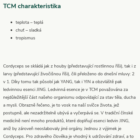
TCM charakteristika
teplota – teplá
chuť – sladká
tropismus
Cordyceps se skládá jak z houby (představující rostlinnou říši), tak i z
larvy (představující živočišnou říši), čili přeloženo do dnešní mluvy: 2
v 1. Díky tomu tak působí jak YANG, tak i YIN a obzvláště pak
ledvinnou esenci JING. Ledvinná esence je v TCM považována za
nejdůležitější část našeho organismu odpovídající za stav těla, ducha
a mysli. Obrazně řečeno, je to vosk na naší svíčce života, jež
postupně, ale nezadržitelně ubývá a vyčerpává se. V tradiční čínské
medicíně není mnoho produktů, které doplňují esenci ledvin JING,
aniž by zároveň neoslabovaly jiné orgány. Jednou z výjimek je
Cordyceps. Pro zdravého člověka je vhodný k udržování zdraví, a to