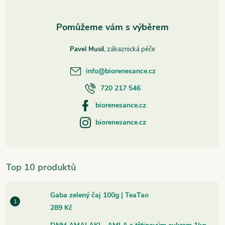
Pavel Musil
info
@
biorenesance.cz
720 217 546
biorenesance.cz
biorenesance.cz
Top 10 produktů
Gaba zelený čaj 100g | TeaTao
289 Kč