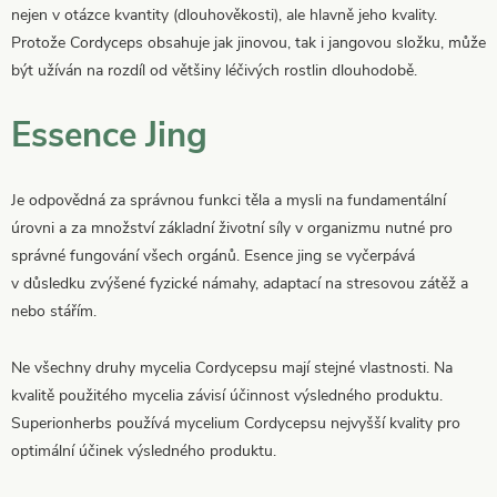
nejen v otázce kvantity (dlouhověkosti), ale hlavně jeho kvality.
Protože Cordyceps obsahuje jak jinovou, tak i jangovou složku, může
být užíván na rozdíl od většiny léčivých rostlin dlouhodobě.
Essence Jing
Je odpovědná za správnou funkci těla a mysli na fundamentální
úrovni a za množství základní životní síly v organizmu nutné pro
správné fungování všech orgánů. Esence jing se vyčerpává
v důsledku zvýšené fyzické námahy, adaptací na stresovou zátěž a
nebo stářím.
Ne všechny druhy mycelia Cordycepsu mají stejné vlastnosti. Na
kvalitě použitého mycelia závisí účinnost výsledného produktu.
Superionherbs používá mycelium Cordycepsu nejvyšší kvality pro
optimální účinek výsledného produktu.