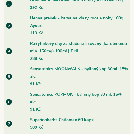
DNM AMALAKI - AMLA s třtinovým cukrem 1kg
392 Kč
Henna prášek - barva na vlasy, ruce a nohy 100g |
Ayuuri
113 Kč
Rakytníkový olej za studena lísovaný (karotenoidů
min. 150mg) 100ml | TML
288 Kč
Sensatonics MOONWALK - bylinný kop 30ml, 15%
alc.
91 Kč
Sensatonics KOKMOK - bylinný kop 30 ml, 15%
alc.
91 Kč
Superionherbs Chitomax 60 kapslí
589 Kč