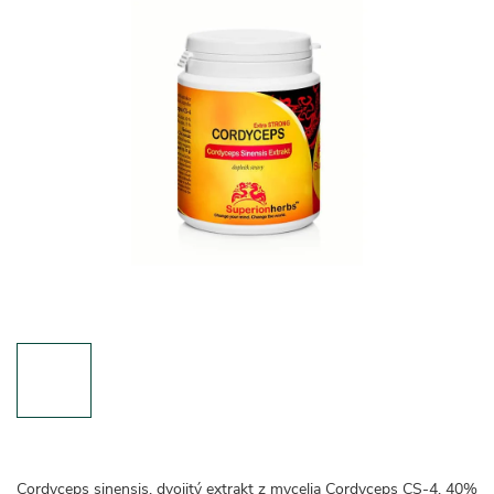
Cordyceps sinensis, dvojitý extrakt z mycelia Cordyceps CS-4, 40%