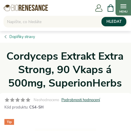
Přejít
NÁKUPNÍ
KOŠÍK
na
obsah
HLEDAT
Doplňky stravy
Cordyceps Extrakt Extra
Strong, 90 Vkaps á
500mg, SuperionHerbs
Neohodnoceno
Podrobnosti hodnocení
Kód produktu:
CS4-SH
Tip