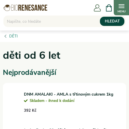
Přejít
NÁKUPNÍ
KOŠÍK
na
obsah
HLEDAT
DĚTI
děti od 6 let
Nejprodávanější
DNM AMALAKI - AMLA s třtinovým cukrem 1kg
Skladem - ihned k dodání
392 Kč