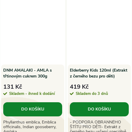
DNM AMALAKI - AMLA s
Elderberry Kids 120ml (Extrakt
třtinovým cukrem 300g
z černého bezu pro děti)
131 Kč
419 Kč
Skladem - ihned k dodání
Skladem do 3 dnů
DO KOŠÍKU
DO KOŠÍKU
Phyllanthus emblica, Emblica
- PODPORA OBRANNÉHO
officinalis, Indian gooseberry,
ŠTÍTU PRO DĚTI- Extrakt z
Amlaka
černého bezu určený speciálně