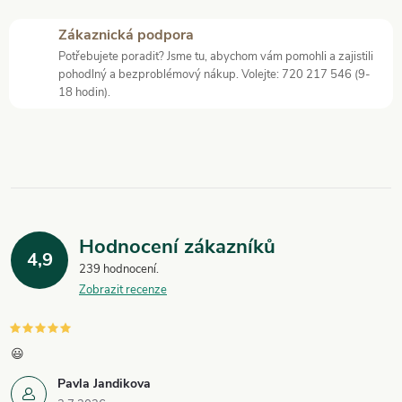
r
í
Zákaznická podpora
v
Potřebujete poradit? Jsme tu, abychom vám pomohli a zajistili
pohodlný a bezproblémový nákup. Volejte: 720 217 546 (9-
k
18 hodin).
y
v
ý
p
Hodnocení zákazníků
i
4,9
239 hodnocení
Zobrazit recenze
s
u
😃
Pavla Jandikova