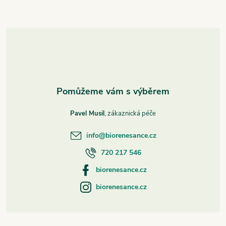
a
t
í
Pavel Musil
info
@
biorenesance.cz
720 217 546
biorenesance.cz
biorenesance.cz