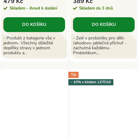
479 Kč
389 Kč
Skladem - ihned k dodání
Skladem do 3 dnů
DO KOŠÍKU
DO KOŠÍKU
- Produkt z kategorie vše v
- Želé s probiotiky pro děti-
jednom- Všechny důležité
Jahodovo-jablečná příchuť -
doplňky stravy v jednom
zachutná každému-
produktu a...
Probiotikum,...
Tip
- 10% s kódem: LETO10