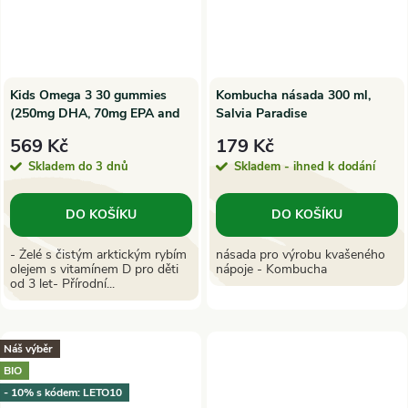
Kids Omega 3 30 gummies
Kombucha násada 300 ml,
(250mg DHA, 70mg EPA and
Salvia Paradise
Vitamin D 200IU)
569 Kč
179 Kč
Skladem do 3 dnů
Skladem - ihned k dodání
DO KOŠÍKU
DO KOŠÍKU
- Želé s čistým arktickým rybím
násada pro výrobu kvašeného
olejem s vitamínem D pro děti
nápoje - Kombucha
od 3 let- Přírodní...
Náš výběr
BIO
- 10% s kódem: LETO10