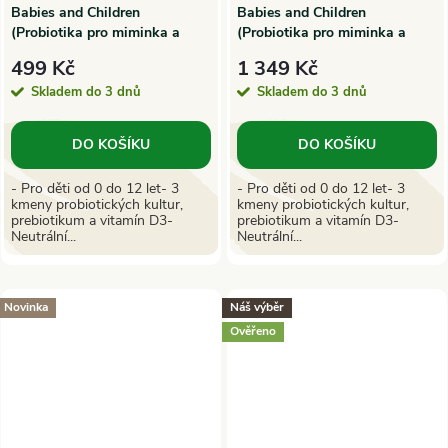
Babies and Children
Babies and Children
(Probiotika pro miminka a
(Probiotika pro miminka a
děti) 30 x 1,5 g sáček
děti) 90 x 1,5 g sáček
499 Kč
1 349 Kč
Skladem do 3 dnů
Skladem do 3 dnů
DO KOŠÍKU
DO KOŠÍKU
- Pro děti od 0 do 12 let- 3
- Pro děti od 0 do 12 let- 3
kmeny probiotických kultur,
kmeny probiotických kultur,
prebiotikum a vitamín D3-
prebiotikum a vitamín D3-
Neutrální...
Neutrální...
Novinka
Náš výběr
Ověřeno