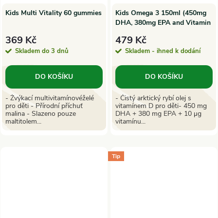
Kids Multi Vitality 60 gummies
Kids Omega 3 150ml (450mg
DHA, 380mg EPA and Vitamin
D 400IU)
369 Kč
479 Kč
Skladem do 3 dnů
Skladem - ihned k dodání
DO KOŠÍKU
DO KOŠÍKU
- Žvýkací multivitamínovéželé
- Čistý arktický rybí olej s
pro děti - Přírodní příchuť
vitamínem D pro děti- 450 mg
malina - Slazeno pouze
DHA + 380 mg EPA + 10 µg
maltitolem...
vitamínu...
Tip