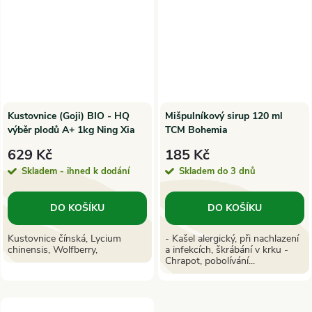
Kustovnice (Goji) BIO - HQ
Mišpulníkový sirup 120 ml
výběr plodů A+ 1kg Ning Xia
TCM Bohemia
629 Kč
185 Kč
Skladem - ihned k dodání
Skladem do 3 dnů
DO KOŠÍKU
DO KOŠÍKU
Kustovnice čínská, Lycium
- Kašel alergický, při nachlazení
chinensis, Wolfberry,
a infekcích, škrábání v krku -
Chrapot, pobolívání...