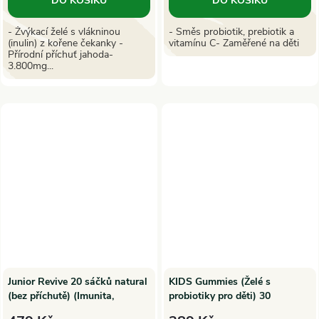
DO KOŠÍKU
DO KOŠÍKU
- Žvýkací želé s vlákninou
- Směs probiotik, prebiotik a
(inulin) z kořene čekanky -
vitamínu C- Zaměřené na děti
Přírodní příchuť jahoda-
3.800mg...
Junior Revive 20 sáčků natural
KIDS Gummies (Želé s
(bez příchutě) (Imunita,
probiotiky pro děti) 30
odolnost, růst - děti)
gummies 75g