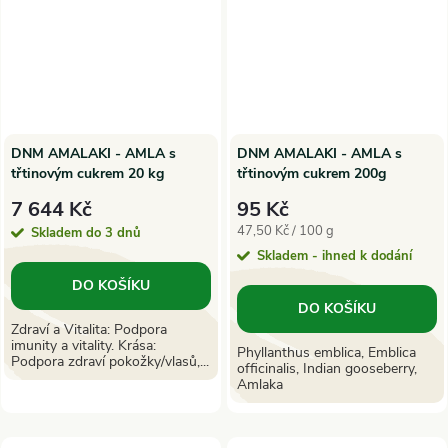
DNM AMALAKI - AMLA s
DNM AMALAKI - AMLA s
třtinovým cukrem 20 kg
třtinovým cukrem 200g
7 644 Kč
95 Kč
Měrná
47,50 Kč / 100 g
Skladem do 3 dnů
cena:
Skladem - ihned k dodání
DO KOŠÍKU
DO KOŠÍKU
Zdraví a Vitalita: Podpora
imunity a vitality. Krása:
Phyllanthus emblica, Emblica
Podpora zdraví pokožky/vlasů,...
officinalis, Indian gooseberry,
Amlaka