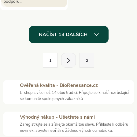
podporu...
O
NAČÍST 13 DALŠÍCH
v
l
S
1
2
t
á
r
d
á
Ověřená kvalita - BioRenesance.cz
a
n
E-shop s více než 14letou tradicí. Připojte se k naší rozrůstající
k
se komunitě spokojených zákazníků.
c
o
í
v
Výhodný nákup - Ušetřete s námi
á
Zaregistrujte se a získejte okamžitou slevu. Přihlaste k odběru
p
novinek, abyste nepřišli o žádnou výhodnou nabídku.
n