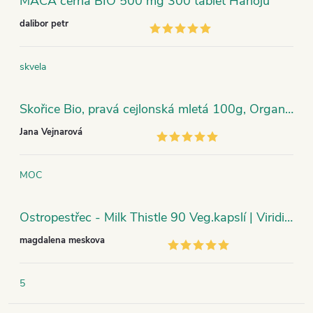
MACA černá BIO 500 mg 300 tablet Hanoju
dalibor petr
skvela
Skořice Bio, pravá cejlonská mletá 100g, Organic India
Jana Vejnarová
MOC
Ostropestřec - Milk Thistle 90 Veg.kapslí | Viridian
magdalena meskova
5