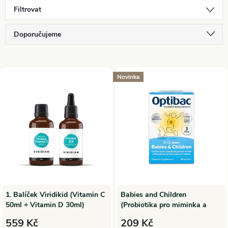
Filtrovat
Ř
Doporučujeme
a
Nejlevnější
V
Nejdražší
Novinka
z
ý
Nejprodávanější
e
p
Abecedně
n
i
í
s
p
p
1. Balíček Viridikid (Vitamin C
Babies and Children
50ml + Vitamin D 30ml)
(Probiotika pro miminka a
r
děti) 10 x 1,5 g sáček
r
559 Kč
209 Kč