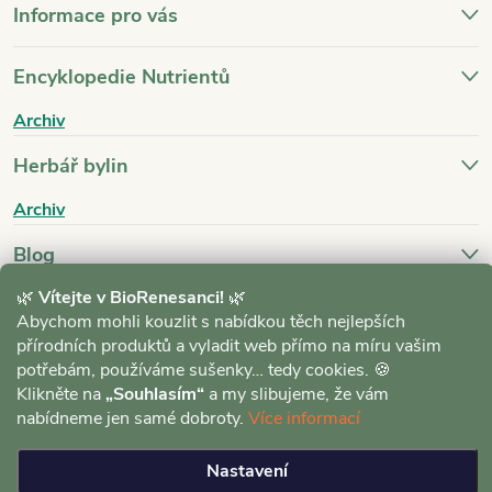
Informace pro vás
Encyklopedie Nutrientů
Archiv
Herbář bylin
Archiv
Blog
🌿
Vítejte v BioRenesanci!
🌿
Archiv
Abychom mohli kouzlit s nabídkou těch nejlepších
přírodních produktů a vyladit web přímo na míru vašim
potřebám, používáme sušenky… tedy cookies. 🍪
Klikněte na
„Souhlasím“
a my slibujeme, že vám
nabídneme jen samé dobroty.
Více informací
Copyright 2026
BioRenesance.cz
. Všechna práva vyhrazena.
Upravit
Nastavení
nastavení cookies