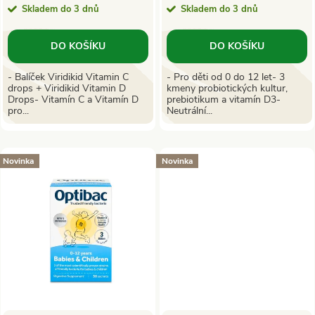
o
Skladem do 3 dnů
Skladem do 3 dnů
o
d
DO KOŠÍKU
DO KOŠÍKU
d
u
- Balíček Viridikid Vitamin C
- Pro děti od 0 do 12 let- 3
drops + Viridikid Vitamin D
kmeny probiotických kultur,
u
Drops- Vitamín C a Vitamín D
prebiotikum a vitamín D3-
k
pro...
Neutrální...
k
t
t
Novinka
Novinka
ů
ů