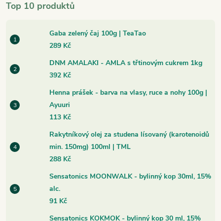
Top 10 produktů
Gaba zelený čaj 100g | TeaTao
289 Kč
DNM AMALAKI - AMLA s třtinovým cukrem 1kg
392 Kč
Henna prášek - barva na vlasy, ruce a nohy 100g |
Ayuuri
113 Kč
Rakytníkový olej za studena lísovaný (karotenoidů
min. 150mg) 100ml | TML
288 Kč
Sensatonics MOONWALK - bylinný kop 30ml, 15%
alc.
91 Kč
Sensatonics KOKMOK - bylinný kop 30 ml, 15%