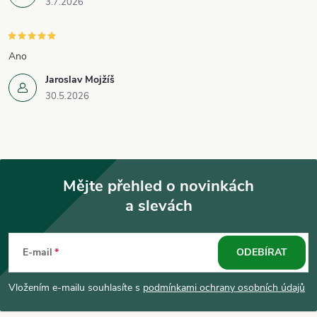
3.7.2026
Ano
Jaroslav Mojžíš
30.5.2026
Mějte přehled o novinkách
a slevách
Z
á
E-mail
ODEBÍRAT
p
Vložením e-mailu souhlasíte s
podmínkami ochrany osobních údajů