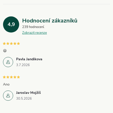
ý
p
Hodnocení zákazníků
i
4,9
239 hodnocení
Zobrazit recenze
s
u
😃
Pavla Jandikova
3.7.2026
Ano
Jaroslav Mojžíš
30.5.2026