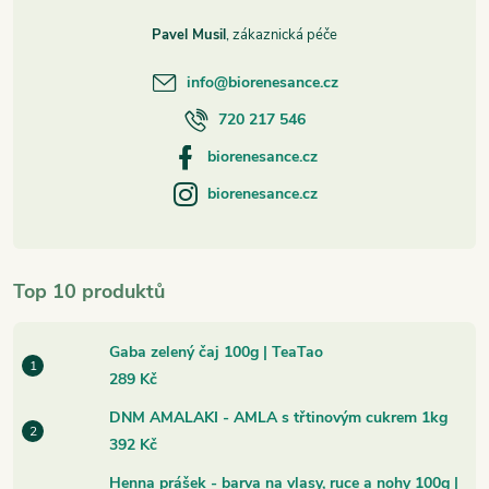
Pavel Musil
info
@
biorenesance.cz
720 217 546
biorenesance.cz
biorenesance.cz
Top 10 produktů
Gaba zelený čaj 100g | TeaTao
289 Kč
DNM AMALAKI - AMLA s třtinovým cukrem 1kg
392 Kč
Henna prášek - barva na vlasy, ruce a nohy 100g |