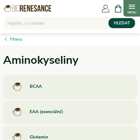
Přejít
NÁKUPNÍ
KOŠÍK
na
obsah
HLEDAT
Fitness
Aminokyseliny
BCAA
EAA (esenciální)
Glutamin