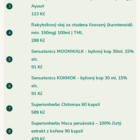
Ayuuri
113 Kč
Rakytníkový olej za studena lísovaný (karotenoidů
min. 150mg) 100ml | TML
288 Kč
Sensatonics MOONWALK - bylinný kop 30ml, 15%
alc.
91 Kč
Sensatonics KOKMOK - bylinný kop 30 ml, 15%
alc.
91 Kč
Superionherbs Chitomax 60 kapslí
589 Kč
Superionherbs Maca peruánská – 100% čistý
extrakt z kořene 90 kapslí
439 Kč