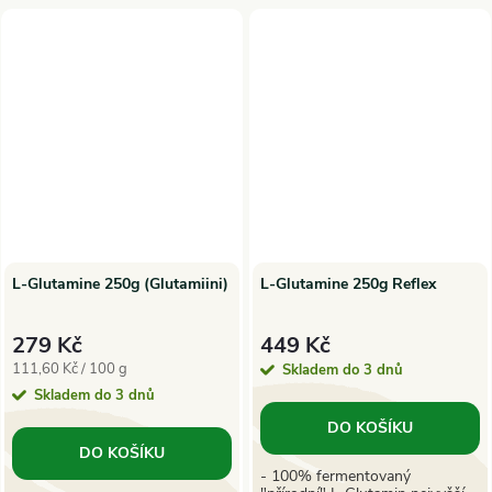
L-Glutamine 250g (Glutamiini)
L-Glutamine 250g Reflex
279 Kč
449 Kč
Měrná
111,60 Kč / 100 g
Skladem do 3 dnů
cena:
Skladem do 3 dnů
DO KOŠÍKU
DO KOŠÍKU
- 100% fermentovaný