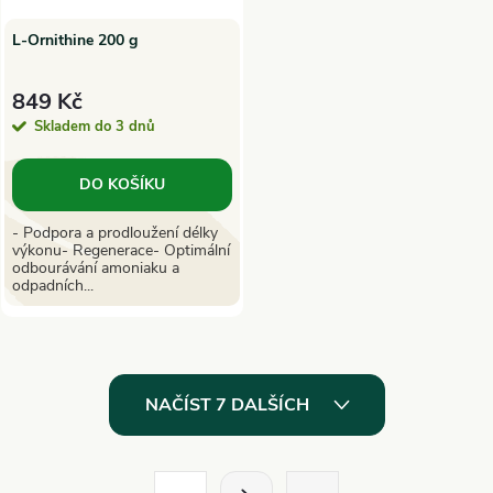
L-Ornithine 200 g
849 Kč
Skladem do 3 dnů
DO KOŠÍKU
- Podpora a prodloužení délky
výkonu- Regenerace- Optimální
odbourávání amoniaku a
odpadních...
O
NAČÍST 7 DALŠÍCH
v
l
S