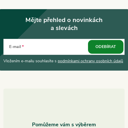
Mějte přehled o novinkách
a slevách
Z
á
E-mail
ODEBÍRAT
p
Vložením e-mailu souhlasíte s
podmínkami ochrany osobních údajů
a
t
í