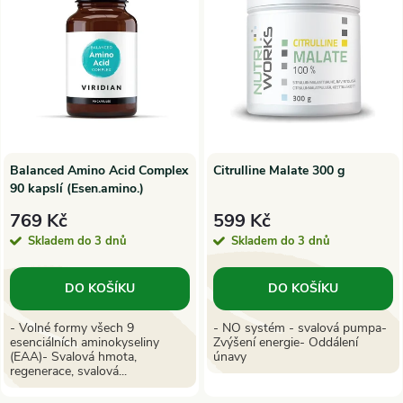
ý
e
p
Abecedně
n
i
í
s
p
p
Balanced Amino Acid Complex
Citrulline Malate 300 g
90 kapslí (Esen.amino.)
r
r
769 Kč
599 Kč
o
Skladem do 3 dnů
Skladem do 3 dnů
o
d
DO KOŠÍKU
DO KOŠÍKU
d
u
- Volné formy všech 9
- NO systém - svalová pumpa-
esenciálních aminokyseliny
Zvýšení energie- Oddálení
u
(EAA)- Svalová hmota,
únavy
k
regenerace, svalová...