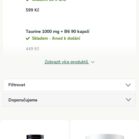
599 Kč
Taurine 1000 mg + B6 90 kapslí
Skladem - ihned k dodání
449 Kč
Zobrazit více produktů
Filtrovat
Ř
Doporučujeme
a
Nejlevnější
V
Nejdražší
z
Nejprodávanější