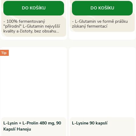
DO KOŠÍKU
DO KOŠÍKU
- 100% fermentovaný
- L-Glutamin ve formě prášku
"přírodní" L-Glutamin nejvyšší
získaný fermentací
kvality a čistoty, bez obsahu...
Tip
L-Lysin + L-Prolin 480 mg, 90
L-Lysine 90 kapslí
Kapslí Hanoju