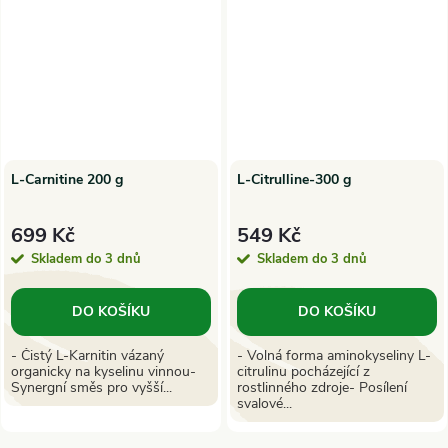
L-Carnitine 200 g
L-Citrulline-300 g
699 Kč
549 Kč
Skladem do 3 dnů
Skladem do 3 dnů
DO KOŠÍKU
DO KOŠÍKU
- Čistý L-Karnitin vázaný
- Volná forma aminokyseliny L-
organicky na kyselinu vinnou-
citrulinu pocházející z
Synergní směs pro vyšší...
rostlinného zdroje- Posílení
svalové...