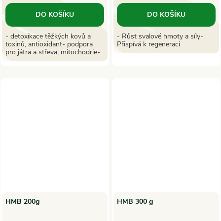
DO KOŠÍKU
DO KOŠÍKU
- detoxikace těžkých kovů a
- Růst svalové hmoty a síly-
toxinů, antioxidant- podpora
Přispívá k regeneraci
pro játra a střeva, mitochodrie-...
HMB 200g
HMB 300 g