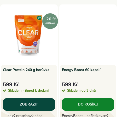
k
t
t
ů
–20 %
ů
599 Kč
Clear Protein 240 g borůvka
Energy Boost 60 kapslí
599 Kč
599 Kč
Skladem - ihned k dodání
Skladem do 3 dnů
ZOBRAZIT
DO KOŠÍKU
- Lehký proteinový nápoj -
EnergyBoost – sofistikovaný