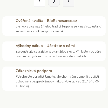
1
2
t
á
r
d
á
Ověřená kvalita - BioRenesance.cz
a
n
E-shop s více než 14letou tradicí. Připojte se k naší rozrůstající
k
se komunitě spokojených zákazníků.
c
o
í
v
Výhodný nákup - Ušetřete s námi
á
Zaregistrujte se a získejte okamžitou slevu. Přihlaste k odběru
p
novinek, abyste nepřišli o žádnou výhodnou nabídku.
n
r
í
Zákaznická podpora
v
Potřebujete poradit? Jsme tu, abychom vám pomohli a zajistili
pohodlný a bezproblémový nákup. Volejte: 720 217 546 (9-
k
18 hodin).
y
v