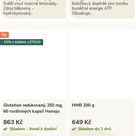
Svěží chuť ovocné limonády-
6složkový doplněk pro tvorbu
Zdroj bílkoviny -
buněčné energie ATP.
hydrolyzovaný...
Obsahuje...
Tip
- 10% s kódem: LETO10
Glutation redukovaný, 250 mg,
HMB 200 g
60 rostlinných kapslí Hanoju
863 Kč
649 Kč
Skladem - ihned k dodání
Skladem do 3 dnů