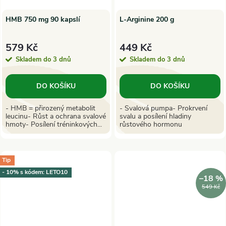
HMB 750 mg 90 kapslí
L-Arginine 200 g
579 Kč
449 Kč
Skladem do 3 dnů
Skladem do 3 dnů
DO KOŠÍKU
DO KOŠÍKU
- HMB = přirozený metabolit
- Svalová pumpa- Prokrvení
leucinu- Růst a ochrana svalové
svalu a posílení hladiny
hmoty- Posílení tréninkových...
růstového hormonu
Tip
- 10% s kódem: LETO10
–18 %
549 Kč