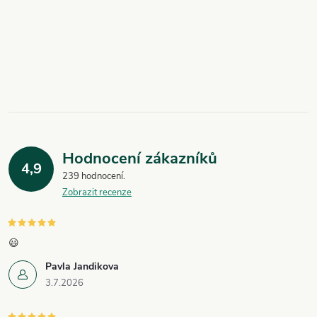
O
v
l
á
Hodnocení zákazníků
d
4,9
239 hodnocení
a
Zobrazit recenze
c
í
😃
Pavla Jandikova
p
3.7.2026
r