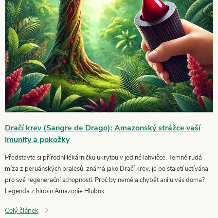
s
č
l
á
n
k
Dračí krev (Sangre de Drago): Amazonský strážce vaší
imunity a pokožky
ů
Představte si přírodní lékárničku ukrytou v jediné lahvičce. Temně rudá
míza z peruánských pralesů, známá jako Dračí krev, je po staletí uctívána
pro své regenerační schopnosti. Proč by neměla chybět ani u vás doma?
Legenda z hlubin Amazonie Hlubok...
Celý článek