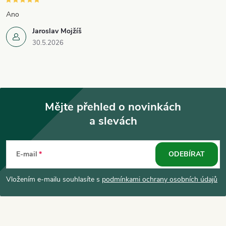
v
Ano
k
Jaroslav Mojžíš
30.5.2026
y
v
ý
Mějte přehled o novinkách
p
a slevách
Z
i
á
s
E-mail
ODEBÍRAT
u
p
Vložením e-mailu souhlasíte s
podmínkami ochrany osobních údajů
a