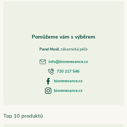
t
í
Pavel Musil
info
@
biorenesance.cz
720 217 546
biorenesance.cz
biorenesance.cz
Top 10 produktů