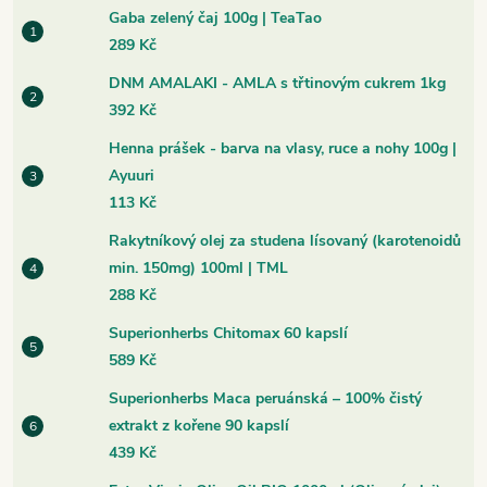
Gaba zelený čaj 100g | TeaTao
289 Kč
DNM AMALAKI - AMLA s třtinovým cukrem 1kg
392 Kč
Henna prášek - barva na vlasy, ruce a nohy 100g |
Ayuuri
113 Kč
Rakytníkový olej za studena lísovaný (karotenoidů
min. 150mg) 100ml | TML
288 Kč
Superionherbs Chitomax 60 kapslí
589 Kč
Superionherbs Maca peruánská – 100% čistý
extrakt z kořene 90 kapslí
439 Kč