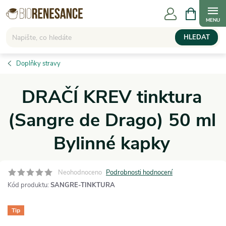
Přejít
NÁKUPNÍ
KOŠÍK
na
obsah
HLEDAT
Doplňky stravy
DRAČÍ KREV tinktura
(Sangre de Drago) 50 ml
Bylinné kapky
Neohodnoceno
Podrobnosti hodnocení
Kód produktu:
SANGRE-TINKTURA
Tip