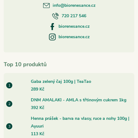
info
@
biorenesance.cz
720 217 546
biorenesance.cz
biorenesance.cz
Top 10 produktů
Gaba zelený čaj 100g | TeaTao
289 Kč
DNM AMALAKI - AMLA s třtinovým cukrem 1kg
392 Kč
Henna prášek - barva na vlasy, ruce a nohy 100g |
Ayuuri
113 Kč