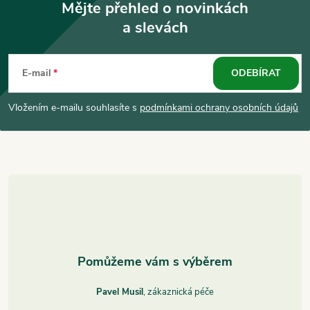
Mějte přehled o novinkách
a slevách
Z
á
E-mail
ODEBÍRAT
p
Vložením e-mailu souhlasíte s
podmínkami ochrany osobních údajů
a
t
í
Pavel Musil