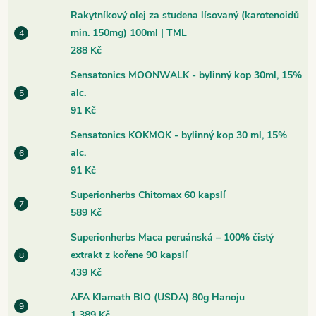
Rakytníkový olej za studena lísovaný (karotenoidů
min. 150mg) 100ml | TML
288 Kč
Sensatonics MOONWALK - bylinný kop 30ml, 15%
alc.
91 Kč
Sensatonics KOKMOK - bylinný kop 30 ml, 15%
alc.
91 Kč
Superionherbs Chitomax 60 kapslí
589 Kč
Superionherbs Maca peruánská – 100% čistý
extrakt z kořene 90 kapslí
439 Kč
AFA Klamath BIO (USDA) 80g Hanoju
1 389 Kč