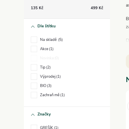
t
a
135
Kč
499
Kč
r
B
Dle štítku
z
a
Na skladě
5
D
n
h
Akce
1
s
Novinka
0
n
Tip
2
J
í
Výprodej
1
č
BIO
3
p
Zachraň mě
1
a
Značky
n
GREŠÍK
1