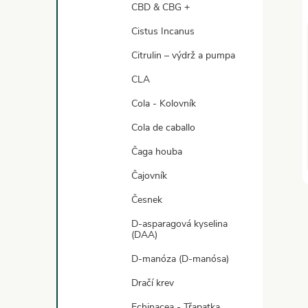
CBD & CBG +
Cistus Incanus
Citrulin – výdrž a pumpa
CLA
Cola - Kolovník
Cola de caballo
Čaga houba
Čajovník
Česnek
D-asparagová kyselina
(DAA)
D-manóza (D-manósa)
Dračí krev
l
Echinacea - Třapatka