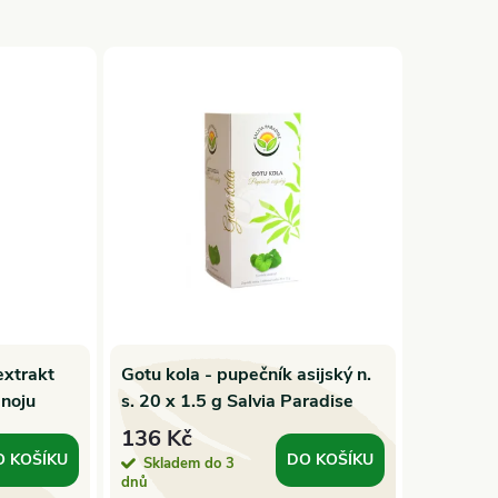
extrakt
Gotu kola - pupečník asijský n.
noju
s. 20 x 1.5 g Salvia Paradise
136 Kč
O KOŠÍKU
DO KOŠÍKU
Skladem do 3
dnů