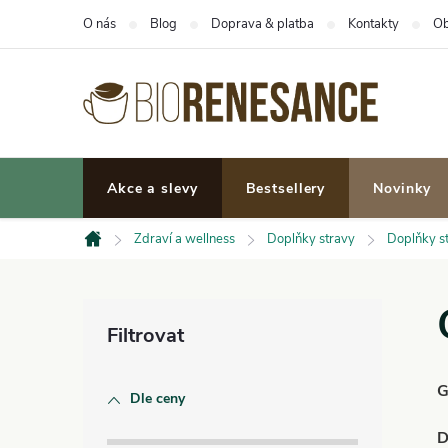
Přejít
O nás
Blog
Doprava & platba
Kontakty
Ob
na
obsah
Akce a slevy
Bestsellery
Novinky
Zdraví a wellness
Doplňky stravy
Doplňky st
Domů
P
o
G
Dle ceny
s
D