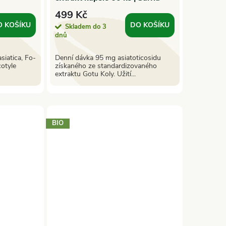
Paradise
499 Kč
O KOŠÍKU
DO KOŠÍKU
Skladem do 3
dnů
siatica, Fo-
Denní dávka 95 mg asiatoticosidu
cotyle
získaného ze standardizovaného
extraktu Gotu Koly. Užití...
BIO