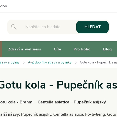
chodní podmínky
Osobní odběr
Výhody pro Zákazníky
Vaše 
HLEDAT
Zdraví a wellness
Cíle
Pro koho
Blog
ravy a byliny
A-Z doplňky stravy a bylinky
Gotu kola - Pupečník asi
Gotu kola - Pupečník as
otu kola - Brahmi – Centella asiatica – Pupečník asijský
alší názvy:
Pupečník asijský, Centella asiatica, Fo-ti-tieng, Got