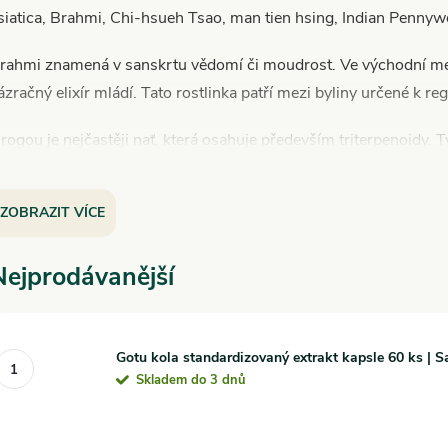
siatica, Brahmi, Chi-hsueh Tsao, man tien hsing, Indian Penn
rahmi znamená v sanskrtu vědomí či moudrost. Ve východní medic
ázračný elixír mládí. Tato rostlinka patří mezi byliny určené k r
rogou je nejčastěji nať, která osahuje především triterpenoidy. T
ojivý, antibakteriální a regenerační účinek, působí jako účinný d
aponiny, flavoidy a érerické oleje.
ZOBRAZIT VÍCE
ogíni ji používají pro regeneraci mysli, vyrovnání funkcí levé a
akry.
Nejprodávanější
Gotu kola standardizovaný extrakt kapsle 60 ks | S
Skladem do 3 dnů