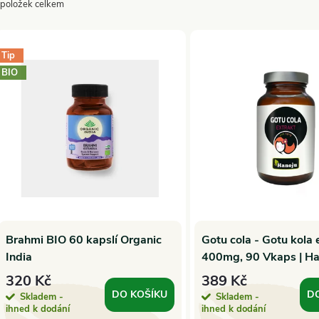
položek celkem
z
V
e
Tip
ý
BIO
n
p
p
s
r
p
o
Brahmi BIO 60 kapslí Organic
Gotu cola - Gotu kola 
r
India
400mg, 90 Vkaps | Ha
d
o
320 Kč
389 Kč
u
DO KOŠÍKU
D
Skladem -
Skladem -
ihned k dodání
ihned k dodání