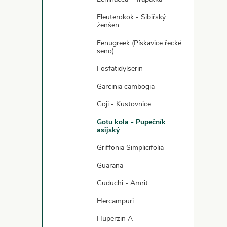
Eleuterokok - Sibiřský
ženšen
Fenugreek (Pískavice řecké
seno)
Fosfatidylserin
Garcinia cambogia
í
Goji - Kustovnice
Gotu kola - Pupečník
r
asijský
Griffonia Simplicifolia
Guarana
Guduchi - Amrit
Hercampuri
Huperzin A