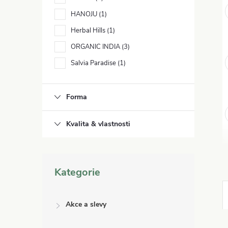
e
HANOJU
1
l
Herbal Hills
1
ORGANIC INDIA
3
Salvia Paradise
1
Forma
Kvalita & vlastnosti
Přeskočit
Kategorie
kategorie
Akce a slevy