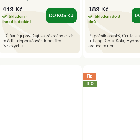
449 Kč
189 Kč
DO KOŠÍKU
D
Skladem -
Skladem do 3
ihned k dodání
dnů
- Číňané ji považují za zázračný elixír
Pupečník asijský, Centella a
mládí - doporučován k posílení
ti-tieng, Gotu Kola, Hydro
fyzických i...
aratica minor,...
Tip
BIO