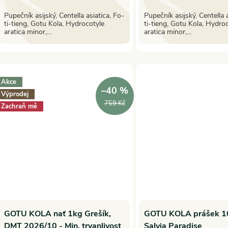
d
k
Pupečník asijský, Centella asiatica, Fo-
Pupečník asijský, Centella a
u
ti-tieng, Gotu Kola, Hydrocotyle
ti-tieng, Gotu Kola, Hydro
aratica minor,...
aratica minor,...
t
k
ů
t
Akce
–40 %
Výprodej
ů
759 Kč
Zachraň mě
GOTU KOLA nať 1kg Grešík,
GOTU KOLA prášek 10
DMT 2026/10 - Min. trvanlivost
Salvia Paradise