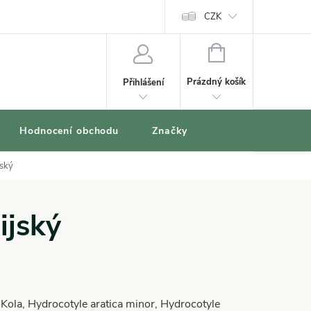
oblíbené produkty
CZK
NÁKUPNÍ
KOŠÍK
Prázdný košík
Přihlášení
Hodnocení obchodu
Značky
jský
ijský
u Kola, Hydrocotyle aratica minor, Hydrocotyle