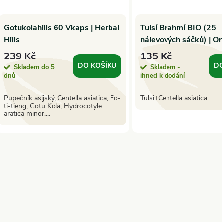
Gotukolahills 60 Vkaps | Herbal
Tulsí Brahmí BIO (25
Hills
nálevových sáčků) | O
India
239 Kč
135 Kč
DO KOŠÍKU
D
Skladem do 5
Skladem -
dnů
ihned k dodání
Pupečník asijský, Centella asiatica, Fo-
Tulsi+Centella asiatica
ti-tieng, Gotu Kola, Hydrocotyle
aratica minor,...
O
v