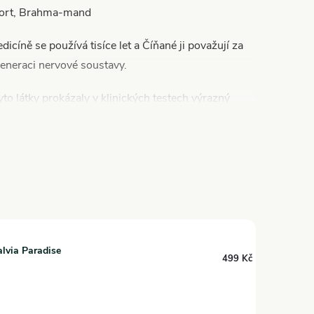
ywort, Brahma-mand
íně se používá tisíce let a Číňané ji považují za
egeneraci nervové soustavy.
yto látky prokázaly v klinických testech výrazný
epresor na činnost CNS. Dále obsahuje silice,
 pravé hemisféry a harmonizaci koruní tedy sedmé
alvia Paradise
499 Kč