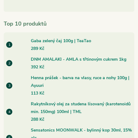
Top 10 produktů
Gaba zelený čaj 100g | TeaTao
289 Kč
DNM AMALAKI - AMLA s třtinovým cukrem 1kg
392 Kč
Henna prášek - barva na vlasy, ruce a nohy 100g |
Ayuuri
113 Kč
Rakytníkový olej za studena lísovaný (karotenoidů
min. 150mg) 100ml | TML
288 Kč
Sensatonics MOONWALK - bylinný kop 30ml, 15%
alc.