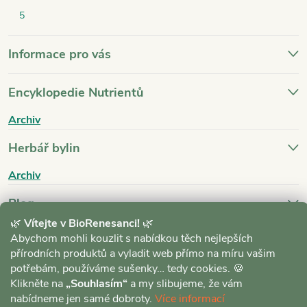
5
Informace pro vás
Encyklopedie Nutrientů
Archiv
Herbář bylin
Archiv
Blog
🌿
Vítejte v BioRenesanci!
🌿
Archiv
Abychom mohli kouzlit s nabídkou těch nejlepších
přírodních produktů a vyladit web přímo na míru vašim
potřebám, používáme sušenky… tedy cookies. 🍪
Klikněte na
„Souhlasím“
a my slibujeme, že vám
nabídneme jen samé dobroty.
Více informací