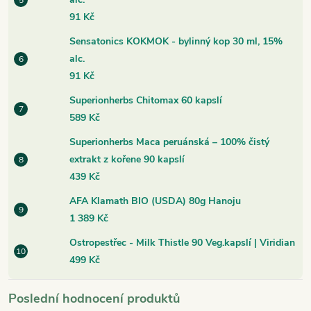
91 Kč
Sensatonics KOKMOK - bylinný kop 30 ml, 15%
alc.
91 Kč
Superionherbs Chitomax 60 kapslí
589 Kč
Superionherbs Maca peruánská – 100% čistý
extrakt z kořene 90 kapslí
439 Kč
AFA Klamath BIO (USDA) 80g Hanoju
1 389 Kč
Ostropestřec - Milk Thistle 90 Veg.kapslí | Viridian
499 Kč
Poslední hodnocení produktů