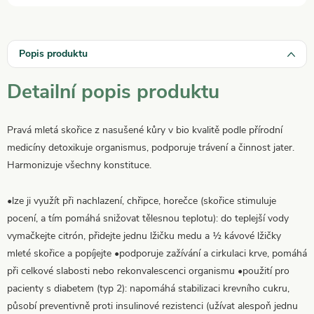
Popis produktu
Detailní popis produktu
Pravá mletá skořice z nasušené kůry v bio kvalitě podle přírodní
medicíny detoxikuje organismus, podporuje trávení a činnost jater.
Harmonizuje všechny konstituce.
•lze ji využít při nachlazení, chřipce, horečce (skořice stimuluje
pocení, a tím pomáhá snižovat tělesnou teplotu): do teplejší vody
vymačkejte citrón, přidejte jednu lžičku medu a ½ kávové lžičky
mleté skořice a popíjejte •podporuje zažívání a cirkulaci krve, pomáhá
při celkové slabosti nebo rekonvalescenci organismu •použití pro
pacienty s diabetem (typ 2): napomáhá stabilizaci krevního cukru,
působí preventivně proti insulinové rezistenci (užívat alespoň jednu