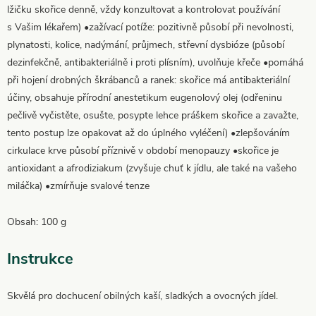
lžičku skořice denně, vždy konzultovat a kontrolovat používání
s Vašim lékařem) •zažívací potíže: pozitivně působí při nevolnosti,
plynatosti, kolice, nadýmání, průjmech, střevní dysbióze (působí
dezinfekčně, antibakteriálně i proti plísním), uvolňuje křeče •pomáhá
při hojení drobných škrábanců a ranek: skořice má antibakteriální
účiny, obsahuje přírodní anestetikum eugenolový olej (odřeninu
pečlivě vyčistěte, osušte, posypte lehce práškem skořice a zavažte,
tento postup lze opakovat až do úplného vyléčení) •zlepšováním
cirkulace krve působí příznivě v období menopauzy •skořice je
antioxidant a afrodiziakum (zvyšuje chuť k jídlu, ale také na vašeho
miláčka) •zmírňuje svalové tenze
Obsah: 100 g
Instrukce
Skvělá pro dochucení obilných kaší, sladkých a ovocných jídel.