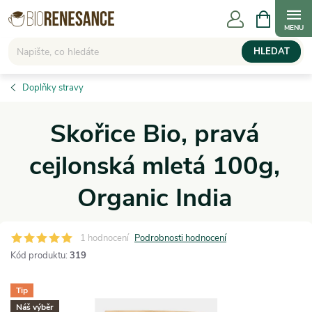
Přejít
NÁKUPNÍ
KOŠÍK
na
obsah
HLEDAT
Doplňky stravy
Skořice Bio, pravá
cejlonská mletá 100g,
Organic India
1 hodnocení
Podrobnosti hodnocení
Kód produktu:
319
Tip
Náš výběr