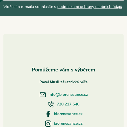
p
Vložením e-mailu souhlasíte s
podmínkami ochrany osobních údajů
a
t
í
Pavel Musil
info
@
biorenesance.cz
720 217 546
biorenesance.cz
biorenesance.cz