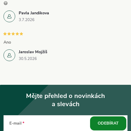
😃
Pavla Jandikova
3.7.2026
Ano
Jaroslav Mojžíš
30.5.2026
Mějte přehled o novinkách
a slevách
Z
á
E-mail
ODEBÍRAT