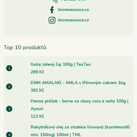
biorenesance.cz
biorenesance.cz
Top 10 produktů
Gaba zelený čaj 100g | TeaTao
289 Kč
DNM AMALAKI - AMLA s třtinovým cukrem 1kg
392 Kč
Henna prášek - barva na vlasy, ruce a nohy 100g |
Ayuuri
113 Kč
Rakytníkový olej za studena lísovaný (karotenoidů
min. 150mg) 100ml | TML