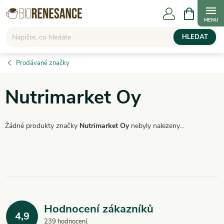
Přejít
NÁKUPNÍ
KOŠÍK
na
obsah
HLEDAT
Prodávané značky
Nutrimarket Oy
Žádné produkty značky
Nutrimarket Oy
nebyly nalezeny...
Hodnocení zákazníků
4,9
239 hodnocení