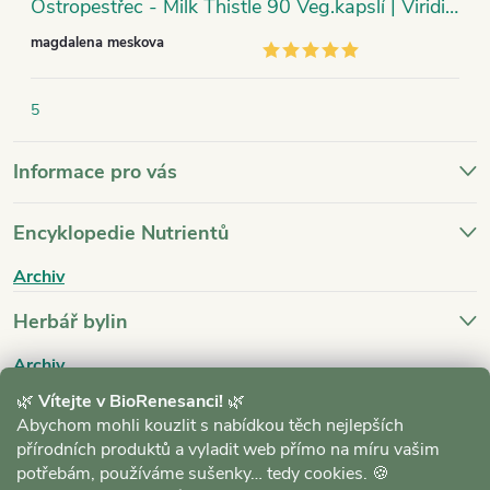
Ostropestřec - Milk Thistle 90 Veg.kapslí | Viridian
magdalena meskova
5
Informace pro vás
Encyklopedie Nutrientů
Archiv
Herbář bylin
Archiv
🌿
Vítejte v BioRenesanci!
🌿
Blog
Abychom mohli kouzlit s nabídkou těch nejlepších
přírodních produktů a vyladit web přímo na míru vašim
Archiv
potřebám, používáme sušenky… tedy cookies. 🍪