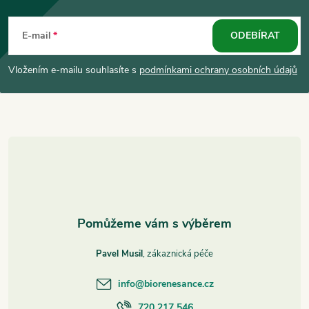
Z
á
E-mail
ODEBÍRAT
p
Vložením e-mailu souhlasíte s
podmínkami ochrany osobních údajů
a
t
í
Pavel Musil
info
@
biorenesance.cz
720 217 546