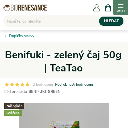
Přejít
NÁKUPNÍ
KOŠÍK
na
obsah
HLEDAT
Doplňky stravy
Benifuki - zelený čaj 50g
| TeaTao
2 hodnocení
Podrobnosti hodnocení
Kód produktu:
BENIFUKI-GREEN
Náš výběr
Ověřeno