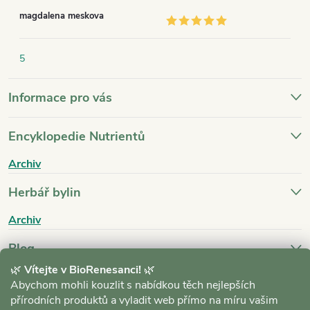
magdalena meskova
5
Informace pro vás
Encyklopedie Nutrientů
Archiv
Herbář bylin
Archiv
Blog
🌿
Vítejte v BioRenesanci!
🌿
Archiv
Abychom mohli kouzlit s nabídkou těch nejlepších
přírodních produktů a vyladit web přímo na míru vašim