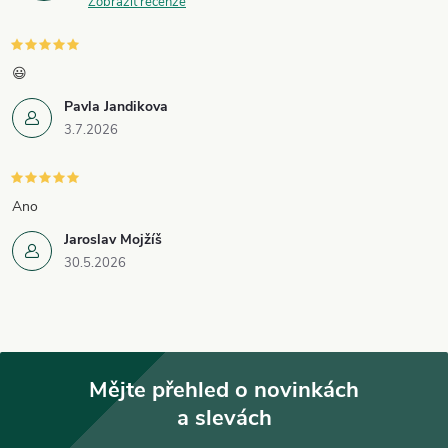
Zobrazit recenze
😃
Pavla Jandikova
3.7.2026
Ano
Jaroslav Mojžíš
30.5.2026
Mějte přehled o novinkách
a slevách
Z