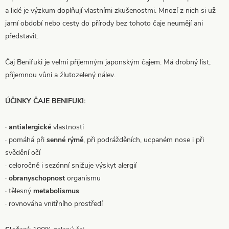
a lidé je výzkum doplňují vlastními zkušenostmi. Mnozí z nich si už
jarní období nebo cesty do přírody bez tohoto čaje neumějí ani
představit.
Čaj Benifuki je velmi příjemným japonským čajem. Má drobný list,
příjemnou vůni a žlutozelený nálev.
ÚČINKY ČAJE BENIFUKI:
·
antialergické
vlastnosti
· pomáhá při
senné rýmě
, při podrážděních, ucpaném nose i při
svědění očí
· celoročně i sezónní snižuje výskyt alergií
·
obranyschopnost
organismu
· tělesný
metabolismus
· rovnováha vnitřního prostředí