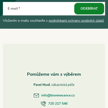
á
E-mail
ODEBÍRAT
p
Vložením e-mailu souhlasíte s
podmínkami ochrany osobních údajů
a
t
í
Pavel Musil
info
@
biorenesance.cz
720 217 546