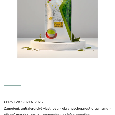
ČERSTVÁ SLIZEŇ 2025
Zaměření
:
antialergické
vlastnosti
- obranyschopnost
organismu -
tělesný
metabolismus -
rovnováha vnitřního prostředí