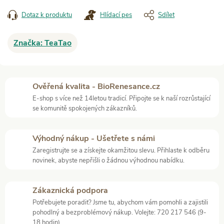
Dotaz k produktu
Hlídací pes
Sdílet
Značka:
TeaTao
Ověřená kvalita - BioRenesance.cz
E-shop s více než 14letou tradicí. Připojte se k naší rozrůstající
se komunitě spokojených zákazníků.
Výhodný nákup - Ušetřete s námi
Zaregistrujte se a získejte okamžitou slevu. Přihlaste k odběru
novinek, abyste nepřišli o žádnou výhodnou nabídku.
Zákaznická podpora
Potřebujete poradit? Jsme tu, abychom vám pomohli a zajistili
pohodlný a bezproblémový nákup. Volejte: 720 217 546 (9-
18 hodin).