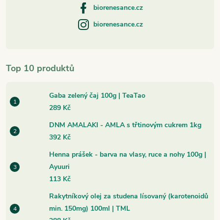
biorenesance.cz
biorenesance.cz
Top 10 produktů
Gaba zelený čaj 100g | TeaTao
289 Kč
DNM AMALAKI - AMLA s třtinovým cukrem 1kg
392 Kč
Henna prášek - barva na vlasy, ruce a nohy 100g |
Ayuuri
113 Kč
Rakytníkový olej za studena lísovaný (karotenoidů
min. 150mg) 100ml | TML