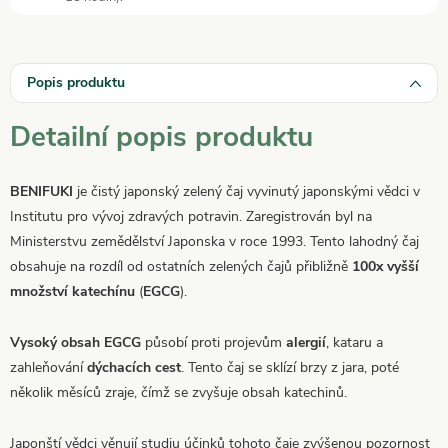
Popis produktu
Detailní popis produktu
BENIFUKI
je čistý japonský zelený čaj vyvinutý japonskými vědci v
Institutu pro vývoj zdravých potravin. Zaregistrován byl na
Ministerstvu zemědělství Japonska v roce 1993. Tento lahodný čaj
obsahuje na rozdíl od ostatních zelených čajů přibližně
100x vyšší
množství katechínu
(
EGCG
).
Vysoký obsah EGCG
působí proti projevům
alergií
, kataru a
zahleňování
dýchacích cest
. Tento čaj se sklízí brzy z jara, poté
několik měsíců zraje, čímž se zvyšuje obsah katechinů.
Japonští vědci věnují studiu účinků tohoto čaje zvýšenou pozornost