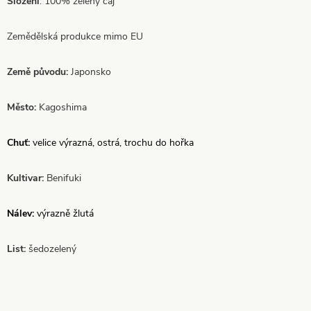
Složení
: 100% zelený čaj
Zemědělská produkce mimo EU
Země původu:
Japonsko
Město:
Kagoshima
Chuť:
velice výrazná, ostrá, trochu do hořka
Kultivar:
Benifuki
Nálev:
výrazně žlutá
List:
šedozelený