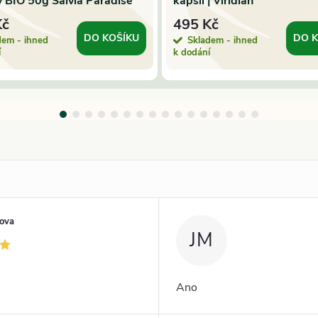
ý BIO 50g Salvia Paradise
kapslí | Viridian
Kč
495 Kč
DO KOŠÍKU
DO K
dem - ihned
Skladem - ihned
í
k dodání
kova
JM
Ano