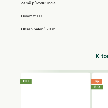
Země původu
: Indie
Dovoz z
: EU
Obsah balení
: 20 ml
K to
BIO
Tip
BIO