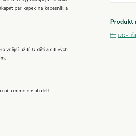
akapat pár kapek na kapesník a
Produkt n
DOPLŇ
o vnější užití. U dětí a citlivých
em.
ření a mimo dosah dětí.