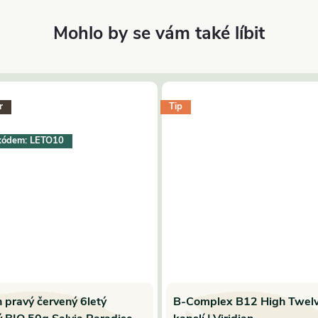
r
Tip
kódem: LETO10
 pravý červený 6letý
B-Complex B12 High Twel