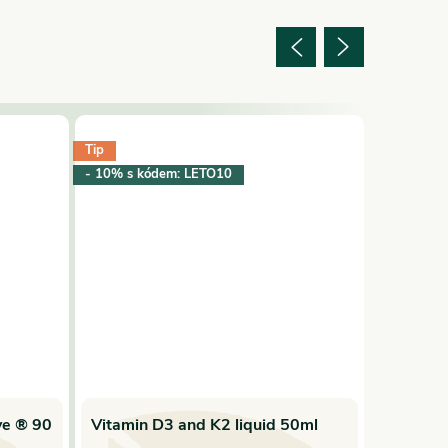
Tip
Tip
- 10% s kódem: LETO10
- 10% s k
ve ® 90
Vitamin D3 and K2 liquid 50ml
ASHWAG