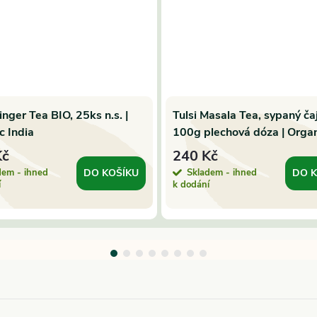
inger Tea BIO, 25ks n.s. |
Tulsi Masala Tea, sypaný ča
c India
100g plechová dóza | Orga
India
Kč
240 Kč
dem - ihned
Skladem - ihned
DO KOŠÍKU
DO K
í
k dodání