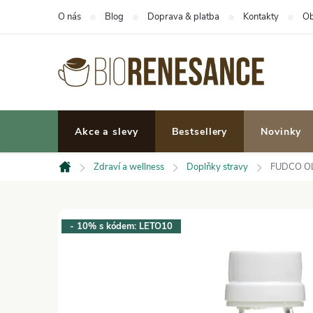
Přejít
O nás
Blog
Doprava & platba
Kontakty
Ob
na
obsah
Akce a slevy
Bestsellery
Novinky
Zdraví a wellness
Doplňky stravy
FUDCO OL
Domů
- 10% s kódem: LETO10