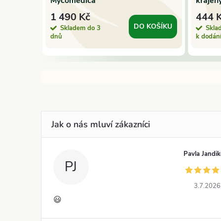
Mycomedica
krájen
1 490 Kč
444 
 KOŠÍKU
DO KOŠÍKU
Skladem do 3
Skla
dnů
k dodán
Pavla Jandi
PJ
3.7.2026
😃