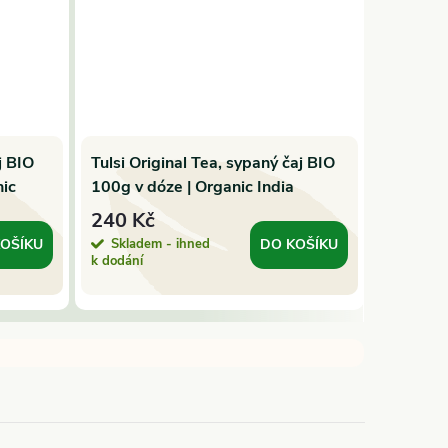
j BIO
Tulsi Original Tea, sypaný čaj BIO
Salvia 
nic
100g v dóze | Organic India
nať Bale
240 Kč
59 Kč
Skladem - ihned
Sklade
OŠÍKU
DO KOŠÍKU
k dodání
dnů