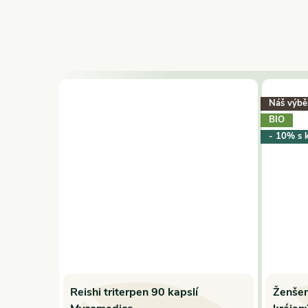
Náš výbě
BIO
- 10% s 
Reishi triterpen 90 kapslí
Ženšen