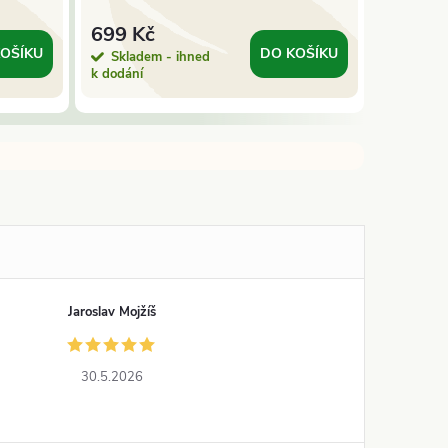
full spe
Organic 
699 Kč
549 K
OŠÍKU
DO KOŠÍKU
Skladem - ihned
Sklade
k dodání
k dodání
Jaroslav Mojžíš
30.5.2026