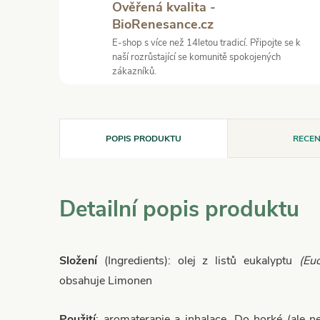
Ověřená kvalita -
BioRenesance.cz
E-shop s více než 14letou tradicí. Připojte se k
naší rozrůstající se komunitě spokojených
zákazníků.
POPIS PRODUKTU
RECEN
Detailní popis produktu
Složení
(Ingredients): olej z listů eukalyptu
(Euc
obsahuje Limonen
Použití
: aromaterapie a inhalace. Do horké (ale ne