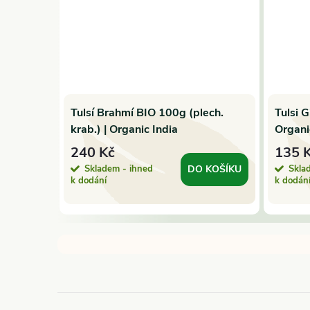
olej
Tulsí Brahmí BIO 100g (plech.
Tulsi G
na 500
krab.) | Organic India
Organi
240 Kč
135 
Skladem - ihned
Skla
 KOŠÍKU
DO KOŠÍKU
k dodání
k dodán