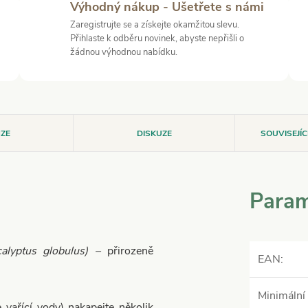
Výhodný nákup - Ušetřete s námi
Zaregistrujte se a získejte okamžitou slevu.
Přihlaste k odběru novinek, abyste nepřišli o
žádnou výhodnou nabídku.
ZE
DISKUZE
SOUVISEJÍ
Param
alyptus globulus) –
přirozeně
EAN
:
Minimální 
 vařící vody) nakapejte několik