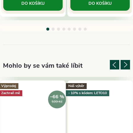
DO KOŠÍKU
DO KOŠÍKU
Výprodej
Náš výběr
Zachraň mě
- 10% s kódem: LETO10
–66 %
599 Kč