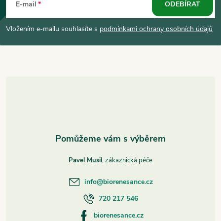
á
E-mail
ODEBÍRAT
p
Vložením e-mailu souhlasíte s
podmínkami ochrany osobních údajů
a
t
í
Pavel Musil
info
@
biorenesance.cz
720 217 546
biorenesance.cz