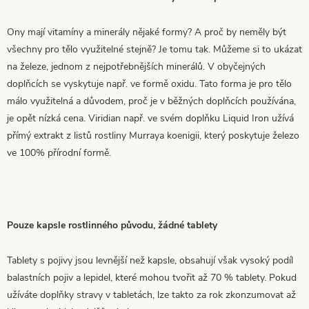
Ony mají vitamíny a minerály nějaké formy? A proč by neměly být
všechny pro tělo využitelné stejně? Je tomu tak. Můžeme si to ukázat
na železe, jednom z nejpotřebnějších minerálů. V obyčejných
doplňcích se vyskytuje např. ve formě oxidu. Tato forma je pro tělo
málo využitelná a důvodem, proč je v běžných doplňcích používána,
je opět nízká cena. Viridian např. ve svém doplňku Liquid Iron užívá
přímý extrakt z listů rostliny Murraya koenigii, který poskytuje železo
ve 100% přírodní formě.
Pouze kapsle rostlinného původu, žádné tablety
Tablety s pojivy jsou levnější než kapsle, obsahují však vysoký podíl
balastních pojiv a lepidel, které mohou tvořit až 70 % tablety. Pokud
užíváte doplňky stravy v tabletách, lze takto za rok zkonzumovat až