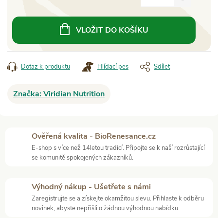
Měrná
cena:
VLOŽIT DO KOŠÍKU
Dotaz k produktu
Hlídací pes
Sdílet
Značka:
Viridian Nutrition
Ověřená kvalita - BioRenesance.cz
E-shop s více než 14letou tradicí. Připojte se k naší rozrůstající
se komunitě spokojených zákazníků.
Výhodný nákup - Ušetřete s námi
Zaregistrujte se a získejte okamžitou slevu. Přihlaste k odběru
novinek, abyste nepřišli o žádnou výhodnou nabídku.