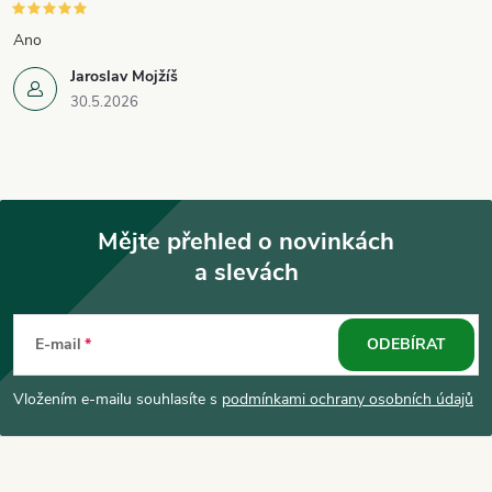
Ano
Jaroslav Mojžíš
30.5.2026
Mějte přehled o novinkách
a slevách
Z
á
E-mail
ODEBÍRAT
p
Vložením e-mailu souhlasíte s
podmínkami ochrany osobních údajů
a