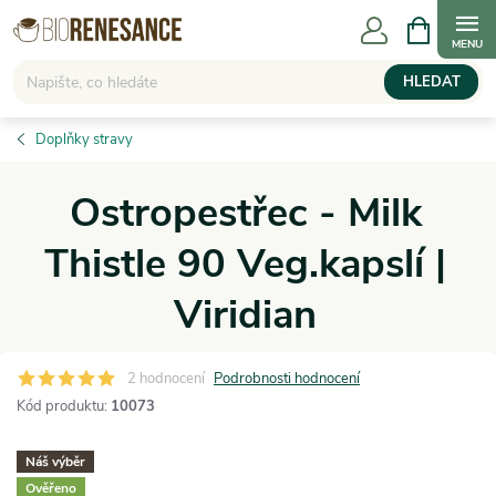
Přejít
NÁKUPNÍ
KOŠÍK
na
obsah
HLEDAT
Doplňky stravy
Ostropestřec - Milk
Thistle 90 Veg.kapslí |
Viridian
2 hodnocení
Podrobnosti hodnocení
Kód produktu:
10073
Náš výběr
Ověřeno