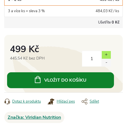
3 a více ks = sleva 3 %
484,03 Kč
/ ks
Ušetříte
0 Kč
499 Kč
445,54 Kč bez DPH
Měrná
cena:
VLOŽIT DO KOŠÍKU
Dotaz k produktu
Hlídací pes
Sdílet
Značka:
Viridian Nutrition