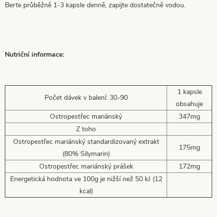
Berte průběžně 1-3 kapsle denně, zapijte dostatečně vodou.
Nutriční informace:
1 kapsle
Počet dávek v balení: 30-90
obsahuje
Ostropestřec mariánský
347mg
Z toho
Ostropestřec mariánský standardizovaný extrakt
175mg
(80% Silymarin)
Ostropestřec mariánský prášek
172mg
Energetická hodnota ve 100g je nižší než 50 kJ (12
kcal)