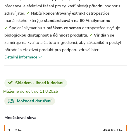
představuje efektivní řešení pro ty, kteří hledají přírodní podporu
zdraví jater.
✓
Nabízí
koncentrovaný extrakt
ostropestřce
mariánského, který je
standardizován na 80 % silymarinu
.
✓
Spojení silymarinu
s práškem ze semen
ostropestřce zvyšuje
biologickou dostupnost
a
účinnost produktu
.
✓
Viridian
se
zaměřuje na kvalitu a čistotu ingrediencí, aby zákazníkům poskytl
přírodní a efektivní produkt pro podporu zdraví jater.
Detailní informace
Skladem - ihned k dodání
11.8.2026
Možnosti doručení
Množstevní sleva
1 - 2 ks
499 Kč
/ ks