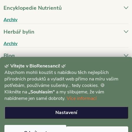
Encyklopedie Nutrientů
Archiv
Herbář bylin
Archiv
Blog
🌿
Vítejte v BioRenesanci!
🌿
Archiv
Abychom mohli kouzlit s nabídkou těch nejlepších
přírodních produktů a vyladit web přímo na míru vašim
potřebám, používáme sušenky… tedy cookies. 🍪
Klikněte na
„Souhlasím“
a my slibujeme, že vám
nabídneme jen samé dobroty.
Více informací
Copyright 2026
BioRenesance.cz
. Všechna práva vyhrazena.
Upravit
Nastavení
nastavení cookies
Vytvořil Shoptet