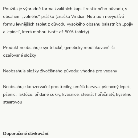
Použita je výhradně forma kvalitních kapslí rostlinného původu, s
obsahem „volného“ prášku (značka Viridian Nutrition nevyužívá
formu levnějších tablet z důvodu vysokého obsahu balastních „pojiv
a lepidel“, která mohou tvořit až 50% tablety)
Produkt neobsahuje syntetické, geneticky modifikované, či
ozařované složky
Neobsahuje složky živočišného původu: vhodné pro vegany
Neobsahuje konzervační prostředky, umělá barviva, pšeničný lepek,
pšenici, laktózu, přidané cukry, kvasnice, stearát hořečnatý, kyselinu
stearovou
Doporučené dávkování: