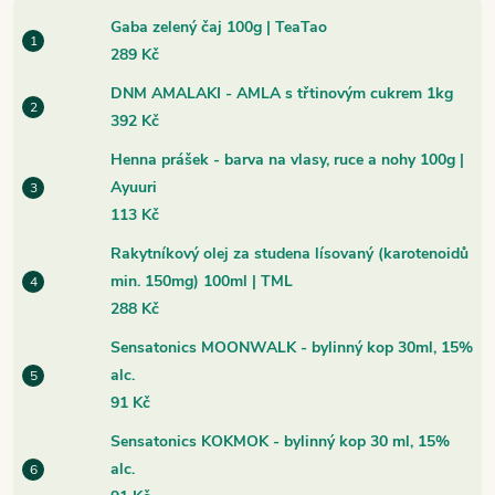
Gaba zelený čaj 100g | TeaTao
289 Kč
DNM AMALAKI - AMLA s třtinovým cukrem 1kg
392 Kč
Henna prášek - barva na vlasy, ruce a nohy 100g |
Ayuuri
113 Kč
Rakytníkový olej za studena lísovaný (karotenoidů
min. 150mg) 100ml | TML
288 Kč
Sensatonics MOONWALK - bylinný kop 30ml, 15%
alc.
91 Kč
Sensatonics KOKMOK - bylinný kop 30 ml, 15%
alc.