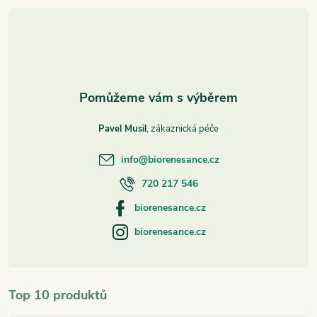
t
í
Pavel Musil
info
@
biorenesance.cz
720 217 546
biorenesance.cz
biorenesance.cz
Top 10 produktů