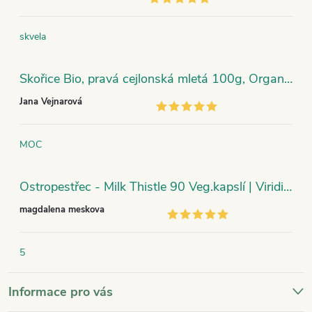
skvela
Skořice Bio, pravá cejlonská mletá 100g, Organic India
Jana Vejnarová
MOC
Ostropestřec - Milk Thistle 90 Veg.kapslí | Viridian
magdalena meskova
5
Informace pro vás