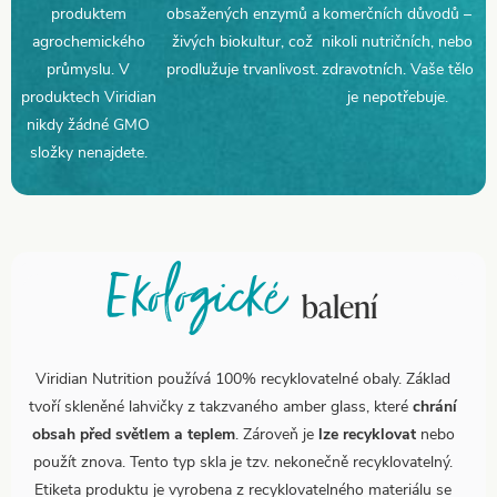
produktem
obsažených enzymů a
komerčních důvodů –
agrochemického
živých biokultur, což
nikoli nutričních, nebo
průmyslu. V
prodlužuje trvanlivost.
zdravotních. Vaše tělo
produktech Viridian
je nepotřebuje.
nikdy žádné GMO
složky nenajdete.
Ekologické
balení
Viridian Nutrition používá 100% recyklovatelné obaly. Základ
tvoří skleněné lahvičky z takzvaného amber glass, které
chrání
obsah před světlem a teplem
. Zároveň je
lze recyklovat
nebo
použít znova. Tento typ skla je tzv. nekonečně recyklovatelný.
Etiketa produktu je vyrobena z recyklovatelného materiálu se