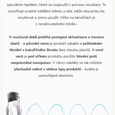
speciálním lepidlem, které se rozpouští v procesu recyklace. To
umožňuje snadné oddělení etikety a skla, takže oba prvky lze
recyklovat a znovu použít. Víčko na lahvičkách je
z recyklovatelného hliníku.
V současné době probíhá postupná aktualizace a inovace
obalů
-
u původní verze
je produkt zabalen
v průhledném
těsnění z kukuřičného škrobu
(bez obsahu plastů).
V nové
verzi
je
pod víčkem
produktu použito
těsnění proti
neoprávněné manipulaci
. V rámci nabídky se tak můžete
přechodně setkat s oběma typy produktů
- kvalita je
samozřejmě identická.