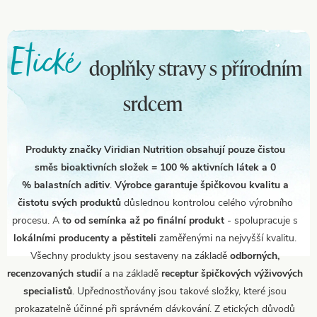
Etické
doplňky stravy s přírodním
srdcem
Produkty značky Viridian Nutrition obsahují pouze čistou
směs bioaktivních složek = 100 % aktivních látek a 0
% balastních aditiv
.
Výrobce garantuje špičkovou kvalitu a
čistotu svých produktů
důslednou kontrolou celého výrobního
procesu. A
to od semínka až po finální produkt
- spolupracuje s
lokálními producenty a pěstiteli
zaměřenými na nejvyšší kvalitu.
Všechny produkty jsou sestaveny na základě
odborných,
recenzovaných studií
a na základě
receptur špičkových výživových
specialistů
. Upřednostňovány jsou takové složky, které jsou
prokazatelně účinné při správném dávkování. Z etických důvodů