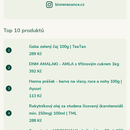
biorenesance.cz
Top 10 produktů
Gaba zelený čaj 100g | TeaTao
289 Kč
DNM AMALAKI - AMLA s třtinovým cukrem 1kg
392 Kč
Henna prášek - barva na vlasy, ruce a nohy 100g |
Ayuuri
113 Kč
Rakytníkový olej za studena lísovaný (karotenoidů
min. 150mg) 100ml | TML
288 Kč