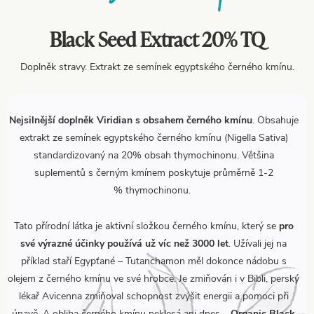
Black Seed Extract 20% TQ
Doplněk stravy. Extrakt ze semínek egyptského černého kmínu.
Nejsilnější doplněk Viridian s obsahem černého kmínu
. Obsahuje
extrakt ze semínek egyptského černého kmínu (Nigella Sativa)
standardizovaný na 20% obsah thymochinonu. Většina
suplementů s černým kmínem poskytuje průměrně 1-2
% thymochinonu.
Tato přírodní látka je aktivní složkou černého kmínu, který se
pro
své výrazné účinky používá už víc než 3000 let
. Užívali jej na
příklad staří Egypťané – Tutanchamon měl dokonce nádobu s
olejem z černého kmínu ve své hrobce. Je zmiňován i v Bibli, perský
lékař Avicenna zmiňoval schopnost zvýšit energii a pomoci při
únavě. A obliba černého kmínu neklesá ani dnes –
Organic Black