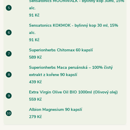
Sensatonics MOONWALK - bylinný kop 30ml, 15%
alc.
91 Kč
Sensatonics KOKMOK - bylinný kop 30 ml, 15%
alc.
91 Kč
Superionherbs Chitomax 60 kapslí
589 Kč
Superionherbs Maca peruánská – 100% čistý
extrakt z kořene 90 kapslí
439 Kč
Extra Virgin Olive Oil BIO 1000ml (Olivový olej)
559 Kč
Albion Magnesium 90 kapslí
279 Kč