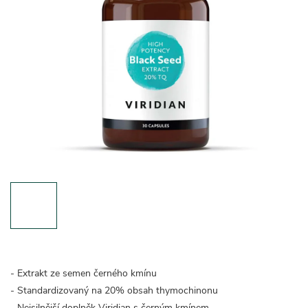
- Extrakt ze semen černého kmínu
- Standardizovaný na 20% obsah thymochinonu
- Nejsilnější doplněk Viridian s černým kmínem