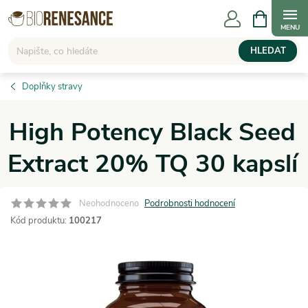
Přejít
NÁKUPNÍ
KOŠÍK
na
obsah
HLEDAT
Doplňky stravy
High Potency Black Seed
Extract 20% TQ 30 kapslí
Neohodnoceno
Podrobnosti hodnocení
Kód produktu:
100217