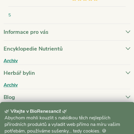
5
Informace pro vás
Encyklopedie Nutrientů
Archiv
Herbář bylin
Archiv
Blog
Archiv
🌿
Vítejte v BioRenesanci!
🌿
Abychom mohli kouzlit s nabídkou těch nejlepších
přírodních produktů a vyladit web přímo na míru vašim
potřebám, používáme sušenky… tedy cookies. 🍪