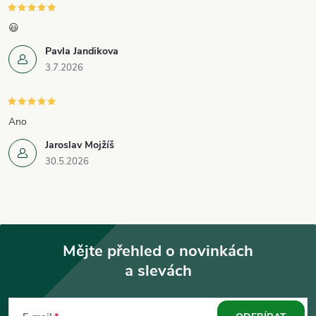
😃
Pavla Jandikova
3.7.2026
Ano
Jaroslav Mojžíš
30.5.2026
Mějte přehled o novinkách
a slevách
Z