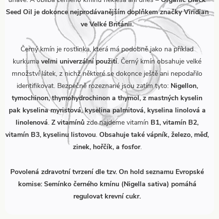
Seed Oil je dokonce nejprodávanějším doplňkem značky Viridian
ve Velké Británii.
Černý kmín je rostlinka, která má podobně jako na příklad
kurkuma
velmi univerzální použití
. Černý kmín obsahuje velké
množství látek, z nichž některé se dokonce ještě ani nepodařilo
identifikovat. Bezpečně rozeznané jsou zatím tyto:
Nigellon,
tymochinon, thymohydrochinon a thymol, z mastných kyselin
pak kyselina myristová, kyselina palmitová, kyselina linolová a
linolenová
.
Z vitamínů
zde najdeme vitamín
B1, vitamín B2,
vitamín B3, kyselinu listovou
.
Obsahuje také vápník, železo, měď,
zinek, hořčík, a fosfor
.
Povolená zdravotní tvrzení dle tzv. On hold seznamu Evropské
komise: Semínko černého kmínu (Nigella sativa) pomáhá
regulovat krevní cukr.