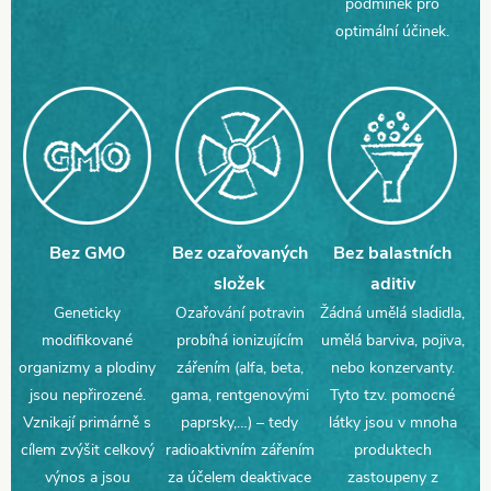
podmínek pro
optimální účinek
.
Bez GMO
Bez ozařovaných
Bez balastních
složek
aditiv
Geneticky
Ozařování potravin
Žádná umělá sladidla,
modifikované
probíhá ionizujícím
umělá barviva, pojiva,
organizmy a plodiny
zářením (alfa, beta,
nebo konzervanty.
jsou nepřirozené.
gama, rentgenovými
Tyto tzv. pomocné
Vznikají primárně s
paprsky,…) – tedy
látky jsou v mnoha
cílem zvýšit celkový
radioaktivním zářením
produktech
výnos a jsou
za účelem deaktivace
zastoupeny z