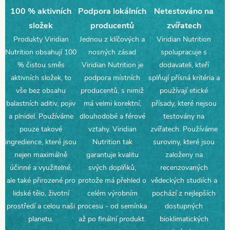
100 % aktivních
Podpora lokálních
Netestováno na
složek
producentů
zvířatech
Produkty Viridian
Jednou z klíčových a
Viridian Nutrition
Nutrition obsahují 100
nosných zásad
spolupracuje s
% čistou směs
Viridian Nutrition je
dodavateli, kteří
aktivních složek, to
podpora místních
splňují přísná kritéria a
vše bez obsahu
producentů, s nimiž
používají etické
balastních aditiv, pojiv
má velmi korektní,
přísady, které nejsou
a plnidel. Používáme
dlouhodobé a férové
testovány na
pouze takové
vztahy. Viridian
zvířatech. Používáme
ingredience, které jsou
Nutrition tak
suroviny, které jsou
nejen maximálně
garantuje kvalitu
založeny na
účinné a využitelné,
svých doplňků,
recenzovaných
ale také přirozené pro
protože má přehled o
vědeckých studiích a
lidské tělo, životní
celém výrobním
pochází z nejlepších
prostředí a celou naši
procesu - od semínka
dostupných
planetu.
až po finální produkt.
bioklimatických