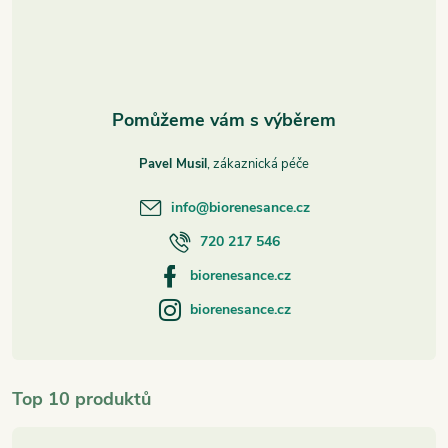
í
Pavel Musil
info
@
biorenesance.cz
720 217 546
biorenesance.cz
biorenesance.cz
Top 10 produktů