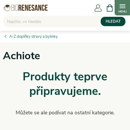
Přejít
NÁKUPNÍ
KOŠÍK
na
obsah
HLEDAT
A-Z doplňky stravy a bylinky
Achiote
Produkty teprve
připravujeme.
Můžete se ale podívat na ostatní kategorie.