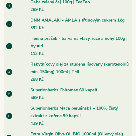
Gaba zelený čaj 100g | TeaTao
289 Kč
DNM AMALAKI - AMLA s třtinovým cukrem 1kg
392 Kč
Henna prášek - barva na vlasy, ruce a nohy 100g |
Ayuuri
113 Kč
Rakytníkový olej za studena lísovaný (karotenoidů
min. 150mg) 100ml | TML
288 Kč
Superionherbs Chitomax 60 kapslí
589 Kč
Superionherbs Maca peruánská – 100% čistý
extrakt z kořene 90 kapslí
439 Kč
Extra Virgin Olive Oil BIO 1000ml (Olivový olej)