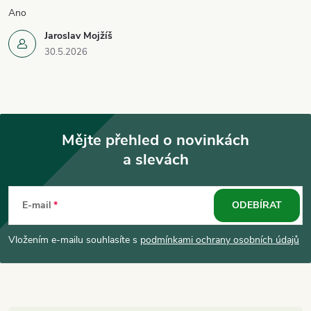
Ano
Jaroslav Mojžíš
30.5.2026
Mějte přehled o novinkách
a slevách
Z
á
E-mail
ODEBÍRAT
p
Vložením e-mailu souhlasíte s
podmínkami ochrany osobních údajů
a
t