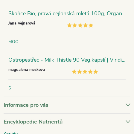
Skořice Bio, pravá cejlonská mletá 100g, Organic India
Jana Vejnarová
MOC
Ostropestřec - Milk Thistle 90 Veg.kapslí | Viridian
magdalena meskova
5
Informace pro vás
Encyklopedie Nutrientů
Archiv