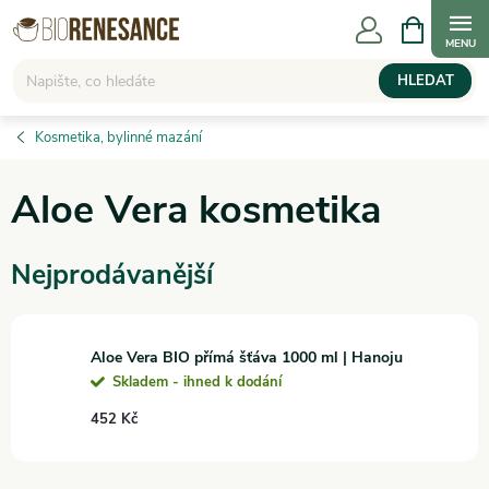
Přejít
NÁKUPNÍ
KOŠÍK
na
obsah
HLEDAT
Kosmetika, bylinné mazání
Aloe Vera kosmetika
Nejprodávanější
Aloe Vera BIO přímá šťáva 1000 ml | Hanoju
Skladem - ihned k dodání
452 Kč