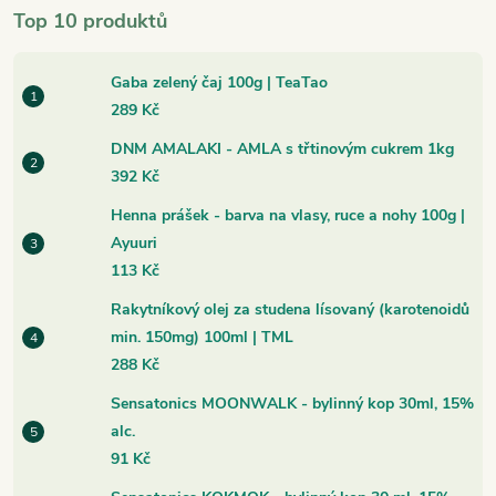
Top 10 produktů
Gaba zelený čaj 100g | TeaTao
289 Kč
DNM AMALAKI - AMLA s třtinovým cukrem 1kg
392 Kč
Henna prášek - barva na vlasy, ruce a nohy 100g |
Ayuuri
113 Kč
Rakytníkový olej za studena lísovaný (karotenoidů
min. 150mg) 100ml | TML
288 Kč
Sensatonics MOONWALK - bylinný kop 30ml, 15%
alc.
91 Kč