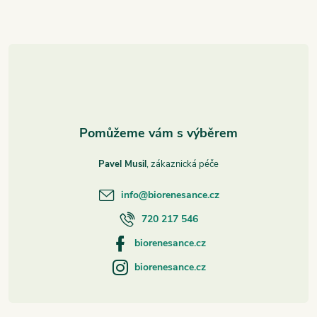
a
t
í
Pavel Musil
info
@
biorenesance.cz
720 217 546
biorenesance.cz
biorenesance.cz