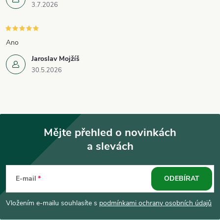
3.7.2026
s
u
Ano
Jaroslav Mojžíš
30.5.2026
Mějte přehled o novinkách
a slevách
Z
á
E-mail
ODEBÍRAT
p
Vložením e-mailu souhlasíte s
podmínkami ochrany osobních údajů