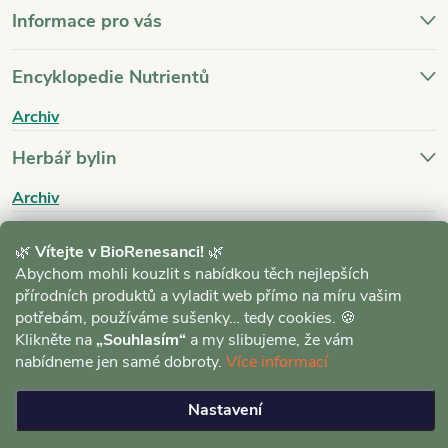
Informace pro vás
Encyklopedie Nutrientů
Archiv
Herbář bylin
Archiv
Blog
🌿
Vítejte v BioRenesanci!
🌿
Abychom mohli kouzlit s nabídkou těch nejlepších
Archiv
přírodních produktů a vyladit web přímo na míru vašim
potřebám, používáme sušenky… tedy cookies. 🍪
Klikněte na
„Souhlasím“
a my slibujeme, že vám
nabídneme jen samé dobroty.
Více informací
Nastavení
Copyright 2026
BioRenesance.cz
. Všechna práva vyhrazena.
Upravit
nastavení cookies