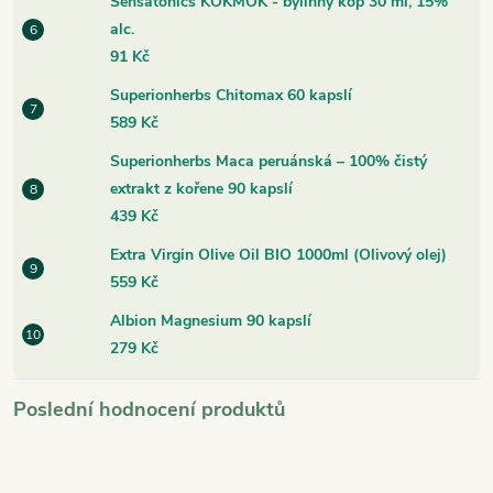
Sensatonics KOKMOK - bylinný kop 30 ml, 15%
alc.
91 Kč
Superionherbs Chitomax 60 kapslí
589 Kč
Superionherbs Maca peruánská – 100% čistý
extrakt z kořene 90 kapslí
439 Kč
Extra Virgin Olive Oil BIO 1000ml (Olivový olej)
559 Kč
Albion Magnesium 90 kapslí
279 Kč
Poslední hodnocení produktů