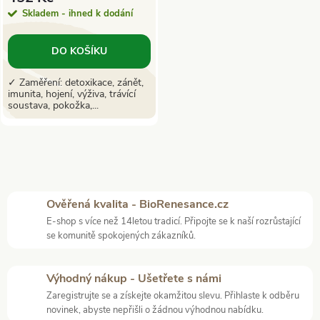
r
o
Skladem - ihned k dodání
o
d
DO KOŠÍKU
d
u
✓ Zaměření: detoxikace, zánět,
imunita, hojení, výživa, trávící
u
soustava, pokožka,...
k
k
t
t
O
ů
v
ů
Ověřená kvalita - BioRenesance.cz
E-shop s více než 14letou tradicí. Připojte se k naší rozrůstající
l
se komunitě spokojených zákazníků.
á
Výhodný nákup - Ušetřete s námi
d
Zaregistrujte se a získejte okamžitou slevu. Přihlaste k odběru
novinek, abyste nepřišli o žádnou výhodnou nabídku.
a