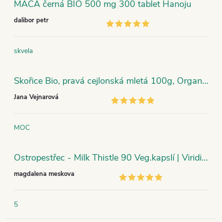
MACA černá BIO 500 mg 300 tablet Hanoju
dalibor petr
skvela
Skořice Bio, pravá cejlonská mletá 100g, Organic India
Jana Vejnarová
MOC
Ostropestřec - Milk Thistle 90 Veg.kapslí | Viridian
magdalena meskova
5