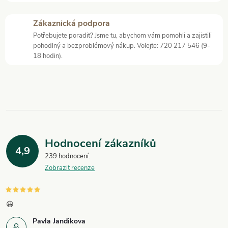
c
Zákaznická podpora
í
Potřebujete poradit? Jsme tu, abychom vám pomohli a zajistili
pohodlný a bezproblémový nákup. Volejte: 720 217 546 (9-
p
18 hodin).
r
v
k
y
Hodnocení zákazníků
4,9
v
239 hodnocení
Zobrazit recenze
ý
p
😃
i
Pavla Jandikova