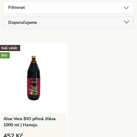
Filtrovat
Ř
Doporučujeme
a
Nejlevnější
V
Nejdražší
Náš výběr
z
BIO
ý
Nejprodávanější
e
p
Abecedně
n
i
í
s
p
p
Aloe Vera BIO přímá šťáva
1000 ml | Hanoju
r
452 Kč