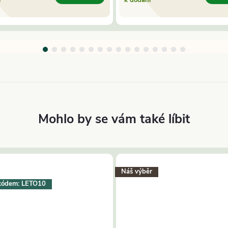
Náš výběr
kódem: LETO10