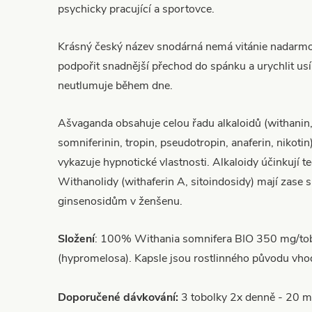
psychicky pracující a sportovce.
Krásný český název snodárná nemá vitánie nadarmo
podpořit snadnější přechod do spánku a urychlit us
neutlumuje během dne.
Ašvaganda obsahuje celou řadu alkaloidů (withanin,
somniferinin, tropin, pseudotropin, anaferin, nikotin
vykazuje hypnotické vlastnosti. Alkaloidy účinkují t
Withanolidy (withaferin A, sitoindosidy) mají zase 
ginsenosidům v ženšenu.
Složení
: 100% Withania somnifera BIO 350 mg/tob
(hypromelosa). Kapsle jsou rostlinného původu vhod
Doporučené dávkování:
3 tobolky 2x denně - 20 mi