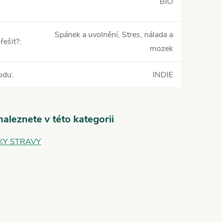
BIO
Spánek a uvolnění, Stres, nálada a
řešit?
:
mozek
odu
:
INDIE
aleznete v této kategorii
KY STRAVY