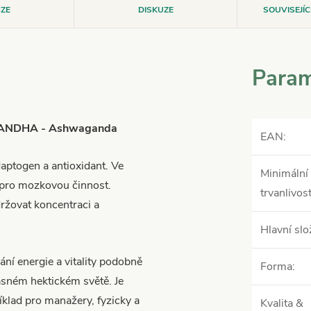
ZE
DISKUZE
SOUVISEJÍ
Param
AGANDHA - Ashwaganda
EAN
:
aptogen a antioxidant. Ve
Minimální
i pro mozkovou činnost.
trvanlivos
ržovat koncentraci a
Hlavní slo
ní energie a vitality podobně
Forma
:
asném hektickém světě. Je
íklad pro manažery, fyzicky a
Kvalita &