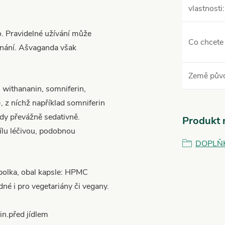
vlastnosti
:
. Pravidelné užívání může
Co chcete 
ínání. Ašvaganda však
Země pův
 withananin, somniferin,
), z níchž například somniferin
edy převážně sedativně.
Produkt n
sílu léčivou, podobnou
DOPLŇ
olka, obal kapsle: HPMC
né i pro vegetariány či vegany.
n.před jídlem