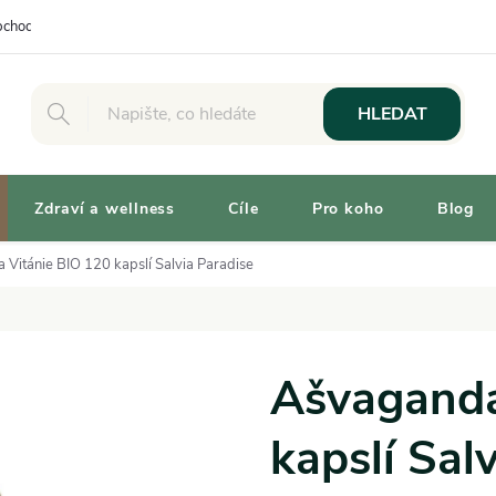
chodní podmínky
Osobní odběr
Výhody pro Zákazníky
Vaše 
HLEDAT
Zdraví a wellness
Cíle
Pro koho
Blog
Vitánie BIO 120 kapslí Salvia Paradise
Ašvaganda
kapslí Sal