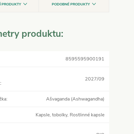
CÍ PRODUKTY
PODOBNÉ PRODUKTY
etry produktu:
8595595900191
2027/09
t
:
žka
:
Ašvaganda (Ashwagandha)
Kapsle, tobolky, Rostlinné kapsle