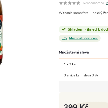
Neohodnoceno
P
Withania somnifera - Indick
Skladem - ihned k dod
Možnosti doručení
Množstevní sleva
1 - 2 ks
3 a více ks = sleva 3 %
399 Kč