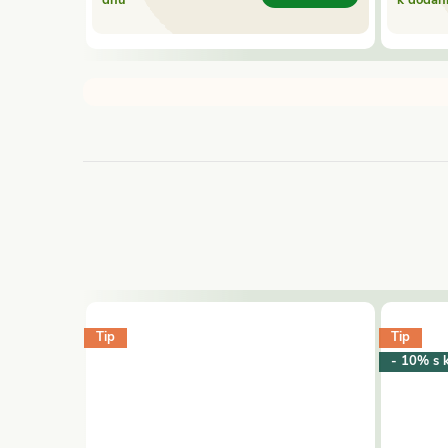
Tip
Tip
- 10% s 