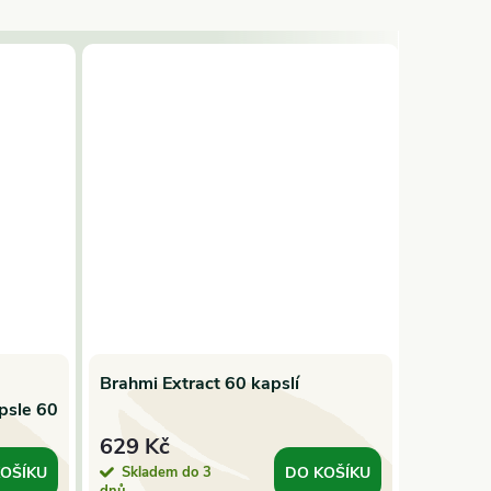
Brahmi Extract 60 kapslí
Rhodiol
psle 60
Rosavin
Hanoju
629 Kč
714 K
Skladem do 3
Sklade
OŠÍKU
DO KOŠÍKU
dnů
dnů