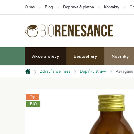
Přejít
O nás
Blog
Doprava & platba
Kontakty
Ob
na
obsah
Akce a slevy
Bestsellery
Novinky
Zdraví a wellness
Doplňky stravy
Ašvaganda 
Domů
Tip
BIO