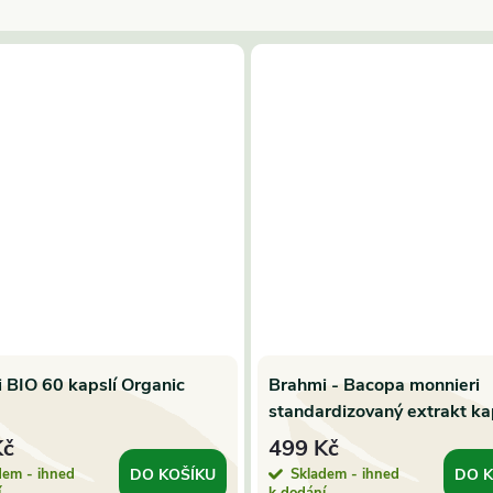
 BIO 60 kapslí Organic
Brahmi - Bacopa monnieri
standardizovaný extrakt ka
ks | Salvia Paradise
Kč
499 Kč
dem - ihned
Skladem - ihned
DO KOŠÍKU
DO K
í
k dodání