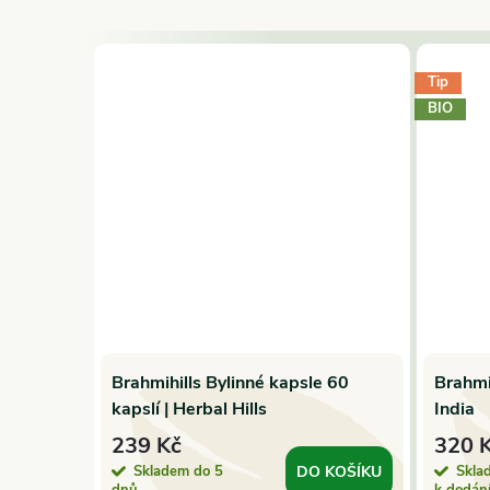
Tip
–36 %
BIO
629 Kč
Brahmihills Bylinné kapsle 60
Brahmi
ost
kapslí | Herbal Hills
India
239 Kč
320 
Skladem do 5
Skla
 KOŠÍKU
DO KOŠÍKU
dnů
k dodán