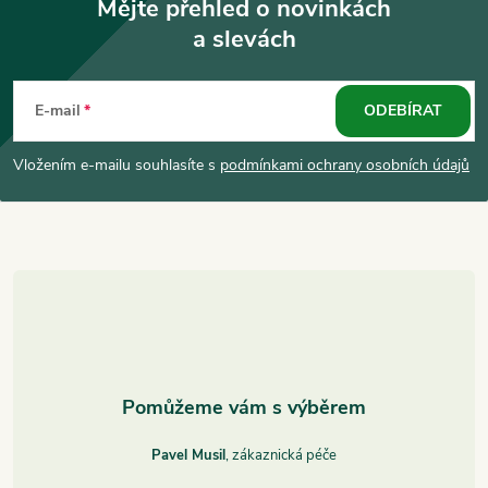
Mějte přehled o novinkách
a slevách
Z
á
E-mail
ODEBÍRAT
p
Vložením e-mailu souhlasíte s
podmínkami ochrany osobních údajů
a
t
í
Pavel Musil