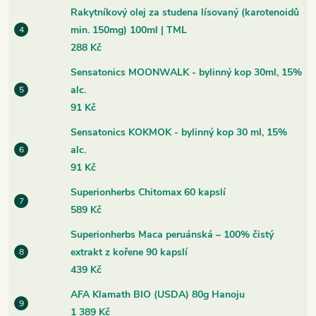
Rakytníkový olej za studena lísovaný (karotenoidů
min. 150mg) 100ml | TML
288 Kč
Sensatonics MOONWALK - bylinný kop 30ml, 15%
alc.
91 Kč
Sensatonics KOKMOK - bylinný kop 30 ml, 15%
alc.
91 Kč
Superionherbs Chitomax 60 kapslí
589 Kč
Superionherbs Maca peruánská – 100% čistý
extrakt z kořene 90 kapslí
439 Kč
AFA Klamath BIO (USDA) 80g Hanoju
1 389 Kč