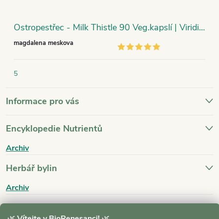
Ostropestřec - Milk Thistle 90 Veg.kapslí | Viridian
magdalena meskova
5
Informace pro vás
Encyklopedie Nutrientů
Archiv
Herbář bylin
Archiv
Blog
🌿
Vítejte v BioRenesanci!
🌿