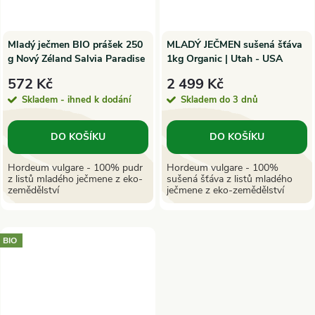
Mladý ječmen BIO prášek 250
MLADÝ JEČMEN sušená šťáva
g Nový Zéland Salvia Paradise
1kg Organic | Utah - USA
572 Kč
2 499 Kč
Skladem - ihned k dodání
Skladem do 3 dnů
DO KOŠÍKU
DO KOŠÍKU
Hordeum vulgare - 100% pudr
Hordeum vulgare - 100%
z listů mladého ječmene z eko-
sušená šťáva z listů mladého
zemědělství
ječmene z eko-zemědělství
BIO