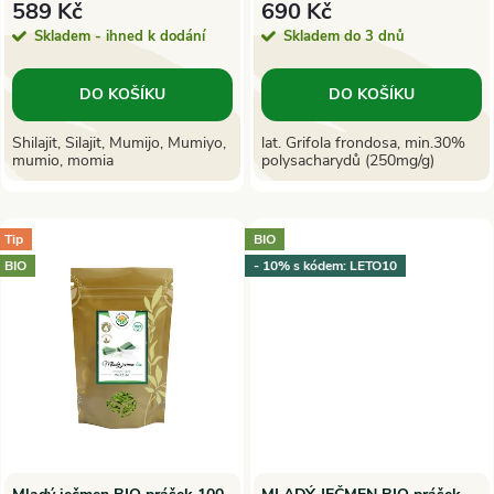
r
589 Kč
690 Kč
o
Skladem - ihned k dodání
Skladem do 3 dnů
o
d
DO KOŠÍKU
DO KOŠÍKU
d
u
Shilajit, Silajit, Mumijo, Mumiyo,
lat. Grifola frondosa, min.30%
mumio, momia
polysacharydů (250mg/g)
u
k
k
Tip
BIO
t
BIO
- 10% s kódem: LETO10
t
ů
ů