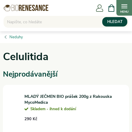
Přejít
NÁKUPNÍ
KOŠÍK
na
obsah
HLEDAT
Neduhy
Celulitida
Nejprodávanější
MLADÝ JEČMEN BIO prášek 200g z Rakouska
MycoMedica
Skladem - ihned k dodání
290 Kč