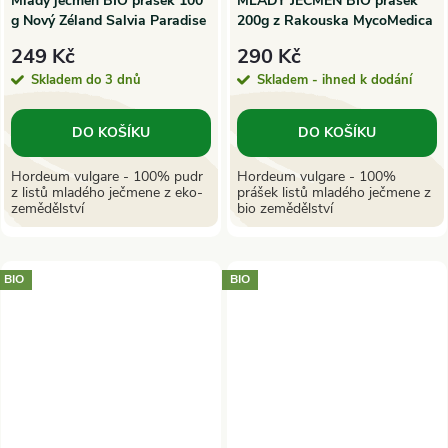
Mladý ječmen BIO prášek 100
MLADÝ JEČMEN BIO prášek
g Nový Zéland Salvia Paradise
200g z Rakouska MycoMedica
249 Kč
290 Kč
Skladem do 3 dnů
Skladem - ihned k dodání
DO KOŠÍKU
DO KOŠÍKU
Hordeum vulgare - 100% pudr
Hordeum vulgare - 100%
z listů mladého ječmene z eko-
prášek listů mladého ječmene z
zemědělství
bio zemědělství
BIO
BIO