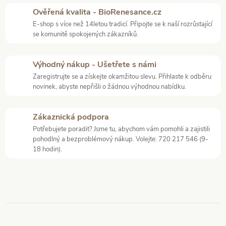
v
Ověřená kvalita - BioRenesance.cz
E-shop s více než 14letou tradicí. Připojte se k naší rozrůstající
l
se komunitě spokojených zákazníků.
á
Výhodný nákup - Ušetřete s námi
d
Zaregistrujte se a získejte okamžitou slevu. Přihlaste k odběru
novinek, abyste nepřišli o žádnou výhodnou nabídku.
a
c
Zákaznická podpora
í
Potřebujete poradit? Jsme tu, abychom vám pomohli a zajistili
pohodlný a bezproblémový nákup. Volejte: 720 217 546 (9-
p
18 hodin).
r
v
k