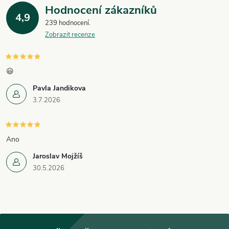
y
Hodnocení zákazníků
4,9
v
239 hodnocení
Zobrazit recenze
ý
p
😃
i
Pavla Jandikova
3.7.2026
s
u
Ano
Jaroslav Mojžíš
30.5.2026