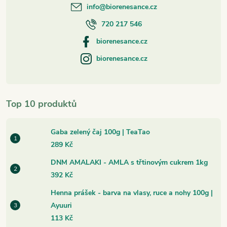
info
@
biorenesance.cz
720 217 546
biorenesance.cz
biorenesance.cz
Top 10 produktů
Gaba zelený čaj 100g | TeaTao
289 Kč
DNM AMALAKI - AMLA s třtinovým cukrem 1kg
392 Kč
Henna prášek - barva na vlasy, ruce a nohy 100g |
Ayuuri
113 Kč