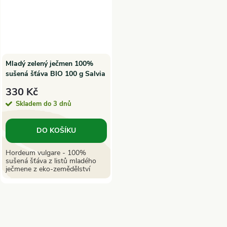
Mladý zelený ječmen 100%
sušená šťáva BIO 100 g Salvia
Paradise
330 Kč
Skladem do 3 dnů
DO KOŠÍKU
Hordeum vulgare - 100%
sušená šťáva z listů mladého
ječmene z eko-zemědělství
O