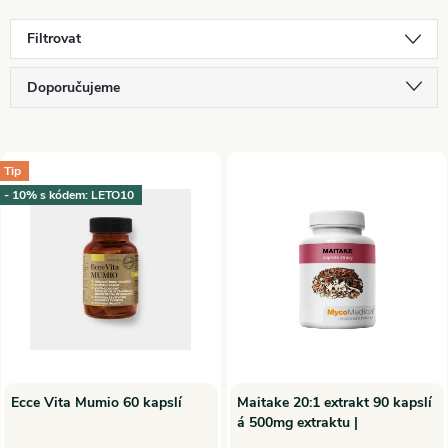
Filtrovat
Ř
Doporučujeme
a
Nejlevnější
V
Nejdražší
Tip
z
- 10% s kódem: LETO10
ý
Nejprodávanější
e
p
Abecedně
n
i
í
s
p
p
Ecce Vita Mumio 60 kapslí
Maitake 20:1 extrakt 90 kapslí
á 500mg extraktu |
r
MycoMedica