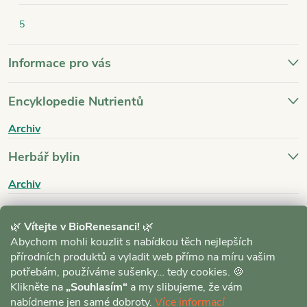
5
Informace pro vás
Encyklopedie Nutrientů
Archiv
Herbář bylin
Archiv
Blog
🌿
Vítejte v BioRenesanci!
🌿
Archiv
Abychom mohli kouzlit s nabídkou těch nejlepších
přírodních produktů a vyladit web přímo na míru vašim
potřebám, používáme sušenky… tedy cookies. 🍪
Klikněte na
„Souhlasím“
a my slibujeme, že vám
nabídneme jen samé dobroty.
Více informací