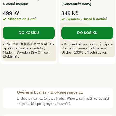
a vodní meloun
(Koncentrát ionty)
499 Kč
349 Kč
Skladem do 3 dnů
Skladem - ihned k dodání
DO KOŠÍKU
DO KOŠÍKU
- PŘÍRODNÍ IONTOVÝ NÁPOJ-
- Koncentrát pro iontový nápoj-
Špičková kvalita a čistota /
Pochází z jezera Salt Lake v
Made in Sweden (GMO free)-
Utahu- 100% přírodní zdroj...
Efektivní...
O
v
Ověřená kvalita - BioRenesance.cz
E-shop s více než 14letou tradicí. Připojte se k naší rozrůstající
l
se komunitě spokojených zákazníků.
á