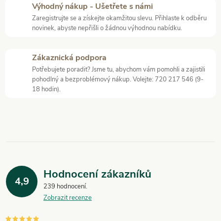
Výhodný nákup - Ušetřete s námi
d
Zaregistrujte se a získejte okamžitou slevu. Přihlaste k odběru
novinek, abyste nepřišli o žádnou výhodnou nabídku.
a
c
Zákaznická podpora
í
Potřebujete poradit? Jsme tu, abychom vám pomohli a zajistili
pohodlný a bezproblémový nákup. Volejte: 720 217 546 (9-
p
18 hodin).
r
v
k
y
Hodnocení zákazníků
4,9
v
239 hodnocení
Zobrazit recenze
ý