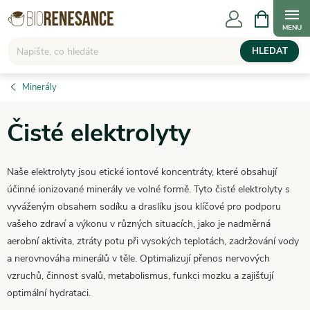
Přejít
NÁKUPNÍ
KOŠÍK
na
obsah
HLEDAT
Minerály
Čisté elektrolyty
Naše elektrolyty jsou etické iontové koncentráty, které obsahují
účinné ionizované minerály ve volné formě. Tyto čisté elektrolyty s
vyváženým obsahem sodíku a draslíku jsou klíčové pro podporu
vašeho zdraví a výkonu v různých situacích, jako je nadměrná
aerobní aktivita, ztráty potu při vysokých teplotách, zadržování vody
a nerovnováha minerálů v těle. Optimalizují přenos nervových
vzruchů, činnost svalů, metabolismus, funkci mozku a zajišťují
optimální hydrataci.