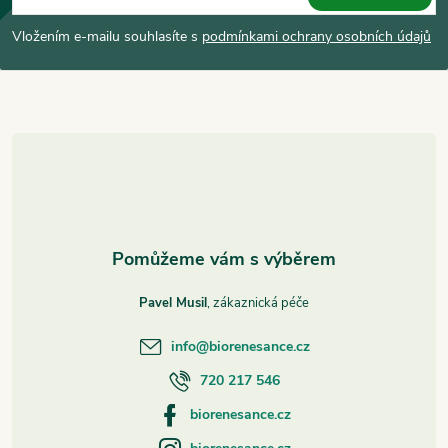
p
Vložením e-mailu souhlasíte s
podmínkami ochrany osobních údajů
a
t
í
Pavel Musil
info
@
biorenesance.cz
720 217 546
biorenesance.cz