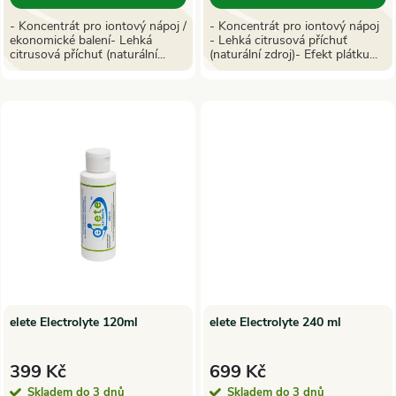
d
u
- Koncentrát pro iontový nápoj /
- Koncentrát pro iontový nápoj
ekonomické balení- Lehká
- Lehká citrusová příchuť
u
citrusová příchuť (naturální...
(naturální zdroj)- Efekt plátku...
k
k
t
t
ů
ů
elete Electrolyte 120ml
elete Electrolyte 240 ml
399 Kč
699 Kč
Skladem do 3 dnů
Skladem do 3 dnů