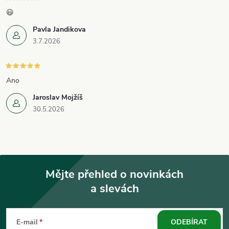
p
😃
i
Pavla Jandikova
3.7.2026
s
u
Ano
Jaroslav Mojžíš
30.5.2026
Mějte přehled o novinkách
a slevách
Z
á
E-mail
ODEBÍRAT