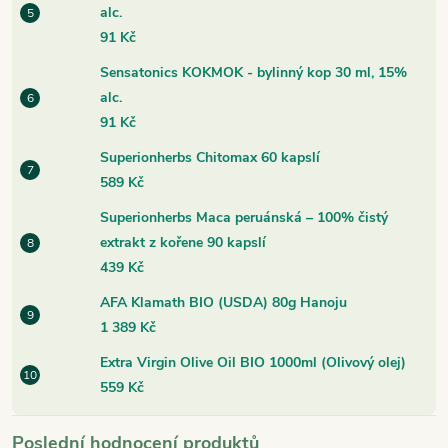
alc.
91 Kč
Sensatonics KOKMOK - bylinný kop 30 ml, 15%
alc.
91 Kč
Superionherbs Chitomax 60 kapslí
589 Kč
Superionherbs Maca peruánská – 100% čistý
extrakt z kořene 90 kapslí
439 Kč
AFA Klamath BIO (USDA) 80g Hanoju
1 389 Kč
Extra Virgin Olive Oil BIO 1000ml (Olivový olej)
559 Kč
Poslední hodnocení produktů