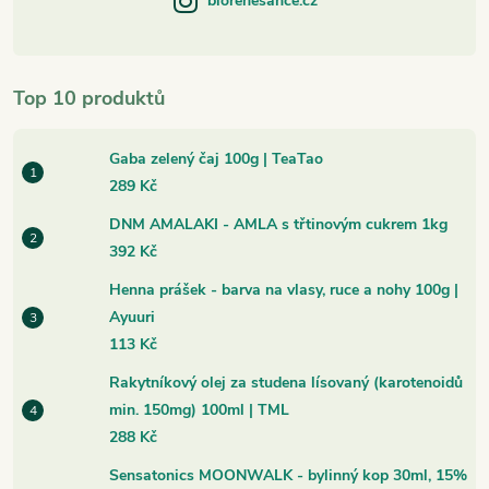
biorenesance.cz
Top 10 produktů
Gaba zelený čaj 100g | TeaTao
289 Kč
DNM AMALAKI - AMLA s třtinovým cukrem 1kg
392 Kč
Henna prášek - barva na vlasy, ruce a nohy 100g |
Ayuuri
113 Kč
Rakytníkový olej za studena lísovaný (karotenoidů
min. 150mg) 100ml | TML
288 Kč
Sensatonics MOONWALK - bylinný kop 30ml, 15%