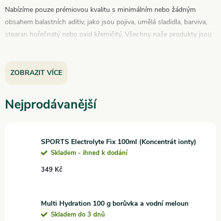
Nabízíme pouze prémiovou kvalitu s minimálním nebo žádným
obsahem balastních aditiv, jako jsou pojiva, umělá sladidla, barviva,
stearan hořečnatý nebo oxid křemičitý. Všechny naše produkty jsou
GMO free, což zaručuje jejich čistotu a bezpečnost. Vyberte si z naší
nabídky a podpořte své tělo tím nejlepším, co příroda nabízí.
ZOBRAZIT VÍCE
Nejprodávanější
SPORTS Electrolyte Fix 100ml (Koncentrát ionty)
Skladem - ihned k dodání
349 Kč
Multi Hydration 100 g borůvka a vodní meloun
Skladem do 3 dnů