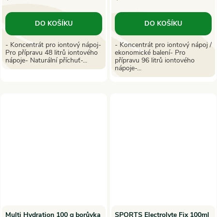
DO KOŠÍKU
DO KOŠÍKU
- Koncentrát pro iontový nápoj-
- Koncentrát pro iontový nápoj /
Pro přípravu 48 litrů iontového
ekonomické balení- Pro
nápoje- Naturální příchuť-...
přípravu 96 litrů iontového
nápoje-...
Multi Hydration 100 g borůvka
SPORTS Electrolyte Fix 100ml