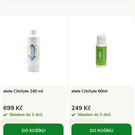
a
Nejlevnější
V
Nejdražší
z
ý
Nejprodávanější
e
p
Abecedně
n
i
í
s
p
p
elete Citrilyte 240 ml
elete Citrilyte 60ml
r
r
699 Kč
249 Kč
o
Skladem do 3 dnů
Skladem do 3 dnů
o
d
DO KOŠÍKU
DO KOŠÍKU