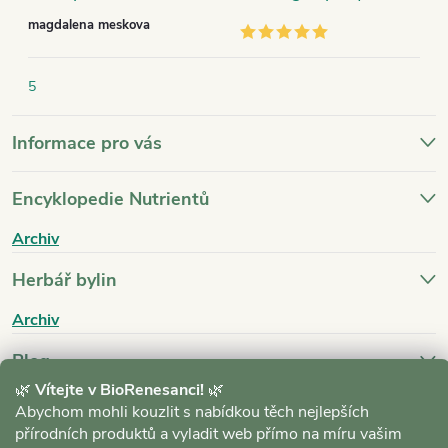
magdalena meskova
5
Informace pro vás
Encyklopedie Nutrientů
Archiv
Herbář bylin
Archiv
Blog
🌿
Vítejte v BioRenesanci!
🌿
Archiv
Abychom mohli kouzlit s nabídkou těch nejlepších
přírodních produktů a vyladit web přímo na míru vašim