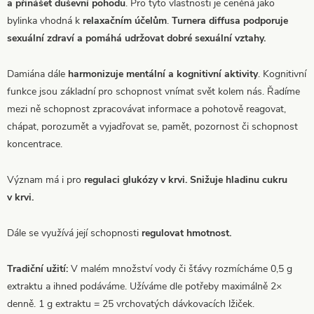
a přinášet duševní pohodu
. Pro tyto vlastnosti je ceněná jako
bylinka vhodná k
relaxačním účelům
.
Turnera diffusa podporuje
sexuální zdraví a pomáhá udržovat dobré sexuální vztahy.
Damiána dále
harmonizuje mentální a kognitivní aktivity
. Kognitivní
funkce jsou základní pro schopnost vnímat svět kolem nás. Řadíme
mezi ně schopnost zpracovávat informace a pohotově reagovat,
chápat, porozumět a vyjadřovat se, pamět, pozornost či schopnost
koncentrace.
Význam má i pro
regulaci glukózy v krvi. Snižuje hladinu cukru
v krvi.
Dále se využívá její schopnosti
regulovat hmotnost.
Tradiční užití:
V malém množství vody či šťávy rozmícháme 0,5 g
extraktu a ihned podáváme. Užíváme dle potřeby maximálně 2×
denně. 1 g extraktu = 25 vrchovatých dávkovacích lžiček.