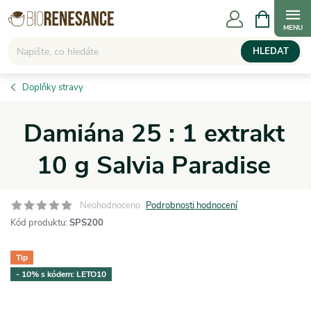
Přejít
NÁKUPNÍ
KOŠÍK
na
obsah
HLEDAT
Doplňky stravy
Damiána 25 : 1 extrakt
10 g Salvia Paradise
Neohodnoceno
Podrobnosti hodnocení
Kód produktu:
SPS200
Tip
- 10% s kódem: LETO10