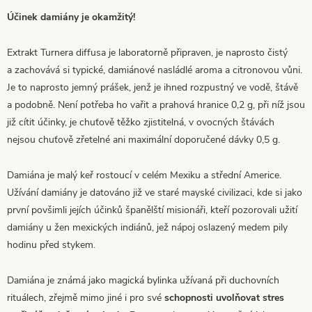
Účinek damiány je okamžitý!
Extrakt Turnera diffusa je laboratorně připraven, je naprosto čistý
a zachovává si typické, damiánové nasládlé aroma a citronovou vůni.
Je to naprosto jemný prášek, jenž je ihned rozpustný ve vodě, štávě
a podobně. Není potřeba ho vařit a prahová hranice 0,2 g, při níž jsou
již cítit účinky, je chuťově těžko zjistitelná, v ovocných štávách
nejsou chuťově zřetelné ani maximální doporučené dávky 0,5 g.
Damiána je malý keř rostoucí v celém Mexiku a střední Americe.
Užívání damiány je datováno již ve staré mayské civilizaci, kde si jako
první povšimli jejích účinků španělští misionáři, kteří pozorovali užití
damiány u žen mexických indiánů, jež nápoj oslazený medem pily
hodinu před stykem.
Damiána je známá jako magická bylinka užívaná při duchovních
rituálech, zřejmě mimo jiné i pro své
schopnosti
uvolňovat stres