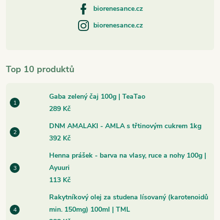
biorenesance.cz
biorenesance.cz
Top 10 produktů
Gaba zelený čaj 100g | TeaTao
289 Kč
DNM AMALAKI - AMLA s třtinovým cukrem 1kg
392 Kč
Henna prášek - barva na vlasy, ruce a nohy 100g |
Ayuuri
113 Kč
Rakytníkový olej za studena lísovaný (karotenoidů
min. 150mg) 100ml | TML