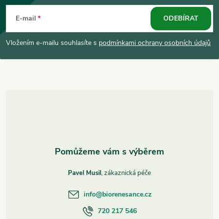
á
E-mail
ODEBÍRAT
p
Vložením e-mailu souhlasíte s
podmínkami ochrany osobních údajů
a
t
í
Pavel Musil
info
@
biorenesance.cz
720 217 546