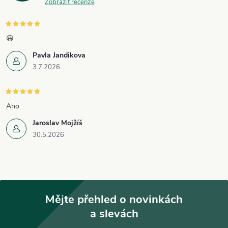
Zobrazit recenze
😃
Pavla Jandikova
3.7.2026
Ano
Jaroslav Mojžíš
30.5.2026
Mějte přehled o novinkách
a slevách
Z