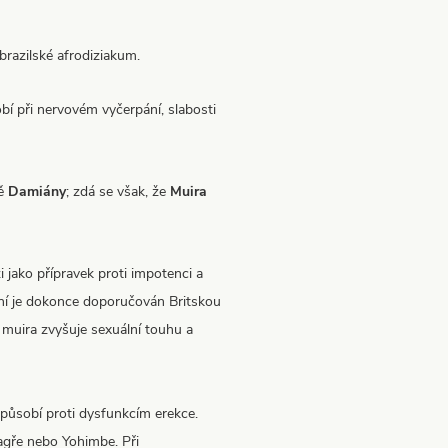
razilské afrodiziakum.
bí při nervovém vyčerpání, slabosti
dě
Damiány
; zdá se však, že
Muira
i jako přípravek proti impotenci a
ůní je dokonce doporučován Britskou
– muira zvyšuje sexuální touhu a
 působí proti dysfunkcím erekce.
Viagře nebo Yohimbe. Při