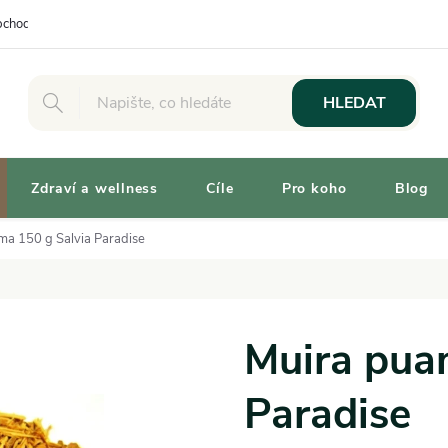
chodní podmínky
Osobní odběr
Výhody pro Zákazníky
Vaše 
HLEDAT
Zdraví a wellness
Cíle
Pro koho
Blog
ma 150 g Salvia Paradise
Muira pua
Paradise