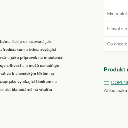
Minimální 
Hlavní slo
bylina, často označovaná jako "
Co chcete 
afrodisiakum
a bylina
zvyšující
čováno
jako přípravek na impotenci
.
je citlivost
a
u mužů usnadňuje
Produkt n
ernativa k chemickým lékům na
zuje jako
vynikající tónikum
na
DOPLŇ
sobící
blahodárně na vitalitu
Afrodiziaka