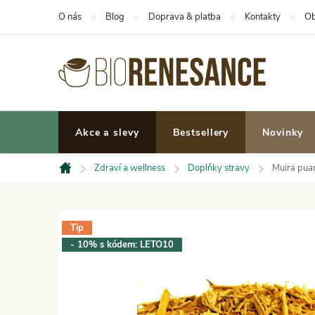
Přejít
O nás
Blog
Doprava & platba
Kontakty
Ob
na
obsah
Akce a slevy
Bestsellery
Novinky
Zdraví a wellness
Doplňky stravy
Muira pua
Domů
Tip
- 10% s kódem: LETO10