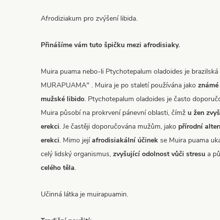
Afrodiziakum pro zvýšení libida.
Přinášíme vám tuto špičku mezi afrodisiaky.
Muira puama nebo-li Ptychotepalum oladoides je brazilská 
MURAPUAMA" . Muira je po staletí používána jako
známé 
mužské libido
. Ptychotepalum oladoides je často doporu
Muira působí na prokrvení pánevní oblasti, čímž
u žen zvyšu
erekci
. Je častěji doporučována mužům, jako
přírodní alt
erekci
. Mimo její
afrodisiakální účinek
se Muira puama uka
celý lidský organismus,
zvyšující odolnost vůči stresu
a pů
celého těla
.
Učinná látka je muirapuamin.