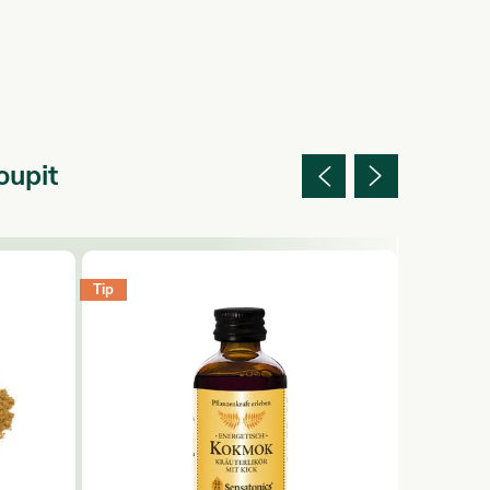
oupit
Tip
Tip