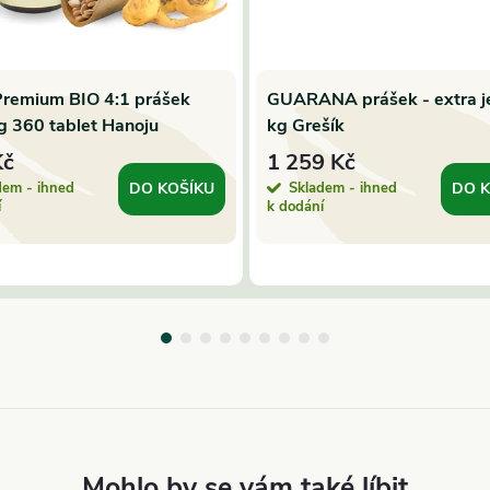
remium BIO 4:1 prášek
GUARANA prášek - extra j
 360 tablet Hanoju
kg Grešík
Kč
1 259 Kč
dem - ihned
Skladem - ihned
DO KOŠÍKU
DO K
í
k dodání