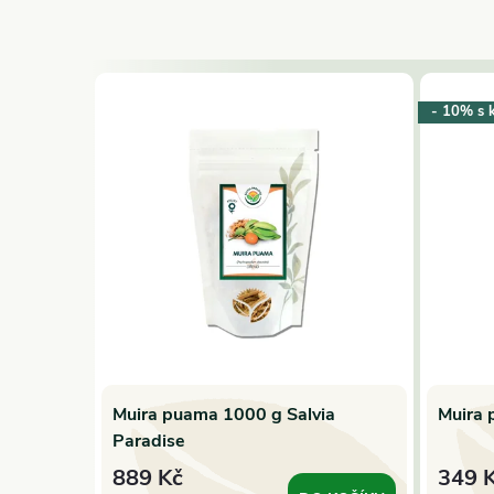
- 10% s 
Muira puama 1000 g Salvia
Muira 
Paradise
889 Kč
349 