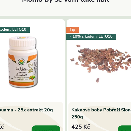
kódem: LETO10
Tip
- 10% s kódem: LETO10
puama - 25x extrakt 20g
Kakaové boby Pobřeží Slon
250g
Kč
425 Kč