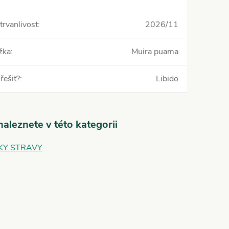
trvanlivost
:
2026/11
žka
:
Muira puama
řešit?
:
Libido
aleznete v této kategorii
KY STRAVY