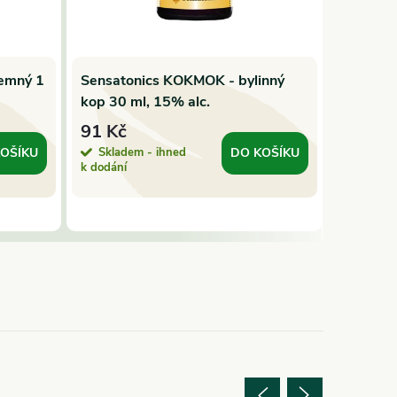
emný 1
Sensatonics KOKMOK - bylinný
Sensat
kop 30 ml, 15% alc.
bylinný 
91 Kč
91 Kč
Skladem - ihned
Sklade
OŠÍKU
DO KOŠÍKU
k dodání
k dodání