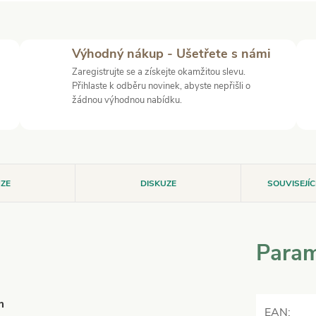
Výhodný nákup - Ušetřete s námi
Zaregistrujte se a získejte okamžitou slevu.
Přihlaste k odběru novinek, abyste nepřišli o
žádnou výhodnou nabídku.
ZE
DISKUZE
SOUVISEJÍ
Param
m
EAN
: