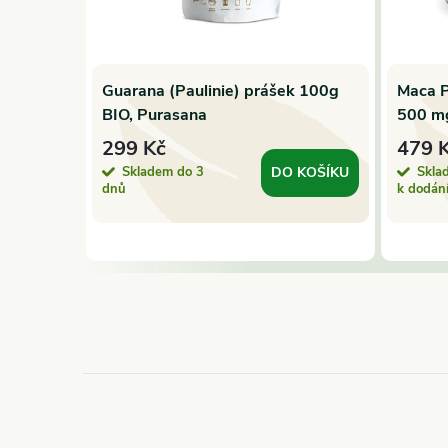
mletá
Guarana (Paulinie) prášek 100g
Maca P
po min.
BIO, Purasana
500 mg
299 Kč
479 
Skladem do 3
Skla
 KOŠÍKU
DO KOŠÍKU
dnů
k dodán