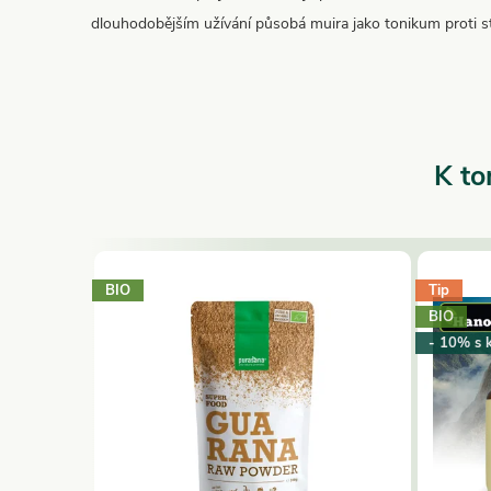
dlouhodobějším užívání působá muira jako tonikum proti str
K to
BIO
Tip
–30 %
BIO
199 Kč
- 10% s 