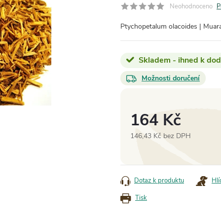
Neohodnoceno
P
Ptychopetalum olacoides | Mua
Skladem - ihned k dod
Možnosti doručení
164 Kč
146,43 Kč bez DPH
Měrná
cena:
Dotaz k produktu
Hlí
Tisk