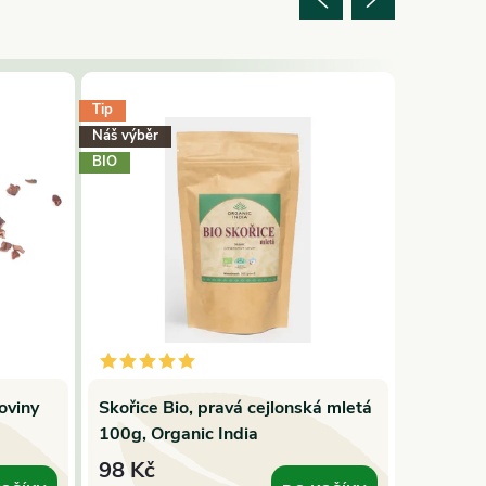
Tip
Náš výběr
BIO
oviny
Skořice Bio, pravá cejlonská mletá
Folic Ac
100g, Organic India
listová,
98 Kč
349 K