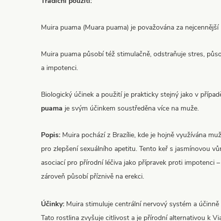
Tradiční použití:
Muira puama (Muara puama) je považována za nejcennější b
Muira puama působí též stimulačně, odstraňuje stres, půso
a impotenci.
Biologický účinek a použití je prakticky stejný jako v přípa
puama
je svým účinkem soustředěna více na muže.
Popis:
Muira pochází z Brazílie, kde je hojně využívána muž
pro zlepšení sexuálního apetitu. Tento keř s jasmínovou v
asociací pro přírodní léčiva jako přípravek proti impotenci 
zároveň působí příznivě na erekci.
Účinky:
Muira stimuluje centrální nervový systém a účinně
Tato rostlina zvyšuje citlivost a je přírodní alternativou k 