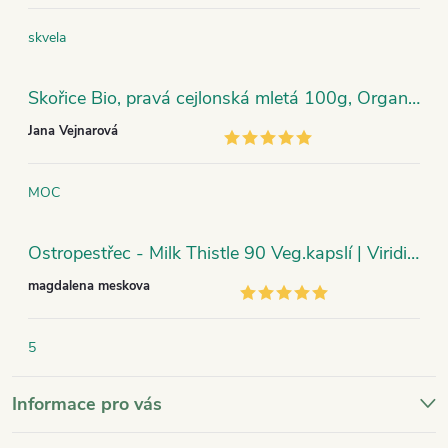
skvela
Skořice Bio, pravá cejlonská mletá 100g, Organic India
Jana Vejnarová
MOC
Ostropestřec - Milk Thistle 90 Veg.kapslí | Viridian
magdalena meskova
5
Informace pro vás