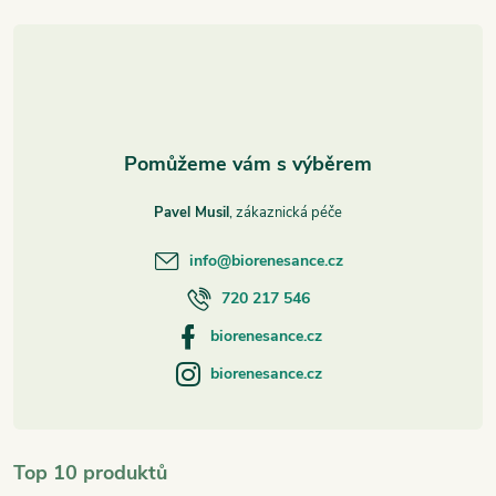
t
í
Pavel Musil
info
@
biorenesance.cz
720 217 546
biorenesance.cz
biorenesance.cz
Top 10 produktů