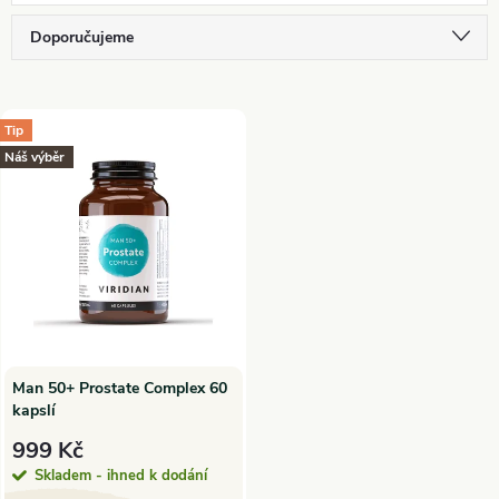
Ř
Doporučujeme
a
Nejlevnější
V
Nejdražší
Tip
z
Náš výběr
ý
Nejprodávanější
e
p
Abecedně
n
i
í
s
p
p
Man 50+ Prostate Complex 60
kapslí
r
r
999 Kč
o
Skladem - ihned k dodání