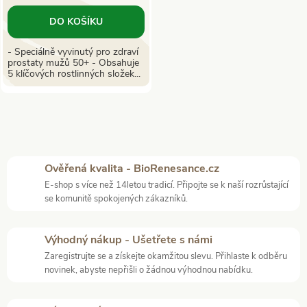
o
d
DO KOŠÍKU
d
u
- Speciálně vyvinutý pro zdraví
prostaty mužů 50+ - Obsahuje
u
5 klíčových rostlinných složek...
k
k
t
t
O
ů
v
ů
Ověřená kvalita - BioRenesance.cz
E-shop s více než 14letou tradicí. Připojte se k naší rozrůstající
l
se komunitě spokojených zákazníků.
á
Výhodný nákup - Ušetřete s námi
d
Zaregistrujte se a získejte okamžitou slevu. Přihlaste k odběru
novinek, abyste nepřišli o žádnou výhodnou nabídku.
a
c