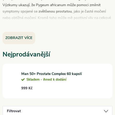
Výzkumy ukazují, že Pygeum africanum může pomoci zmírnit
symptomy spojené se
zvětšenou prostatou
, jako je časté močení
nebo obtížné močení. Kromě toho může mít pozitivní vliv na celkové
zdraví močového systému
.
ZOBRAZIT VÍCE
Nejprodávanější
Man 50+ Prostate Complex 60 kapslí
Skladem - ihned k dodání
999 Kč
Filtrovat