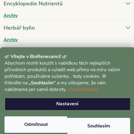
Encyklopedie Nutrientů
Archiv
Herbář bylin
Archiv
Blog
🌿
Vítejte v BioRenesanci!
🌿
Abychom mohli kouzlit s nabídkou těch nejlepších
Archiv
přírodních produktů a vyladit web přímo na míru vašim
potřebám, používáme sušenky… tedy cookies. 🍪
Klikněte na
„Souhlasím“
a my slibujeme, že vám
nabídneme jen samé dobroty.
Více informací
Nastavení
Copyright 2026
BioRenesance.cz
. Všechna práva vyhrazena.
Upravit
nastavení cookies
Vytvořil Shoptet
Odmítnout
Souhlasím