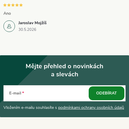
u
Ano
Jaroslav Mojžíš
30.5.2026
Mějte přehled o novinkách
a slevách
Z
á
E-mail
ODEBÍRAT
p
Vložením e-mailu souhlasíte s
podmínkami ochrany osobních údajů
a