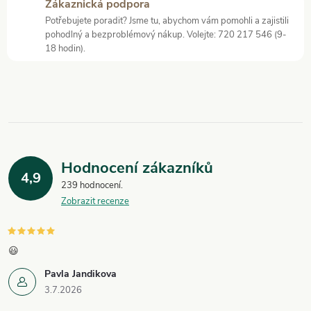
Zákaznická podpora
í
Potřebujete poradit? Jsme tu, abychom vám pomohli a zajistili
pohodlný a bezproblémový nákup. Volejte: 720 217 546 (9-
p
18 hodin).
r
v
k
y
Hodnocení zákazníků
4,9
v
239 hodnocení
Zobrazit recenze
ý
p
😃
i
Pavla Jandikova
3.7.2026
s