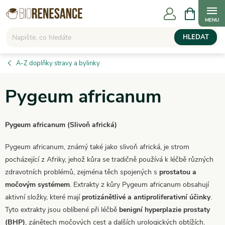
Přejít
NÁKUPNÍ
KOŠÍK
na
obsah
HLEDAT
A-Z doplňky stravy a bylinky
Pygeum africanum
Pygeum africanum (Slivoň africká)
Pygeum africanum, známý také jako slivoň africká, je strom
pocházející z Afriky, jehož kůra se tradičně používá k léčbě různých
zdravotních problémů, zejména těch spojených s
prostatou a
močovým systémem
. Extrakty z kůry Pygeum africanum obsahují
aktivní složky, které mají
protizánětlivé a antiproliferativní účinky
.
Tyto extrakty jsou oblíbené při léčbě
benigní hyperplazie prostaty
(BHP)
, zánětech močových cest a dalších urologických obtížích.