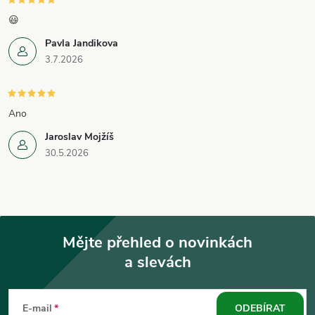
😃
Pavla Jandikova
3.7.2026
Ano
Jaroslav Mojžíš
30.5.2026
Mějte přehled o novinkách
a slevách
Z
á
E-mail
ODEBÍRAT