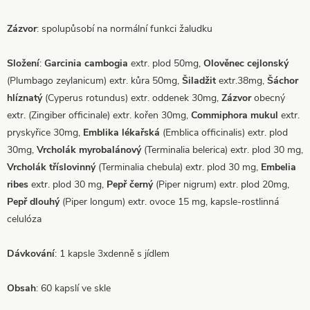
Zázvor
: spolupůsobí na normální funkci žaludku
Složení
:
Garcinia cambogia
extr. plod 50mg,
Olověnec cejlonský
(Plumbago zeylanicum) extr. kůra 50mg,
Šiladžit
extr.38mg,
Šáchor
hlíznatý
(Cyperus rotundus) extr. oddenek 30mg,
Zázvor
obecný
extr. (Zingiber officinale) extr. kořen 30mg,
Commiphora mukul
extr.
pryskyřice 30mg,
Emblika lékařská
(Emblica officinalis) extr. plod
30mg,
Vrcholák myrobalánový
(Terminalia belerica) extr. plod 30 mg,
Vrcholák tříslovinný
(Terminalia chebula) extr. plod 30 mg,
Embelia
ribes
extr. plod 30 mg,
Pepř černý
(Piper nigrum) extr. plod 20mg,
Pepř dlouhý
(Piper longum) extr. ovoce 15 mg, kapsle-rostlinná
celulóza
Dávkování
: 1 kapsle 3xdenně s jídlem
Obsah
: 60 kapslí ve skle