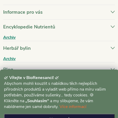
Informace pro vás
Encyklopedie Nutrientů
Archiv
Herbář bylin
Archiv
Blog
🌿
Vítejte v BioRenesanci!
🌿
Archiv
Abychom mohli kouzlit s nabídkou těch nejlepších
přírodních produktů a vyladit web přímo na míru vašim
potřebám, používáme sušenky… tedy cookies. 🍪
Klikněte na
„Souhlasím“
a my slibujeme, že vám
nabídneme jen samé dobroty.
Více informací
Copyright 2026
BioRenesance.cz
. Všechna práva vyhrazena.
Upravit