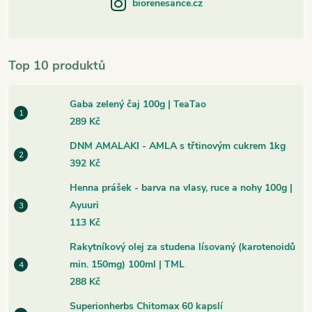
biorenesance.cz
Top 10 produktů
Gaba zelený čaj 100g | TeaTao
289 Kč
DNM AMALAKI - AMLA s třtinovým cukrem 1kg
392 Kč
Henna prášek - barva na vlasy, ruce a nohy 100g |
Ayuuri
113 Kč
Rakytníkový olej za studena lísovaný (karotenoidů
min. 150mg) 100ml | TML
288 Kč
Superionherbs Chitomax 60 kapslí