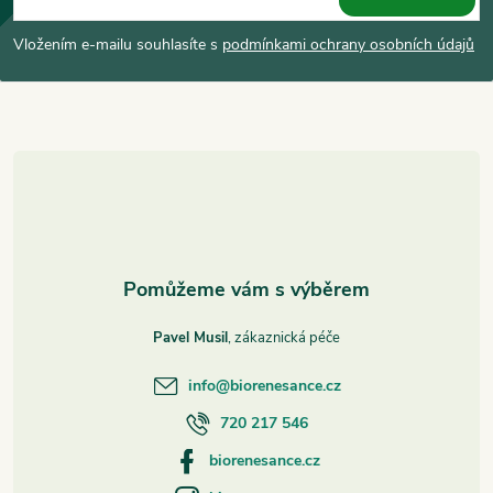
p
Vložením e-mailu souhlasíte s
podmínkami ochrany osobních údajů
a
t
í
Pavel Musil
info
@
biorenesance.cz
720 217 546
biorenesance.cz