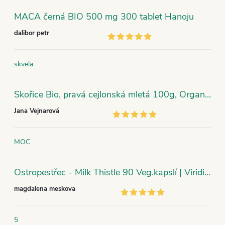
MACA černá BIO 500 mg 300 tablet Hanoju
dalibor petr
skvela
Skořice Bio, pravá cejlonská mletá 100g, Organic India
Jana Vejnarová
MOC
Ostropestřec - Milk Thistle 90 Veg.kapslí | Viridian
magdalena meskova
5