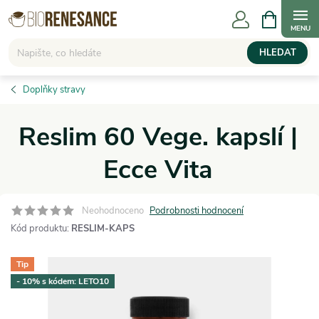
Přejít
NÁKUPNÍ
KOŠÍK
na
obsah
HLEDAT
Doplňky stravy
Reslim 60 Vege. kapslí |
Ecce Vita
Neohodnoceno
Podrobnosti hodnocení
Kód produktu:
RESLIM-KAPS
Tip
- 10% s kódem: LETO10