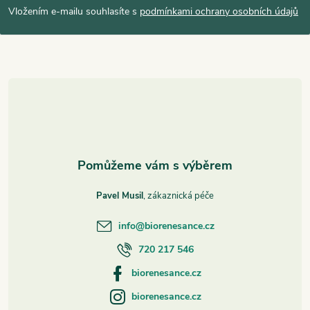
p
Vložením e-mailu souhlasíte s
podmínkami ochrany osobních údajů
a
t
í
Pavel Musil
info
@
biorenesance.cz
720 217 546
biorenesance.cz
biorenesance.cz