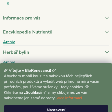
5
Informace pro vás
Encyklopedie Nutrientů
Archiv
Herbář bylin
Archiv
🌿
Vítejte v BioRenesanci!
🌿
Blog
Abychom mohli kouzlit s nabídkou těch nejlepších
přírodních produktů a vyladit web přímo na míru vašim
Archiv
potřebám, používáme sušenky… tedy cookies. 🍪
Klikněte na
„Souhlasím“
a my slibujeme, že vám
nabídneme jen samé dobroty.
Více informací
Nastavení