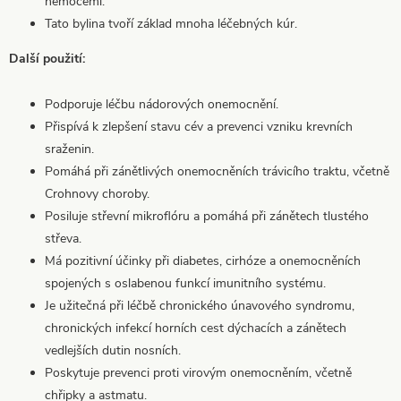
nemocemi.
Tato bylina tvoří základ mnoha léčebných kúr.
Další použití:
Podporuje léčbu nádorových onemocnění.
Přispívá k zlepšení stavu cév a prevenci vzniku krevních
sraženin.
Pomáhá při zánětlivých onemocněních trávicího traktu, včetně
Crohnovy choroby.
Posiluje střevní mikroflóru a pomáhá při zánětech tlustého
střeva.
Má pozitivní účinky při diabetes, cirhóze a onemocněních
spojených s oslabenou funkcí imunitního systému.
Je užitečná při léčbě chronického únavového syndromu,
chronických infekcí horních cest dýchacích a zánětech
vedlejších dutin nosních.
Poskytuje prevenci proti virovým onemocněním, včetně
chřipky a astmatu.