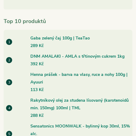
Top 10 produktů
Gaba zelený čaj 100g | TeaTao
289 Kč
DNM AMALAKI - AMLA s třtinovým cukrem 1kg
392 Kč
Henna prášek - barva na vlasy, ruce a nohy 100g |
Ayuuri
113 Kč
Rakytníkový olej za studena lísovaný (karotenoidů
min. 150mg) 100ml | TML
288 Kč
Sensatonics MOONWALK - bylinný kop 30ml, 15%
alc.