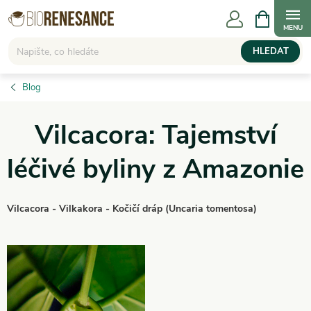
Přejít
NÁKUPNÍ
KOŠÍK
na
obsah
HLEDAT
Blog
Vilcacora: Tajemství
léčivé byliny z Amazonie
Vilcacora - Vilkakora - Kočičí dráp (Uncaria tomentosa)