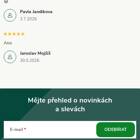
😃
Pavla Jandikova
3.7.2026
Ano
Jaroslav Mojžíš
30.5.2026
Mějte přehled o novinkách
a slevách
Z
á
E-mail
ODEBÍRAT