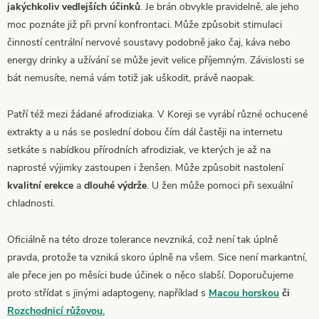
jakýchkoliv vedlejších účinků
. Je brán obvykle pravidelně, ale jeho
moc poznáte již při první konfrontaci. Může způsobit stimulaci
činností centrální nervové soustavy podobně jako čaj, káva nebo
energy drinky a užívání se může jevit velice příjemným. Závislosti se
bát nemusíte, nemá vám totiž jak uškodit, právě naopak.
Patří též mezi žádané afrodiziaka. V Koreji se vyrábí různé ochucené
extrakty a u nás se poslední dobou čím dál častěji na internetu
setkáte s nabídkou přírodních afrodiziak, ve kterých je až na
naprosté výjimky zastoupen i ženšen. Může způsobit nastolení
kvalitní erekce
a
dlouhé výdrže
. U žen může pomoci při sexuální
chladnosti.
Oficiálně na této droze tolerance nevzniká, což není tak úplně
pravda, protože ta vzniká skoro úplně na všem. Sice není markantní,
ale přece jen po měsíci bude účinek o něco slabší. Doporučujeme
proto střídat s jinými adaptogeny, například s
Macou horskou
či
Rozchodnicí růžovou.