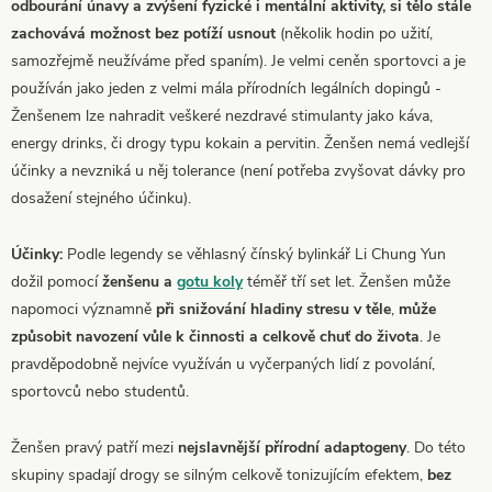
odbourání únavy a zvýšení fyzické i mentální aktivity, si tělo stále
zachovává možnost bez potíží usnout
(několik hodin po užití,
samozřejmě neužíváme před spaním). Je velmi ceněn sportovci a je
používán jako jeden z velmi mála přírodních legálních dopingů -
Ženšenem lze nahradit veškeré nezdravé stimulanty jako káva,
energy drinks, či drogy typu kokain a pervitin. Ženšen nemá vedlejší
účinky a nevzniká u něj tolerance (není potřeba zvyšovat dávky pro
dosažení stejného účinku).
Účinky:
Podle legendy se věhlasný čínský bylinkář Li Chung Yun
dožil pomocí
ženšenu a
gotu koly
téměř tří set let. Ženšen může
napomoci významně
při snižování hladiny stresu v těle
,
může
způsobit navození vůle k činnosti a celkově chuť do života
. Je
pravděpodobně nejvíce využíván u vyčerpaných lidí z povolání,
sportovců nebo studentů.
Ženšen pravý patří mezi
nejslavnější přírodní adaptogeny
. Do této
skupiny spadají drogy se silným celkově tonizujícím efektem,
bez