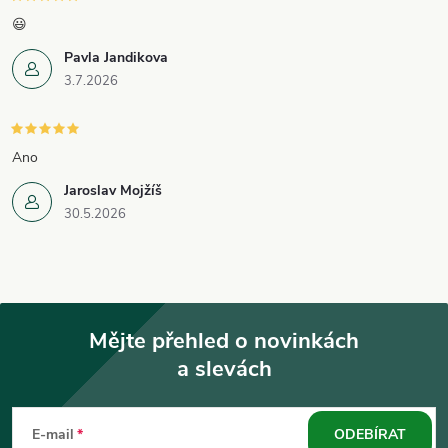
😃
Pavla Jandikova
3.7.2026
Ano
Jaroslav Mojžíš
30.5.2026
Mějte přehled o novinkách
a slevách
Z
á
E-mail
ODEBÍRAT