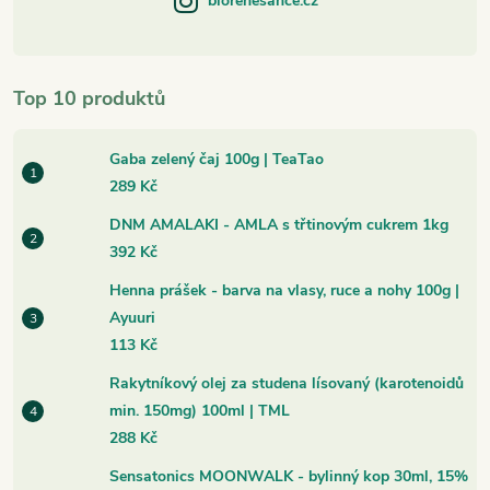
biorenesance.cz
Top 10 produktů
Gaba zelený čaj 100g | TeaTao
289 Kč
DNM AMALAKI - AMLA s třtinovým cukrem 1kg
392 Kč
Henna prášek - barva na vlasy, ruce a nohy 100g |
Ayuuri
113 Kč
Rakytníkový olej za studena lísovaný (karotenoidů
min. 150mg) 100ml | TML
288 Kč
Sensatonics MOONWALK - bylinný kop 30ml, 15%