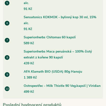
alc.
91 Kč
Sensatonics KOKMOK - bylinný kop 30 ml, 15%
alc.
91 Kč
Superionherbs Chitomax 60 kapslí
589 Kč
Superionherbs Maca peruánská – 100% čistý
extrakt z kořene 90 kapslí
439 Kč
AFA Klamath BIO (USDA) 80g Hanoju
1 389 Kč
Ostropestřec - Milk Thistle 90 Veg.kapslí | Viridian
499 Kč
Poslední hodnocení produktů