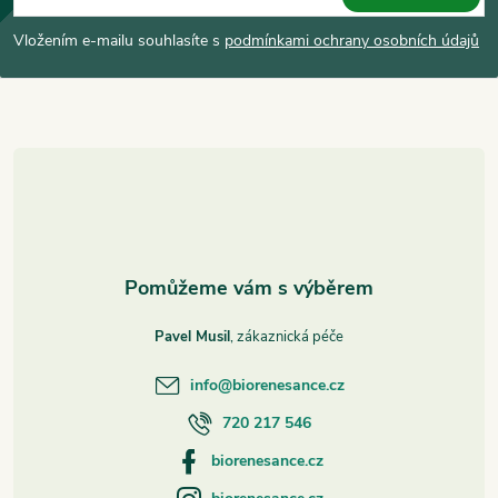
p
Vložením e-mailu souhlasíte s
podmínkami ochrany osobních údajů
a
t
í
Pavel Musil
info
@
biorenesance.cz
720 217 546
biorenesance.cz