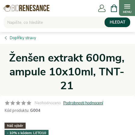
Přejít
NÁKUPNÍ
KOŠÍK
na
obsah
HLEDAT
Doplňky stravy
Ženšen extrakt 600mg,
ampule 10x10ml, TNT-
21
Neohodnoceno
Podrobnosti hodnocení
Kód produktu:
G004
Náš výběr
- 10% s kódem: LETO10