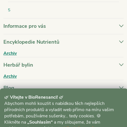
5
Informace pro vás
Encyklopedie Nutrientů
Archiv
Herbář bylin
Archiv
Blog
🌿
Vítejte v BioRenesanci!
🌿
Archiv
Abychom mohli kouzlit s nabídkou těch nejlepších
přírodních produktů a vyladit web přímo na míru vašim
potřebám, používáme sušenky… tedy cookies. 🍪
Klikněte na
„Souhlasím“
a my slibujeme, že vám