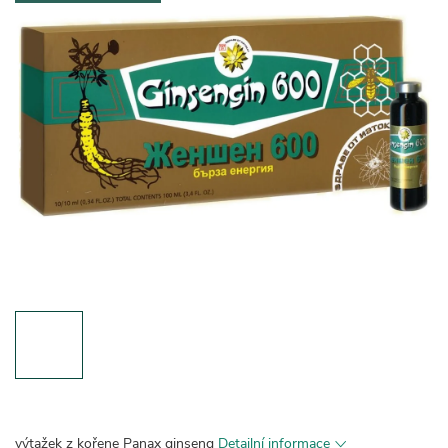
výtažek z kořene Panax ginseng
Detailní informace