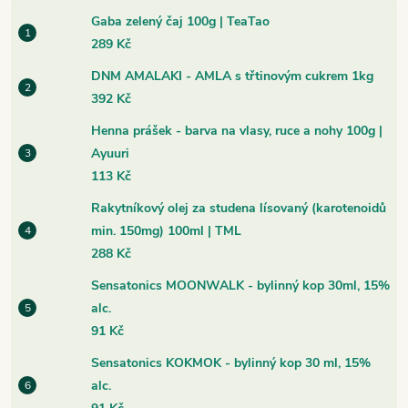
Gaba zelený čaj 100g | TeaTao
289 Kč
DNM AMALAKI - AMLA s třtinovým cukrem 1kg
392 Kč
Henna prášek - barva na vlasy, ruce a nohy 100g |
Ayuuri
113 Kč
Rakytníkový olej za studena lísovaný (karotenoidů
min. 150mg) 100ml | TML
288 Kč
Sensatonics MOONWALK - bylinný kop 30ml, 15%
alc.
91 Kč
Sensatonics KOKMOK - bylinný kop 30 ml, 15%
alc.