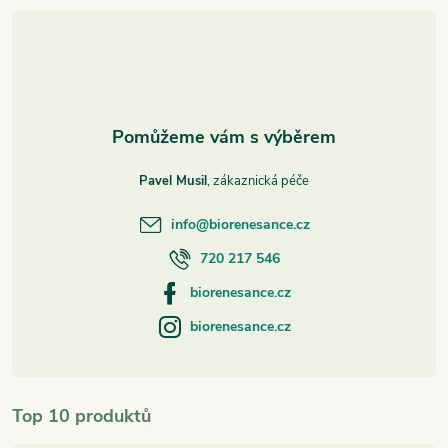
t
í
Pavel Musil
info
@
biorenesance.cz
720 217 546
biorenesance.cz
biorenesance.cz
Top 10 produktů