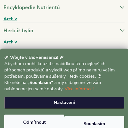
Encyklopedie Nutrientů
Archiv
Herbář bylin
Archiv
Blog
🌿
Vítejte v BioRenesanci!
🌿
Abychom mohli kouzlit s nabídkou těch nejlepších
Archiv
přírodních produktů a vyladit web přímo na míru vašim
potřebám, používáme sušenky… tedy cookies. 🍪
Klikněte na
„Souhlasím“
a my slibujeme, že vám
nabídneme jen samé dobroty.
Více informací
Nastavení
Copyright 2026
BioRenesance.cz
. Všechna práva vyhrazena.
Upravit
nastavení cookies
Vytvořil Shoptet
Odmítnout
Souhlasím