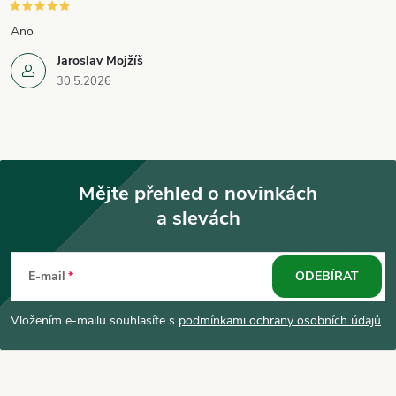
v
Ano
k
Jaroslav Mojžíš
30.5.2026
y
v
ý
Mějte přehled o novinkách
p
a slevách
Z
i
á
s
E-mail
ODEBÍRAT
u
p
Vložením e-mailu souhlasíte s
podmínkami ochrany osobních údajů
a