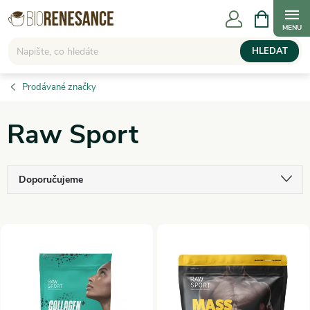
Přejít
NÁKUPNÍ
KOŠÍK
na
obsah
HLEDAT
Prodávané značky
Raw Sport
Ř
Doporučujeme
a
Nejlevnější
V
Nejdražší
z
ý
Nejprodávanější
e
p
Abecedně