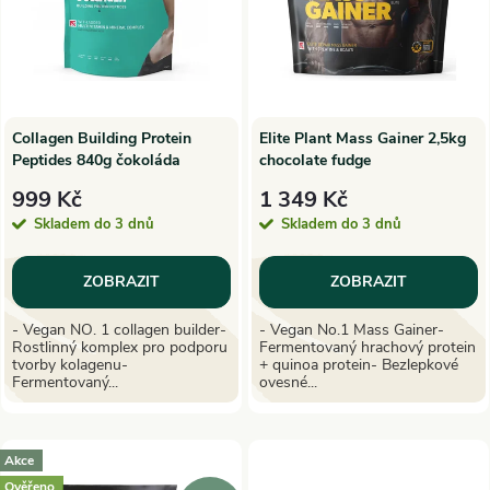
n
i
í
s
p
p
Collagen Building Protein
Elite Plant Mass Gainer 2,5kg
Peptides 840g čokoláda
chocolate fudge
r
vanilka
r
999 Kč
1 349 Kč
o
Skladem do 3 dnů
Skladem do 3 dnů
o
d
ZOBRAZIT
ZOBRAZIT
d
u
- Vegan NO. 1 collagen builder-
- Vegan No.1 Mass Gainer-
Rostlinný komplex pro podporu
Fermentovaný hrachový protein
u
tvorby kolagenu-
+ quinoa protein- Bezlepkové
k
Fermentovaný...
ovesné...
k
t
t
Akce
Ověřeno