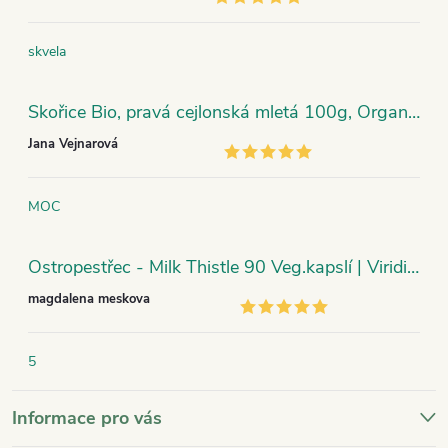
skvela
Skořice Bio, pravá cejlonská mletá 100g, Organic India
Jana Vejnarová
MOC
Ostropestřec - Milk Thistle 90 Veg.kapslí | Viridian
magdalena meskova
5
Informace pro vás