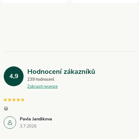
O
v
l
á
Hodnocení zákazníků
d
4,9
239 hodnocení
a
Zobrazit recenze
c
í
😃
Pavla Jandikova
p
3.7.2026
r