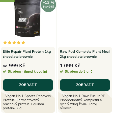
ů
–13 %
ů
1 149 Kč
Elite Repair Plant Protein 1kg
Raw Fuel Complete Plant Meal
chocolate brownie
2kg chocolate brownie
999 Kč
1 099 Kč
od
Skladem - ihned k dodání
Skladem do 3 dnů
ZOBRAZIT
ZOBRAZIT
- Vegan No.1 Sports Recovery
- Vegan No.1 Raw Fuel MRP-
Protein- Fermentovaný
Plnohodnotný, kompletní a
hrachový protein + quinoa
rychlý zdroj živin- Zdroj
protein- 7 g...
bílkovin:...