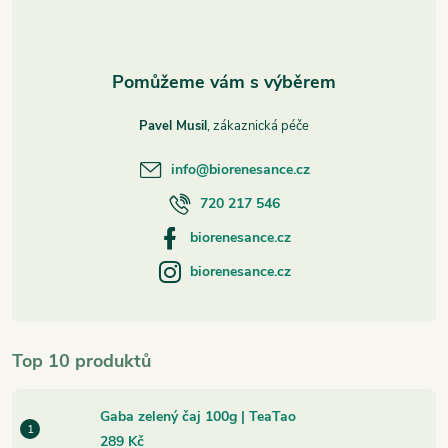
í
Pavel Musil
info
@
biorenesance.cz
720 217 546
biorenesance.cz
biorenesance.cz
Top 10 produktů
Gaba zelený čaj 100g | TeaTao
289 Kč