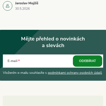
Jaroslav Mojžíš
30.5.2026
Mějte přehled o novinkách
a slevách
Z
á
E-mail
ODEBÍRAT
p
Vložením e-mailu souhlasíte s
podmínkami ochrany osobních údajů
a
t