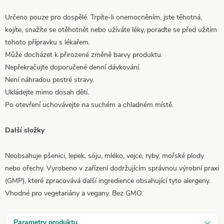
Určeno pouze pro dospělé. Trpíte-li onemocněním, jste těhotná,
kojíte, snažíte se otěhotnět nebo užíváte léky, poraďte se před užitím
tohoto přípravku s lékařem.
Může docházet k přirozené změně barvy produktu.
Nepřekračujte doporučené denní dávkování.
Není náhradou pestré stravy.
Ukládejte mimo dosah dětí.
Po otevření uchovávejte na suchém a chladném místě.
Další složky
Neobsahuje pšenici, lepek, sóju, mléko, vejce, ryby, mořské plody
nebo ořechy. Vyrobeno v zařízení dodržujícím správnou výrobní praxi
(GMP), které zpracovává další ingredience obsahující tyto alergeny.
Vhodné pro vegetariány a vegany. Bez GMO.
Parametry produktu