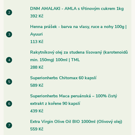
DNM AMALAKI - AMLA s třtinovým cukrem 1kg
392 Kč
Henna prášek - barva na vlasy, ruce a nohy 100g |
Ayuuri
113 Kč
Rakytníkový olej za studena lísovaný (karotenoidů
min. 150mg) 100ml | TML
288 Kč
Superionherbs Chitomax 60 kapslí
589 Kč
Superionherbs Maca peruánská – 100% čistý
extrakt z kořene 90 kapslí
439 Kč
Extra Virgin Olive Oil BIO 1000ml (Olivový olej)
559 Kč