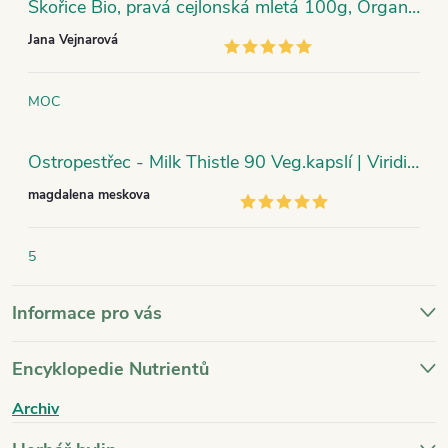
Skořice Bio, pravá cejlonská mletá 100g, Organic India
Jana Vejnarová
MOC
Ostropestřec - Milk Thistle 90 Veg.kapslí | Viridian
magdalena meskova
5
Informace pro vás
Encyklopedie Nutrientů
Archiv