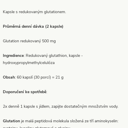
Kapsle s redukovaným glutationem.
Průměrná denní dávka
(2 kapsle)
Glutation redukovaný
500 mg
Ingredience
:
Redukovaný glutathion, kapsle -
hydroxypropylmethylcelulóza
Obsah
:
60 kapslí (30 porcí) = 21 g
Doporučení ke spotřebě
:
2x denně 1 kapsle s jídlem, zapijte dostatečným množstvím vody.
Glutation
je malá peptidová molekula složená ze tří aminokyselin: