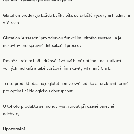
cysteinu, kyseliny glutamové a glycinu.
Glutation produkuje každá buňka těla, se zvláště vysokými hladinami
v játrech.
Glutation je zásadní pro zdravou funkci imunitního systému a je
nezbytný pro správné detoxikační procesy.
Rovněž hraje roli při udržování zdraví buněk přímou neutralizací
volných radikálů
a také udržováním aktivity vitamínů C a E.
Tento produkt obsahuje glutathion ve své redukované aktivní formě
pro optimální biologickou dostupnost.
U tohoto produktu se mohou vyskytnout přirozené barevné
odchylky.
Upozornění