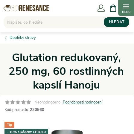
Přejít
NÁKUPNÍ
KOŠÍK
na
obsah
HLEDAT
Doplňky stravy
Glutation redukovaný,
250 mg, 60 rostlinných
kapslí Hanoju
Neohodnoceno
Podrobnosti hodnocení
Kód produktu:
230560
Tip
- 10% s kódem: LETO10