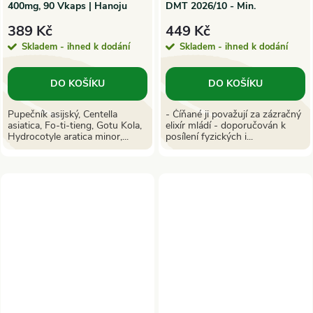
400mg, 90 Vkaps | Hanoju
DMT 2026/10 - Min.
trvanlivost
389 Kč
449 Kč
Skladem - ihned k dodání
Skladem - ihned k dodání
DO KOŠÍKU
DO KOŠÍKU
Pupečník asijský, Centella
- Číňané ji považují za zázračný
asiatica, Fo-ti-tieng, Gotu Kola,
elixír mládí - doporučován k
Hydrocotyle aratica minor,...
posílení fyzických i...