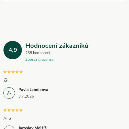
y
v
ý
p
Hodnocení zákazníků
i
4,9
239 hodnocení
Zobrazit recenze
s
u
😃
Pavla Jandikova
3.7.2026
Ano
Jaroslav Mojžíš