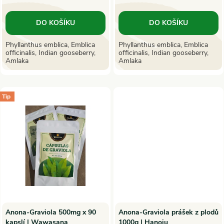
o
o
d
DO KOŠÍKU
DO KOŠÍKU
d
u
Phyllanthus emblica, Emblica
Phyllanthus emblica, Emblica
officinalis, Indian gooseberry,
officinalis, Indian gooseberry,
u
Amlaka
Amlaka
k
k
t
Tip
t
ů
ů
Anona-Graviola 500mg x 90
Anona-Graviola prášek z plodů
kapslí | Wawasana
1000g | Hanoju