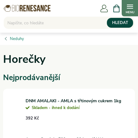
Přejít
NÁKUPNÍ
KOŠÍK
na
obsah
HLEDAT
Neduhy
Horečky
Nejprodávanější
DNM AMALAKI - AMLA s třtinovým cukrem 1kg
Skladem - ihned k dodání
392 Kč