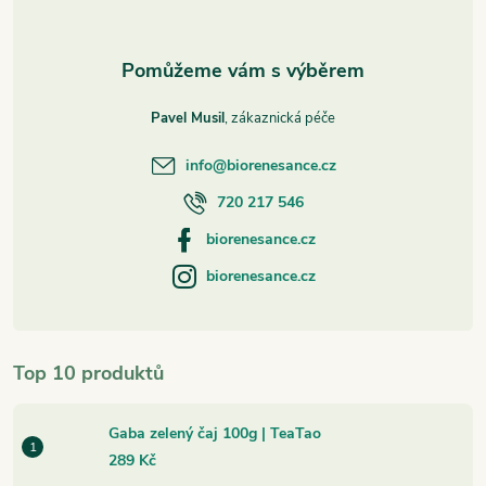
Pavel Musil
info
@
biorenesance.cz
720 217 546
biorenesance.cz
biorenesance.cz
Top 10 produktů
Gaba zelený čaj 100g | TeaTao
289 Kč