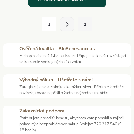
v
l
S
1
2
t
á
r
d
á
Ověřená kvalita - BioRenesance.cz
a
n
E-shop s více než 14letou tradicí. Připojte se k naší rozrůstající
k
se komunitě spokojených zákazníků.
c
o
í
v
Výhodný nákup - Ušetřete s námi
á
Zaregistrujte se a získejte okamžitou slevu. Přihlaste k odběru
p
novinek, abyste nepřišli o žádnou výhodnou nabídku.
n
r
í
Zákaznická podpora
v
Potřebujete poradit? Jsme tu, abychom vám pomohli a zajistili
pohodlný a bezproblémový nákup. Volejte: 720 217 546 (9-
k
18 hodin).