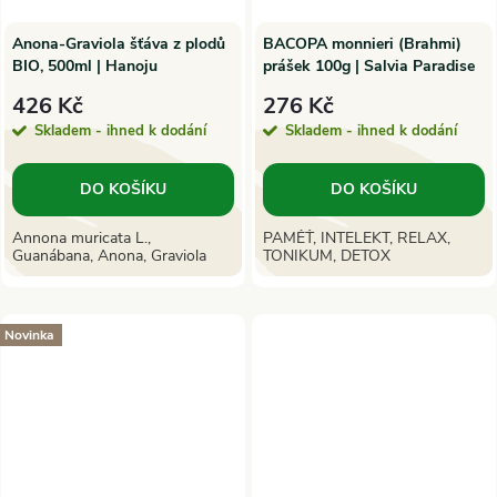
Anona-Graviola šťáva z plodů
BACOPA monnieri (Brahmi)
BIO, 500ml | Hanoju
prášek 100g | Salvia Paradise
426 Kč
276 Kč
Skladem - ihned k dodání
Skladem - ihned k dodání
DO KOŠÍKU
DO KOŠÍKU
Annona muricata L.,
PAMĚŤ, INTELEKT, RELAX,
Guanábana, Anona, Graviola
TONIKUM, DETOX
Novinka