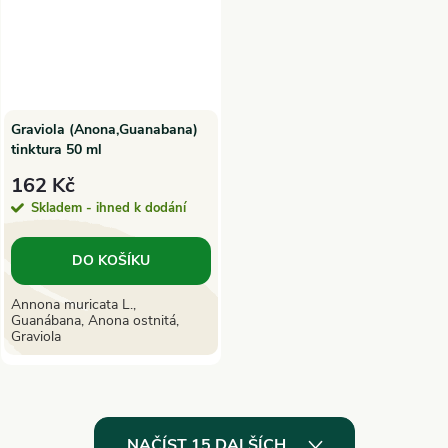
Graviola (Anona,Guanabana)
tinktura 50 ml
162 Kč
Skladem - ihned k dodání
DO KOŠÍKU
Annona muricata L.,
Guanábana, Anona ostnitá,
Graviola
O
NAČÍST 15 DALŠÍCH