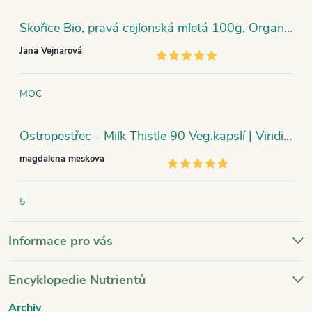
Skořice Bio, pravá cejlonská mletá 100g, Organic India
Jana Vejnarová
MOC
Ostropestřec - Milk Thistle 90 Veg.kapslí | Viridian
magdalena meskova
5
Informace pro vás
Encyklopedie Nutrientů
Archiv