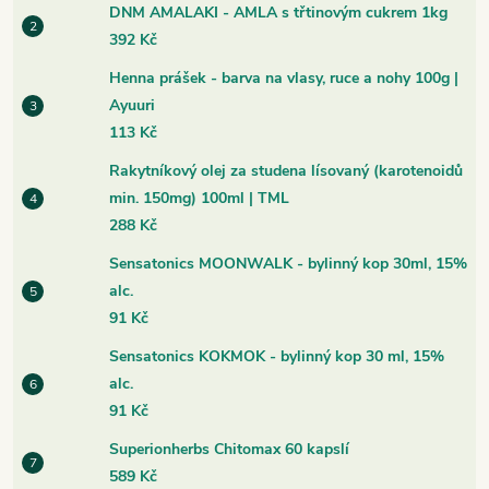
DNM AMALAKI - AMLA s třtinovým cukrem 1kg
392 Kč
Henna prášek - barva na vlasy, ruce a nohy 100g |
Ayuuri
113 Kč
Rakytníkový olej za studena lísovaný (karotenoidů
min. 150mg) 100ml | TML
288 Kč
Sensatonics MOONWALK - bylinný kop 30ml, 15%
alc.
91 Kč
Sensatonics KOKMOK - bylinný kop 30 ml, 15%
alc.
91 Kč
Superionherbs Chitomax 60 kapslí
589 Kč