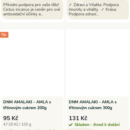
Přírodní podpora pro vaše tělo!
✓ Zdraví a Vitalita: Podpora
Cistus incanus je ceněn pro své
imunity a vitality. ✓ Krása:
antioxidační účinky a...
Podpora zdraví...
Tip
DNM AMALAKI - AMLA s
DNM AMALAKI - AMLA s
třtinovým cukrem 200g
třtinovým cukrem 300g
95 Kč
131 Kč
Měrná
47,50 Kč / 100 g
Skladem - ihned k dodání