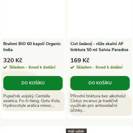
Brahmi BIO 60 kapslí Organic
Cist šedavý - růže skalní AF
India
tinktura 50 ml Salvia Paradise
320 Kč
169 Kč
Skladem - ihned k dodání
Skladem - ihned k dodání
DO KOŠÍKU
DO KOŠÍKU
Pupečník asijský, Centella
Přírodní tinktura bez alkoholu!
asiatica, Fo-ti-tieng, Gotu Kola,
Cistus incanus je tradičně
Hydrocotyle aratica minor,...
využíván pro antioxidační
účinky...
Náš výběr