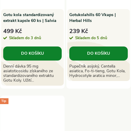
Gotu kola standardizovaný
Gotukolahills 60 Vkaps |
extrakt kapsle 60 ks | Salvia
Herbal Hills
Paradise
499 Kč
239 Kč
Skladem do 3 dnů
Skladem do 5 dnů
DO KOŠÍKU
DO KOŠÍKU
Denní dávka 95 mg
Pupečník asijský, Centella
asiatoticosidu získaného ze
asiatica, Fo-ti-tieng, Gotu Kola,
standardizovaného extraktu
Hydrocotyle aratica minor,...
Gotu Koly. Užití...
Tip