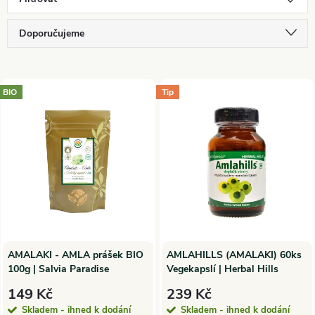
Ř
Doporučujeme
a
Nejlevnější
V
Nejdražší
BIO
Tip
z
ý
Nejprodávanější
e
p
Abecedně
n
i
í
s
p
p
AMALAKI - AMLA prášek BIO
AMLAHILLS (AMALAKI) 60ks
100g | Salvia Paradise
Vegekapslí | Herbal Hills
r
r
149 Kč
239 Kč
Skladem - ihned k dodání
Skladem - ihned k dodání