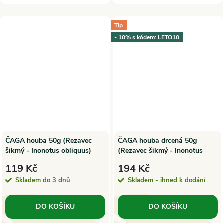
Tip
- 10% s kódem: LETO10
ČAGA houba 50g (Rezavec
ČAGA houba drcená 50g
šikmý - Inonotus obliquus)
(Rezavec šikmý - Inonotus
obliquus)
119 Kč
194 Kč
Skladem do 3 dnů
Skladem - ihned k dodání
DO KOŠÍKU
DO KOŠÍKU