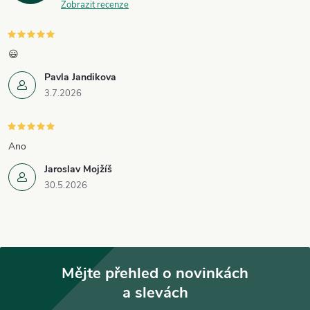
Zobrazit recenze
s
u
😃
Pavla Jandikova
3.7.2026
Ano
Jaroslav Mojžíš
30.5.2026
Mějte přehled o novinkách
a slevách
Z