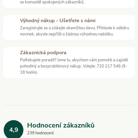
k
se komunitě spokojených zákazníků.
c
o
í
v
Výhodný nákup - Ušetřete s námi
á
Zaregistrujte se a získejte okamžitou slevu. Přihlaste k odběru
p
novinek, abyste nepřišli o žádnou výhodnou nabídku.
n
r
í
Zákaznická podpora
v
Potřebujete poradit? Jsme tu, abychom vám pomohli a zajistili
pohodlný a bezproblémový nákup. Volejte: 720 217 546 (9-
k
18 hodin).
y
v
ý
p
Hodnocení zákazníků
i
4,9
239 hodnocení