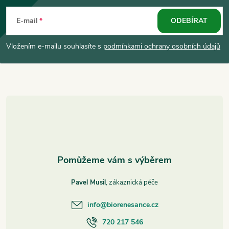
á
E-mail
ODEBÍRAT
p
Vložením e-mailu souhlasíte s
podmínkami ochrany osobních údajů
a
t
í
Pavel Musil
info
@
biorenesance.cz
720 217 546