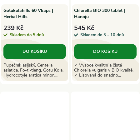
Gotukolahills 60 Vkaps |
Chlorella BIO 300 tablet |
Herbal Hills
Hanoju
239 Kč
545 Kč
Skladem do 5 dnů
Skladem do 5 - 10 dnů
DO KOŠÍKU
DO KOŠÍKU
Pupečník asijský, Centella
✓ Vysoce kvalitní a čistá
asiatica, Fo-ti-tieng, Gotu Kola,
Chlorella vulgaris v BIO kvalitě.
Hydrocotyle aratica minor,...
✓ Lisovaná do snadno...