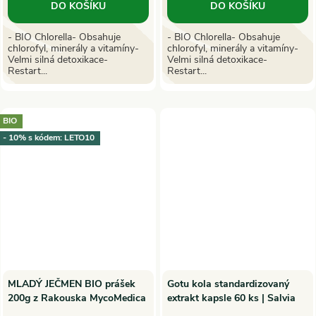
DO KOŠÍKU
DO KOŠÍKU
- BIO Chlorella- Obsahuje
- BIO Chlorella- Obsahuje
chlorofyl, minerály a vitamíny-
chlorofyl, minerály a vitamíny-
Velmi silná detoxikace-
Velmi silná detoxikace-
Restart...
Restart...
BIO
- 10% s kódem: LETO10
MLADÝ JEČMEN BIO prášek
Gotu kola standardizovaný
200g z Rakouska MycoMedica
extrakt kapsle 60 ks | Salvia
Paradise