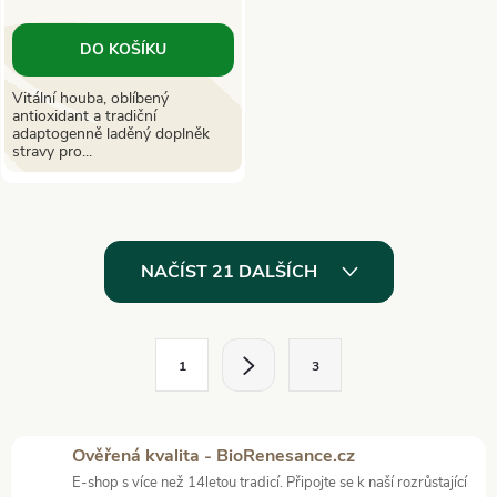
DO KOŠÍKU
Vitální houba, oblíbený
antioxidant a tradiční
adaptogenně laděný doplněk
stravy pro...
O
NAČÍST 21 DALŠÍCH
v
l
S
1
3
t
á
r
d
á
Ověřená kvalita - BioRenesance.cz
a
n
E-shop s více než 14letou tradicí. Připojte se k naší rozrůstající