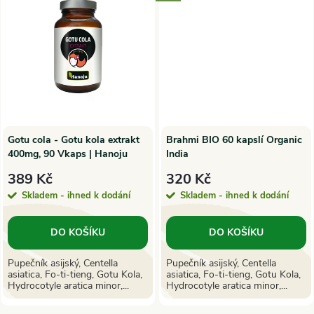
t
ů
ů
Gotu cola - Gotu kola extrakt
Brahmi BIO 60 kapslí Organic
400mg, 90 Vkaps | Hanoju
India
389 Kč
320 Kč
Skladem - ihned k dodání
Skladem - ihned k dodání
DO KOŠÍKU
DO KOŠÍKU
Pupečník asijský, Centella
Pupečník asijský, Centella
asiatica, Fo-ti-tieng, Gotu Kola,
asiatica, Fo-ti-tieng, Gotu Kola,
Hydrocotyle aratica minor,...
Hydrocotyle aratica minor,...