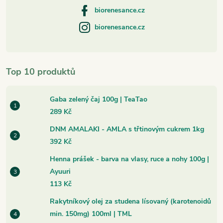
biorenesance.cz
biorenesance.cz
Top 10 produktů
Gaba zelený čaj 100g | TeaTao
289 Kč
DNM AMALAKI - AMLA s třtinovým cukrem 1kg
392 Kč
Henna prášek - barva na vlasy, ruce a nohy 100g |
Ayuuri
113 Kč
Rakytníkový olej za studena lísovaný (karotenoidů
min. 150mg) 100ml | TML