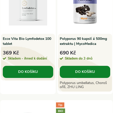
p
n
i
í
s
p
p
Ecce Vita Bio Lymfodetox 100
Polyporus 90 kapslí á 500mg
tablet
extraktu | MycoMedica
r
r
369 Kč
690 Kč
o
Skladem - ihned k dodání
Skladem do 3 dnů
o
d
DO KOŠÍKU
DO KOŠÍKU
d
u
Polyporus umbellatus, Choroš
oříš, ZHU LING
u
k
k
Tip
t
BIO