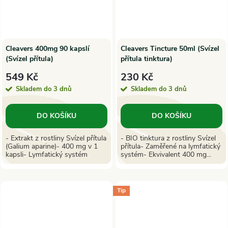
Cleavers 400mg 90 kapslí
Cleavers Tincture 50ml (Svízel
(Svízel přítula)
přítula tinktura)
549 Kč
230 Kč
Skladem do 3 dnů
Skladem do 3 dnů
DO KOŠÍKU
DO KOŠÍKU
- Extrakt z rostliny Svízel přítula
- BIO tinktura z rostliny Svízel
(Galium aparine)- 400 mg v 1
přítula- Zaměřené na lymfatický
kapsli- Lymfatický systém
systém- Ekvivalent 400 mg...
Tip