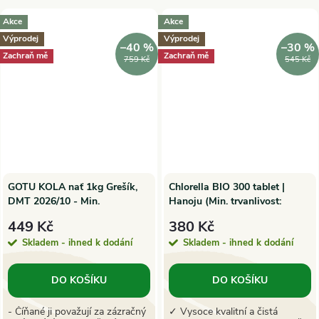
Akce
Akce
Výprodej
Výprodej
–40 %
–30 %
Zachraň mě
Zachraň mě
759 Kč
545 Kč
GOTU KOLA nať 1kg Grešík,
Chlorella BIO 300 tablet |
DMT 2026/10 - Min.
Hanoju (Min. trvanlivost:
trvanlivost
2026/02)
449 Kč
380 Kč
Skladem - ihned k dodání
Skladem - ihned k dodání
DO KOŠÍKU
DO KOŠÍKU
- Číňané ji považují za zázračný
✓ Vysoce kvalitní a čistá