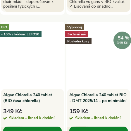
elixír mládí - doporučován k
Chlorella vulgaris v BIO kvalitě.
posílení fyzických i...
✓ Lisovaná do snadno...
BIO
Výprodej
- 10% s kódem: LETO10
Zachraň mě
–54 %
Poslední kusy
349 Kč
Algae Chlorella 240 tablet
Algae Chlorella 240 tablet BIO
(BIO řasa chlorella)
- DMT 2025/11 - po minimální
trvanlivosti
349 Kč
159 Kč
Skladem - ihned k dodání
Skladem - ihned k dodání