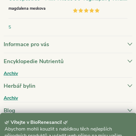
magdalena meskova
5
Informace pro vás
Encyklopedie Nutrientů
Archiv
Herbář bylin
Archiv
Blog
🌿
Vítejte v BioRenesanci!
🌿
Archiv
Abychom mohli kouzlit s nabídkou těch nejlepších
přírodních produktů a vyladit web přímo na míru vašim