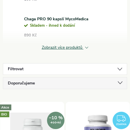
Chaga PRO 90 kapslí MycoMedica
Skladem - ihned k dodání
890 Kč
Zobrazit více produktů
Filtrovat
Ř
Doporučujeme
a
Nejlevnější
V
Nejdražší
Akce
z
BIO
ý
–10 %
Nejprodávanější
e
410 Kč
ZDARMA
Abecedně