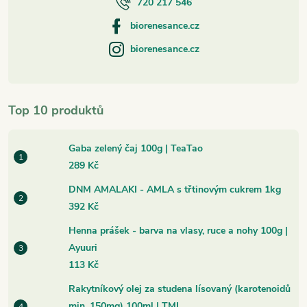
720 217 546
biorenesance.cz
biorenesance.cz
Top 10 produktů
Gaba zelený čaj 100g | TeaTao
289 Kč
DNM AMALAKI - AMLA s třtinovým cukrem 1kg
392 Kč
Henna prášek - barva na vlasy, ruce a nohy 100g |
Ayuuri
113 Kč
Rakytníkový olej za studena lísovaný (karotenoidů
min. 150mg) 100ml | TML