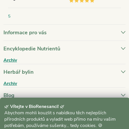
5
Informace pro vás
Encyklopedie Nutrientů
Archiv
Herbář bylin
Archiv
Blog
🌿
Vítejte v BioRenesanci!
🌿
Archiv
Abychom mohli kouzlit s nabídkou těch nejlepších
přírodních produktů a vyladit web přímo na míru vašim
potřebám, používáme sušenky… tedy cookies. 🍪