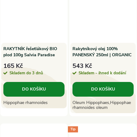
RAKYTNÍK řešetlákový BIO
Rakytníkový olej 100%
plod 100g Salvia Paradise
PANENSKÝ 250ml | ORGANIC
OILS
165 Kč
543 Kč
Skladem do 3 dnů
Skladem - ihned k dodání
DO KOŠÍKU
DO KOŠÍKU
Hippophae rhamnoides
Oleum Hippophaes,Hippophae
rhamnoides oleum
Tip