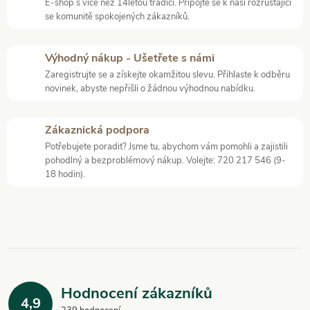
a
E-shop s více než 14letou tradicí. Připojte se k naší rozrůstající
k
se komunitě spokojených zákazníků.
c
o
í
v
Výhodný nákup - Ušetřete s námi
á
Zaregistrujte se a získejte okamžitou slevu. Přihlaste k odběru
p
novinek, abyste nepřišli o žádnou výhodnou nabídku.
n
r
í
Zákaznická podpora
v
Potřebujete poradit? Jsme tu, abychom vám pomohli a zajistili
pohodlný a bezproblémový nákup. Volejte: 720 217 546 (9-
k
18 hodin).
y
v
ý
p
Hodnocení zákazníků
i
4,9