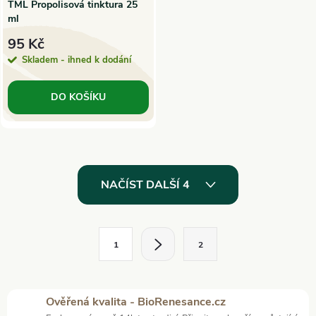
TML Propolisová tinktura 25
ml
95 Kč
Skladem - ihned k dodání
DO KOŠÍKU
O
NAČÍST DALŠÍ 4
v
l
S
1
2
t
á
r
d
á
Ověřená kvalita - BioRenesance.cz
n