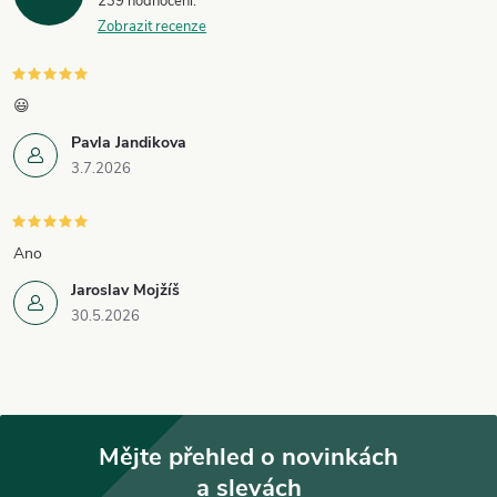
239 hodnocení
Zobrazit recenze
s
u
😃
Pavla Jandikova
3.7.2026
Ano
Jaroslav Mojžíš
30.5.2026
Mějte přehled o novinkách
a slevách