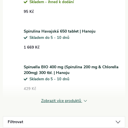
Skladem - ihned k dodání
vyrážky promění v puchýřky naplněné infekční tekutinou, která
95 Kč
později ztmavne a vytvoří krusty. Ty nakonec odpadnou, a kůže pod
nimi se hojí.
Spirulina Havajská 650 tablet | Hanoju
Pásový opar je onemocnění, které vyžaduje léčbu a odbornou péči.
Skladem do 5 - 10 dnů
Pokud máte podezření na pásový opar, obraťte se na svého lékaře,
který vám může doporučit vhodnou terapii a léky k rychlejšímu
1 669 Kč
zlepšení.
Spiruella BIO 400 mg (Spirulina 200 mg & Chlorella
Mezi nejznámější bylinné pomocníky s antivirotickým působením
200mg) 300 tbl. | Hanoju
patří:
BEZINKA
,
ECHINACEA
,
MĚSÍČEK
,
LÉKOŘICE
,
Skladem do 5 - 10 dnů
LICHOŘEŘIŠNICE
, česnek, zázvor, cibule,..
429 Kč
K exotičtějším bylinným antivirotikům patří
např.
ASTRAGALUS
,
Zobrazit více produktů
CAMU CAMU
,
VILCACORA
,
DRAČÍ KREV
,
ČERNUCHA
,
REISHI
,
ELEUTEROKOK
,..
Filtrovat