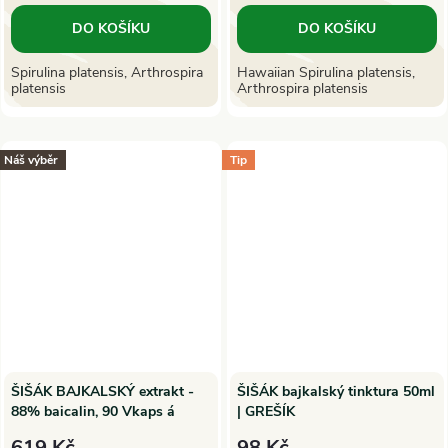
DO KOŠÍKU
DO KOŠÍKU
Spirulina platensis, Arthrospira
Hawaiian Spirulina platensis,
platensis
Arthrospira platensis
Náš výběr
Tip
ŠIŠÁK BAJKALSKÝ extrakt -
ŠIŠÁK bajkalský tinktura 50ml
88% baicalin, 90 Vkaps á
| GREŠÍK
300mg, Hanoju
619 Kč
98 Kč