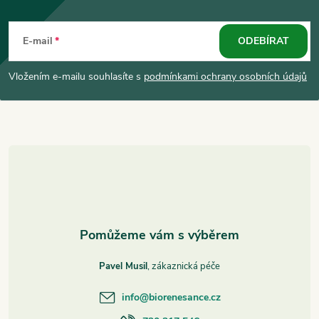
Z
á
E-mail
ODEBÍRAT
p
Vložením e-mailu souhlasíte s
podmínkami ochrany osobních údajů
a
t
í
Pavel Musil
info
@
biorenesance.cz