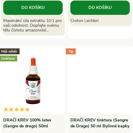
o
d
DO KOŠÍKU
DO KOŠÍKU
d
u
Maximální síla extraktu 10:1 pro
Croton Lechleri
vaši odolnost. Dopřejte svému
u
tělu čistotu amazonské...
k
k
t
Náš výběr
Tip
t
Ověřeno
ů
ů
DRAČÍ KREV 100% latex
DRAČÍ KREV tinktura (Sangre
(Sangre de drago) 50ml
de Drago) 50 ml Bylinné kapky