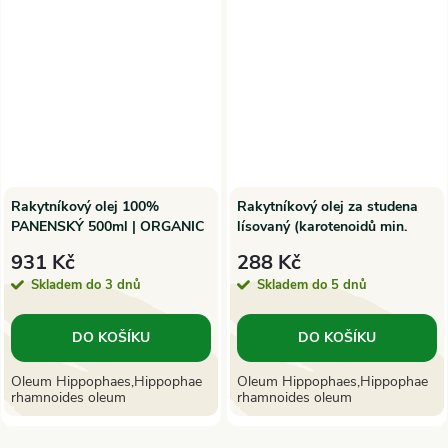
Rakytníkový olej 100%
Rakytníkový olej za studena
PANENSKÝ 500ml | ORGANIC
lísovaný (karotenoidů min.
OILS
150mg) 100ml | TML
931 Kč
288 Kč
Skladem do 3 dnů
Skladem do 5 dnů
DO KOŠÍKU
DO KOŠÍKU
Oleum Hippophaes,Hippophae
Oleum Hippophaes,Hippophae
rhamnoides oleum
rhamnoides oleum