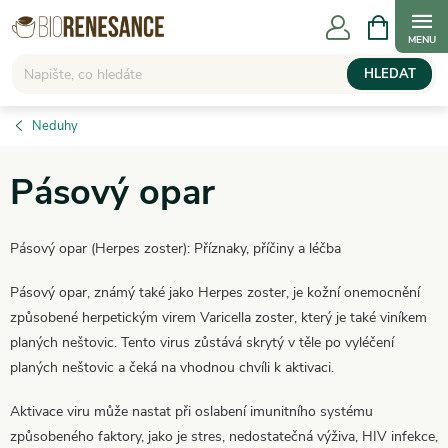
Přejít
NÁKUPNÍ
KOŠÍK
na
obsah
HLEDAT
Neduhy
Pásový opar
Pásový opar (Herpes zoster): Příznaky, příčiny a léčba
Pásový opar, známý také jako Herpes zoster, je kožní onemocnění
způsobené herpetickým virem Varicella zoster, který je také viníkem
planých neštovic. Tento virus zůstává skrytý v těle po vyléčení
planých neštovic a čeká na vhodnou chvíli k aktivaci.
Aktivace viru může nastat při oslabení imunitního systému
způsobeného faktory, jako je stres, nedostatečná výživa, HIV infekce,