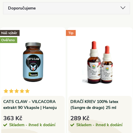
Ř
Doporučujeme
a
Nejlevnější
V
Nejdražší
Náš výběr
Tip
z
Ověřeno
ý
Nejprodávanější
e
p
Abecedně
n
i
í
s
p
p
CATS CLAW - VILCACORA
DRAČÍ KREV 100% latex
extrakt 90 Vkapsle | Hanoju
(Sangre de drago) 25 ml
r
r
363 Kč
289 Kč
o
Skladem - ihned k dodání
Skladem - ihned k dodání