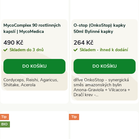
MycoComplex 90 rostlinných
O-stop (OnkoStop) kapky
kapslí | MycoMedica
50ml Bylinné kapky
490 Kč
264 Kč
Skladem do 3 dnů
Skladem - ihned k dodání
DO KOŠÍKU
DO KOŠÍKU
Cordyceps, Reishi, Agaricus,
dříve OnkoStop - synergická
Shiitake, Acerola
směs amazonských bylin
Anona-Graviola + Vilcacora +
Dračí krev -...
Tip
Tip
BIO