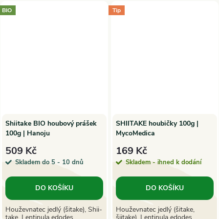
BIO
Tip
Shiitake BIO houbový prášek
SHIITAKE houbičky 100g |
100g | Hanoju
MycoMedica
509 Kč
169 Kč
Skladem do 5 - 10 dnů
Skladem - ihned k dodání
DO KOŠÍKU
DO KOŠÍKU
Houževnatec jedlý (šitake), Shii-
Houževnatec jedlý (šitake,
take, Lentinula edodes
šiitake), Lentinula edodes