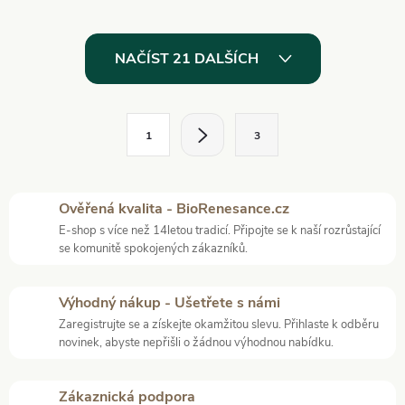
O
NAČÍST 21 DALŠÍCH
v
l
S
1
3
t
á
r
d
á
Ověřená kvalita - BioRenesance.cz
a
n
E-shop s více než 14letou tradicí. Připojte se k naší rozrůstající
k
se komunitě spokojených zákazníků.
c
o
í
v
Výhodný nákup - Ušetřete s námi
á
Zaregistrujte se a získejte okamžitou slevu. Přihlaste k odběru
p
novinek, abyste nepřišli o žádnou výhodnou nabídku.
n
r
í
Zákaznická podpora