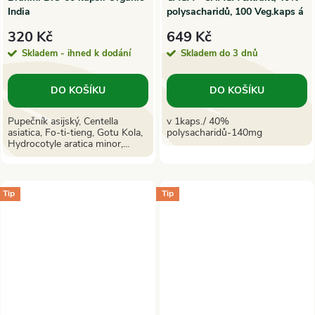
India
polysacharidů, 100 Veg.kaps á
350mg | Salvia Paradise
320 Kč
649 Kč
Skladem - ihned k dodání
Skladem do 3 dnů
DO KOŠÍKU
DO KOŠÍKU
Pupečník asijský, Centella
v 1kaps./ 40%
asiatica, Fo-ti-tieng, Gotu Kola,
polysacharidů-140mg
Hydrocotyle aratica minor,...
Tip
Tip