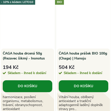
- 10% s kódem: LETO10
BIO
ČAGA houba drcená 50g
ČAGA houba prášek BIO 100g
(Rezavec šikmý - Inonotus
(Chaga) | Hanoju
obliquus)
194 Kč
504 Kč
Skladem - ihned k dodání
Skladem - ihned k dodání
DO KOŠÍKU
DO KOŠÍKU
harmonizace, posílení
Vitální houba, oblíbený
organismu, metabolismus,
antioxidant a tradiční
trávení, obranyschopnost,
adaptogenně laděný doplněk
antioxidant
stravy pro...