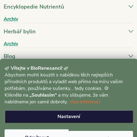
Encyklopedie Nutrientů
Archiv
Herbář bylin
Archiv
Blog
🌿
Vítejte v BioRenesanci!
🌿
Archiv
Abychom mohli kouzlit s nabídkou těch nejlepších
přírodních produktů a vyladit web přímo na míru vašim
potřebám, používáme sušenky… tedy cookies. 🍪
Klikněte na
„Souhlasím“
a my slibujeme, že vám
nabídneme jen samé dobroty.
Více informací
Copyright 2026
BioRenesance.cz
. Všechna práva vyhrazena.
Upravit
Nastavení
nastavení cookies
Vytvořil Shoptet