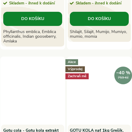
Skladem - ihned k dodání
Skladem - ihned k dodání
DO KOŠÍKU
DO KOŠÍKU
Phyllanthus emblica, Emblica
Shilajit, Silajit, Mumijo, Mumiyo,
officinalis, Indian gooseberry,
mumio, momia
Amlaka
Akce
Výprodej
–40 %
Zachraň mě
759 Kč
Gotu cola - Gotu kola extrakt
GOTU KOLA nať 1kg Grešík,