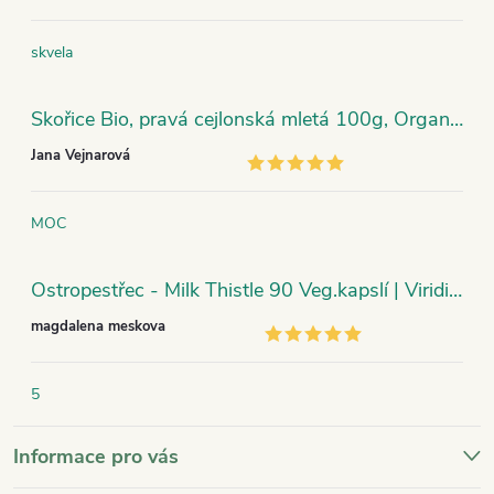
skvela
Skořice Bio, pravá cejlonská mletá 100g, Organic India
Jana Vejnarová
MOC
Ostropestřec - Milk Thistle 90 Veg.kapslí | Viridian
magdalena meskova
5
Informace pro vás