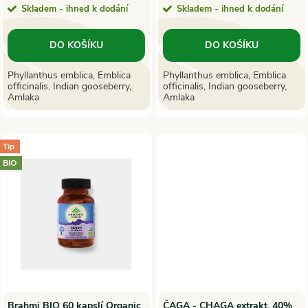
o
Skladem - ihned k dodání
Skladem - ihned k dodání
o
d
DO KOŠÍKU
DO KOŠÍKU
d
u
Phyllanthus emblica, Emblica
Phyllanthus emblica, Emblica
officinalis, Indian gooseberry,
officinalis, Indian gooseberry,
u
Amlaka
Amlaka
k
k
t
Tip
t
BIO
ů
ů
Brahmi BIO 60 kapslí Organic
ČAGA - CHAGA extrakt, 40%