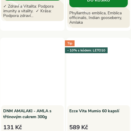
DO KOŠÍKU
✓ Zdraví a Vitalita: Podpora
imunity a vitality. ✓ Krása:
Phyllanthus emblica, Emblica
Podpora zdraví...
officinalis, Indian gooseberry,
Amlaka
Tip
- 10% s kódem: LETO10
DNM AMALAKI - AMLA s
Ecce Vita Mumio 60 kapslí
třtinovým cukrem 300g
131 Kč
589 Kč