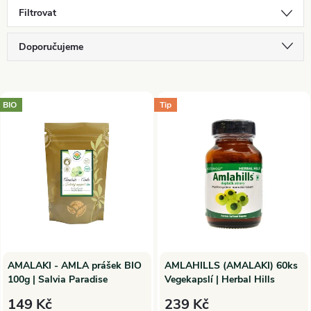
Filtrovat
Ř
Doporučujeme
a
Nejlevnější
V
Nejdražší
BIO
Tip
z
ý
Nejprodávanější
e
p
Abecedně
n
i
í
s
p
p
AMALAKI - AMLA prášek BIO
AMLAHILLS (AMALAKI) 60ks
100g | Salvia Paradise
Vegekapslí | Herbal Hills
r
r
149 Kč
239 Kč