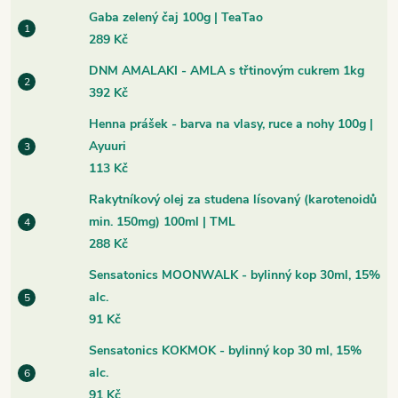
Gaba zelený čaj 100g | TeaTao
289 Kč
DNM AMALAKI - AMLA s třtinovým cukrem 1kg
392 Kč
Henna prášek - barva na vlasy, ruce a nohy 100g |
Ayuuri
113 Kč
Rakytníkový olej za studena lísovaný (karotenoidů
min. 150mg) 100ml | TML
288 Kč
Sensatonics MOONWALK - bylinný kop 30ml, 15%
alc.
91 Kč
Sensatonics KOKMOK - bylinný kop 30 ml, 15%
alc.
91 Kč