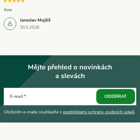
Ano
Jaroslav Mojžíš
30.5.2026
Mějte přehled o novinkách
a slevách
Z
á
E-mail
ODEBÍRAT
p
Vložením e-mailu souhlasíte s
podmínkami ochrany osobních údajů
a