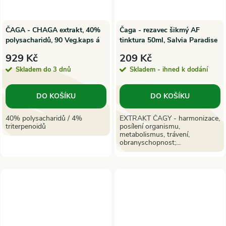
ČAGA - CHAGA extrakt, 40%
Čaga - rezavec šikmý AF
polysacharidů, 90 Veg.kaps á
tinktura 50ml, Salvia Paradise
500mg | SuperionHerbs
929 Kč
209 Kč
Skladem do 3 dnů
Skladem - ihned k dodání
DO KOŠÍKU
DO KOŠÍKU
40% polysacharidů / 4%
EXTRAKT ČAGY - harmonizace,
triterpenoidů
posílení organismu,
metabolismus, trávení,
obranyschopnost;...