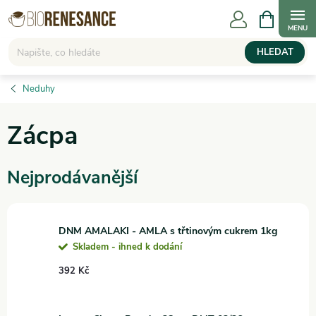
Přejít
NÁKUPNÍ
KOŠÍK
na
obsah
HLEDAT
Neduhy
Zácpa
Nejprodávanější
DNM AMALAKI - AMLA s třtinovým cukrem 1kg
Skladem - ihned k dodání
392 Kč