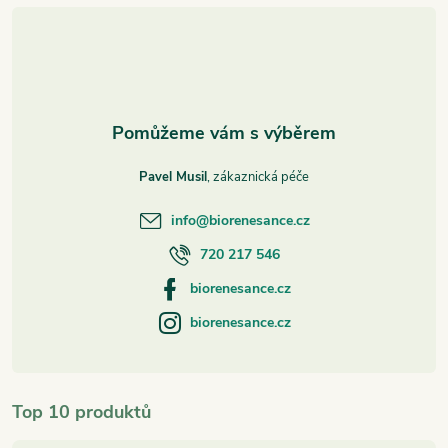
t
í
Pavel Musil
info
@
biorenesance.cz
720 217 546
biorenesance.cz
biorenesance.cz
Top 10 produktů