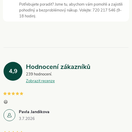
v
Potřebujete poradit? Jsme tu, abychom vám pomohli a zajistili
pohodlný a bezproblémový nákup. Volejte: 720 217 546 (9-
k
18 hodin).
y
v
ý
p
Hodnocení zákazníků
i
4,9
239 hodnocení
Zobrazit recenze
s
u
😃
Pavla Jandikova
3.7.2026