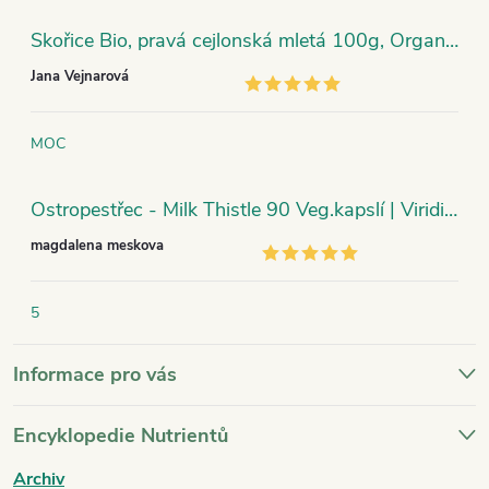
Skořice Bio, pravá cejlonská mletá 100g, Organic India
Jana Vejnarová
MOC
Ostropestřec - Milk Thistle 90 Veg.kapslí | Viridian
magdalena meskova
5
Informace pro vás
Encyklopedie Nutrientů
Archiv