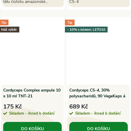
tělu čistotu amazonské...
CS-4
Tip
Tip
Náš výběr
- 10% s kódem: LETO10
Cordyceps Complex ampule 10
Cordyceps CS-4, 30%
x 10 ml TNT-21
polysacharidů, 90 VegeKaps á
500mg extraktu | MycoMedica
175 Kč
689 Kč
Skladem - ihned k dodání
Skladem - ihned k dodání
DO KOŠÍKU
DO KOŠÍKU