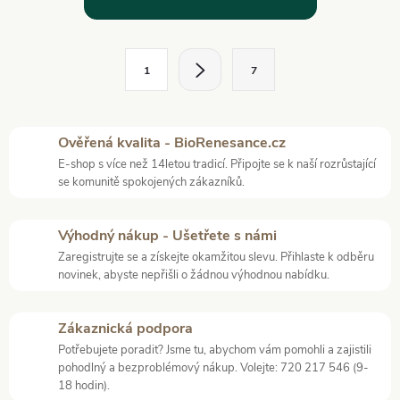
v
l
S
1
7
t
á
r
d
á
Ověřená kvalita - BioRenesance.cz
a
n
E-shop s více než 14letou tradicí. Připojte se k naší rozrůstající
k
se komunitě spokojených zákazníků.
c
o
í
v
Výhodný nákup - Ušetřete s námi
á
Zaregistrujte se a získejte okamžitou slevu. Přihlaste k odběru
p
novinek, abyste nepřišli o žádnou výhodnou nabídku.
n
r
í
Zákaznická podpora
v
Potřebujete poradit? Jsme tu, abychom vám pomohli a zajistili
pohodlný a bezproblémový nákup. Volejte: 720 217 546 (9-
k
18 hodin).