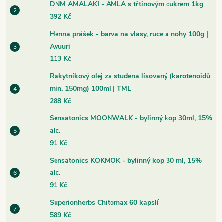
DNM AMALAKI - AMLA s třtinovým cukrem 1kg
392 Kč
Henna prášek - barva na vlasy, ruce a nohy 100g |
Ayuuri
113 Kč
Rakytníkový olej za studena lísovaný (karotenoidů
min. 150mg) 100ml | TML
288 Kč
Sensatonics MOONWALK - bylinný kop 30ml, 15%
alc.
91 Kč
Sensatonics KOKMOK - bylinný kop 30 ml, 15%
alc.
91 Kč
Superionherbs Chitomax 60 kapslí
589 Kč