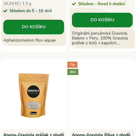
o
Měrná
26,04 Kč / 1.5 g
Skladem - ihned k dodání
o
cena:
Skladem do 5 - 10 dnů
d
DO KOŠÍKU
d
DO KOŠÍKU
u
Originální peruánská Graviola.
Baleno v Peru. 100% Graviola
u
Aphanizomenon flos-aquae
prášek z listů v kapslích....
k
k
t
Tip
t
BIO
ů
ů
Anona-Graviola prášek z plodů
Anona-Graviola šťáva z plodů