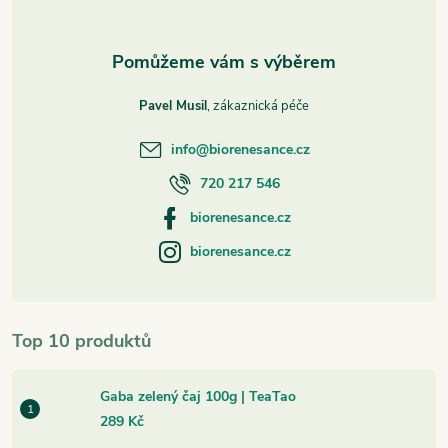
Pavel Musil
info
@
biorenesance.cz
720 217 546
biorenesance.cz
biorenesance.cz
Top 10 produktů
Gaba zelený čaj 100g | TeaTao
289 Kč