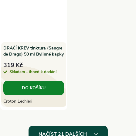
DRAČÍ KREV tinktura (Sangre
de Drago) 50 ml Bylinné kapky
319 Kč
Skladem - ihned k dodání
DO KOŠÍKU
Croton Lechleri
O
NAČÍST 21 DALŠÍCH