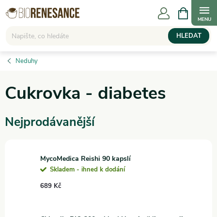
Přejít
NÁKUPNÍ
KOŠÍK
na
obsah
HLEDAT
Neduhy
Cukrovka - diabetes
Nejprodávanější
MycoMedica Reishi 90 kapslí
Skladem - ihned k dodání
689 Kč