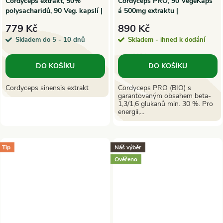
Cordyceps extrakt, 50%
Cordyceps PRO, 90 VegeKaps
polysacharidů, 90 Veg. kapslí |
á 500mg extraktu |
Hanoju
MycoMedica
779 Kč
890 Kč
Skladem do 5 - 10 dnů
Skladem - ihned k dodání
DO KOŠÍKU
DO KOŠÍKU
Cordyceps sinensis extrakt
Cordyceps PRO (BIO) s
garantovaným obsahem beta-
1,3/1,6 glukanů min. 30 %. Pro
energii,...
Tip
Náš výběr
Ověřeno