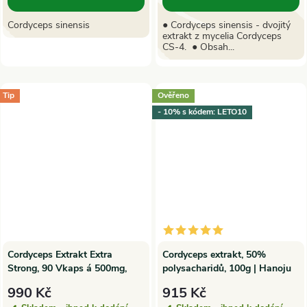
Cordyceps sinensis
● Cordyceps sinensis - dvojitý
extrakt z mycelia Cordyceps
CS-4. ● Obsah...
Tip
Ověřeno
- 10% s kódem: LETO10
Cordyceps Extrakt Extra
Cordyceps extrakt, 50%
Strong, 90 Vkaps á 500mg,
polysacharidů, 100g | Hanoju
SuperionHerbs
990 Kč
915 Kč