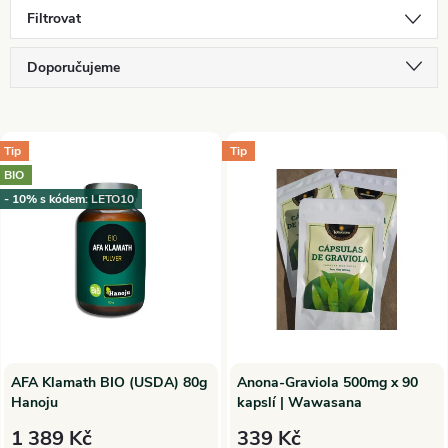
Filtrovat
Ř
Doporučujeme
a
Nejlevnější
V
Nejdražší
Tip
Tip
z
BIO
ý
Nejprodávanější
- 10% s kódem: LETO10
e
p
Abecedně
n
i
í
s
p
p
AFA Klamath BIO (USDA) 80g
Anona-Graviola 500mg x 90
Hanoju
kapslí | Wawasana
r
r
1 389 Kč
339 Kč