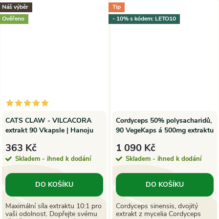
Náš výběr
Tip
Ověřeno
- 10% s kódem: LETO10
CATS CLAW - VILCACORA
Cordyceps 50% polysacharidů,
extrakt 90 Vkapsle | Hanoju
90 VegeKaps á 500mg extraktu
| MycoMedica
363 Kč
1 090 Kč
Skladem - ihned k dodání
Skladem - ihned k dodání
DO KOŠÍKU
DO KOŠÍKU
Maximální síla extraktu 10:1 pro
Cordyceps sinensis, dvojitý
vaši odolnost. Dopřejte svému
extrakt z mycelia Cordyceps