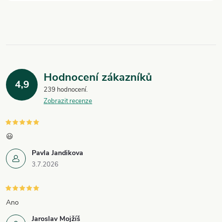
y
v
ý
p
Hodnocení zákazníků
i
4,9
239 hodnocení
Zobrazit recenze
s
u
😃
Pavla Jandikova
3.7.2026
Ano
Jaroslav Mojžíš