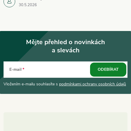
30.5.2026
Mějte přehled o novinkách
a slevách
Z
á
E-mail
ODEBÍRAT
p
Vložením e-mailu souhlasíte s
podmínkami ochrany osobních údajů
a
t
í