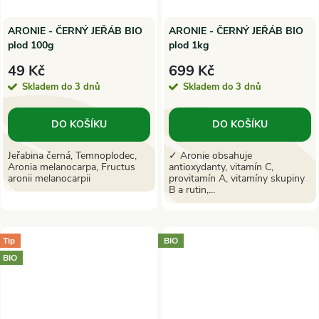
ARONIE - ČERNÝ JEŘÁB BIO
ARONIE - ČERNÝ JEŘÁB BIO
plod 100g
plod 1kg
49 Kč
699 Kč
Skladem do 3 dnů
Skladem do 3 dnů
DO KOŠÍKU
DO KOŠÍKU
Jeřabina černá, Temnoplodec,
✓ Aronie obsahuje
Aronia melanocarpa, Fructus
antioxydanty, vitamín C,
aronii melanocarpii
provitamín A, vitamíny skupiny
B a rutin,...
Tip
BIO
BIO