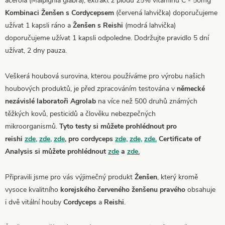
acerola (Malpighia glabra), extrakt z plodu 25% vitaminu C - 50mg
Kombinaci Ženšen s Cordycepsem
(červená lahvička) doporučujeme
užívat 1 kapsli ráno a
Ženšen s Reishi
(modrá lahvička)
doporučujeme užívat 1 kapsli odpoledne. Dodržujte pravidlo 5 dní
užívat, 2 dny pauza.
Veškerá houbová surovina, kterou používáme pro výrobu našich
houbových produktů, je před zpracováním testována v
německé
nezávislé laboratoři Agrolab
na více než 500 druhů známých
těžkých kovů, pesticidů a člověku nebezpečných
mikroorganismů.
Tyto testy si můžete prohlédnout pro
reishi
zde
,
zde
,
zde
, pro cordyceps
zde,
zde,
zde.
Certificate of
Analysis si můžete prohlédnout
zde
a
zde.
Připravili jsme pro vás výjimečný produkt
Ženšen
, který kromě
vysoce kvalitního
korejského červeného ženšenu pravého
obsahuje
i dvě vitální houby
Cordyceps
a
Reishi
.