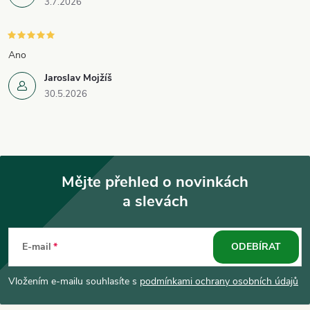
3.7.2026
Ano
Jaroslav Mojžíš
30.5.2026
Mějte přehled o novinkách
a slevách
Z
á
E-mail
ODEBÍRAT
p
Vložením e-mailu souhlasíte s
podmínkami ochrany osobních údajů