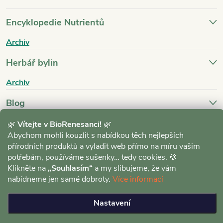
Encyklopedie Nutrientů
Archiv
Herbář bylin
Archiv
Blog
Archiv
🌿
Vítejte v BioRenesanci!
🌿
Abychom mohli kouzlit s nabídkou těch nejlepších
přírodních produktů a vyladit web přímo na míru vašim
potřebám, používáme sušenky… tedy cookies. 🍪
Klikněte na
„Souhlasím“
a my slibujeme, že vám
nabídneme jen samé dobroty.
Více informací
Copyright 2026
BioRenesance.cz
. Všechna práva vyhrazena.
Upravit
Nastavení
nastavení cookies
Vytvořil Shoptet