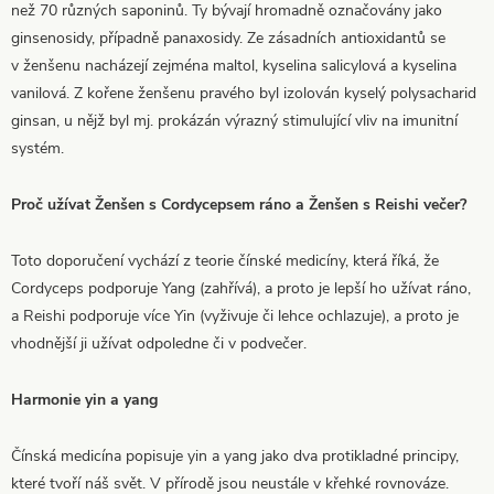
než 70 různých saponinů. Ty bývají hromadně označovány jako
ginsenosidy, případně panaxosidy. Ze zásadních antioxidantů se
v ženšenu nacházejí zejména maltol, kyselina salicylová a kyselina
vanilová. Z kořene ženšenu pravého byl izolován kyselý polysacharid
ginsan, u nějž byl mj. prokázán výrazný stimulující vliv na imunitní
systém.
Proč užívat Ženšen s Cordycepsem ráno a Ženšen s Reishi večer?
Toto doporučení vychází z teorie čínské medicíny, která říká, že
Cordyceps podporuje Yang (zahřívá), a proto je lepší ho užívat ráno,
a Reishi podporuje více Yin (vyživuje či lehce ochlazuje), a proto je
vhodnější ji užívat odpoledne či v podvečer.
Harmonie yin a yang
Čínská medicína popisuje yin a yang jako dva protikladné principy,
které tvoří náš svět. V přírodě jsou neustále v křehké rovnováze.