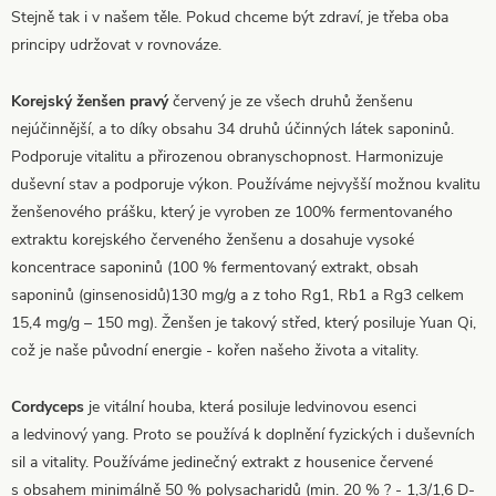
Stejně tak i v našem těle. Pokud chceme být zdraví, je třeba oba
principy udržovat v rovnováze.
Korejský ženšen pravý
červený je ze všech druhů ženšenu
nejúčinnější, a to díky obsahu 34 druhů účinných látek saponinů.
Podporuje vitalitu a přirozenou obranyschopnost. Harmonizuje
duševní stav a podporuje výkon. Používáme nejvyšší možnou kvalitu
ženšenového prášku, který je vyroben ze 100% fermentovaného
extraktu korejského červeného ženšenu a dosahuje vysoké
koncentrace saponinů (100 % fermentovaný extrakt, obsah
saponinů (ginsenosidů)130 mg/g a z toho Rg1, Rb1 a Rg3 celkem
15,4 mg/g – 150 mg). Ženšen je takový střed, který posiluje Yuan Qi,
což je naše původní energie - kořen našeho života a vitality.
Cordyceps
je vitální houba, která posiluje ledvinovou esenci
a ledvinový yang. Proto se používá k doplnění fyzických i duševních
sil a vitality. Používáme jedinečný extrakt z housenice červené
s obsahem minimálně 50 % polysacharidů (min. 20 % ? - 1,3/1,6 D-