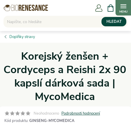
Přejít
NÁKUPNÍ
KOŠÍK
na
obsah
HLEDAT
Doplňky stravy
Korejský ženšen +
Cordyceps a Reishi 2x 90
kapslí dárková sada |
MycoMedica
Neohodnoceno
Podrobnosti hodnocení
Kód produktu:
GINSENG-MYCOMEDICA