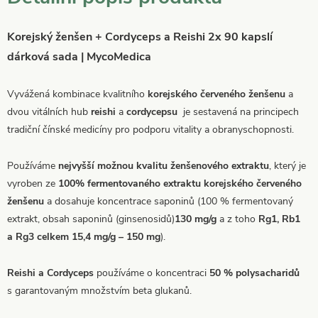
Korejský ženšen + Cordyceps a Reishi 2x 90 kapslí
dárková sada | MycoMedica
Vyvážená kombinace kvalitního
korejského červeného
ženšenu
a
dvou vitálních hub
reishi
a
cordycepsu
je sestavená na principech
tradiční čínské medicíny pro podporu vitality a obranyschopnosti.
Používáme
nejvyšší možnou kvalitu ženšenového extraktu
, který je
vyroben ze
100% fermentovaného extraktu korejského červeného
ženšenu
a dosahuje koncentrace saponinů (100 % fermentovaný
extrakt, obsah saponinů (ginsenosidů)
130 mg/g
a z toho
Rg1, Rb1
a Rg3 celkem 15,4 mg/g – 150 mg
).
Reishi a Cordyceps
používáme o koncentraci
50 % polysacharidů
s garantovaným množstvím beta glukanů.