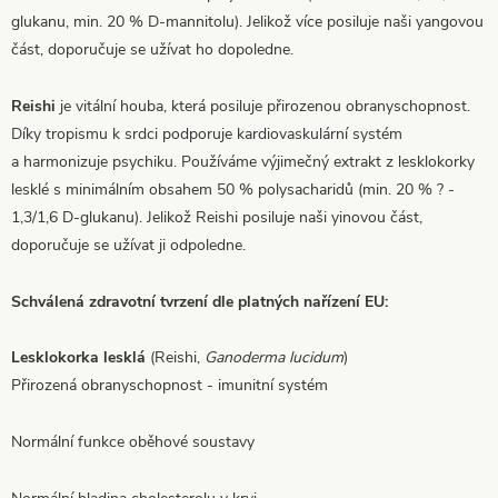
glukanu, min. 20 % D-mannitolu). Jelikož více posiluje naši yangovou
část, doporučuje se užívat ho dopoledne.
Reishi
je vitální houba, která posiluje přirozenou obranyschopnost.
Díky tropismu k srdci podporuje kardiovaskulární systém
a harmonizuje psychiku. Používáme výjimečný extrakt z lesklokorky
lesklé s minimálním obsahem 50 % polysacharidů (min. 20 % ? -
1,3/1,6 D-glukanu). Jelikož Reishi posiluje naši yinovou část,
doporučuje se užívat ji odpoledne.
Schválená zdravotní tvrzení dle platných nařízení EU:
Lesklokorka lesklá
(Reishi,
Ganoderma lucidum
)
Přirozená obranyschopnost - imunitní systém
Normální funkce oběhové soustavy