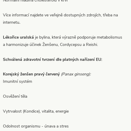
Normální hladina cholesterolu v krvi
Více informací najdete ve veřejně dostupných zdrojích, třeba na
internetu
.
Lékořice uralská
je bylina, která výrazně podporuje metabolismus
a harmonizuje účinek Ženšenu, Cordycepsu a Reishi.
Schválená zdravotní tvrzení dle platných nařízení EU:
Korejský ženšen pravý červený
(Panax ginseng):
Imunitní systém
Osvěžení těla
Vytrvalost (Kondice), vitalita, energie
Odolnost organismu - únava a stres