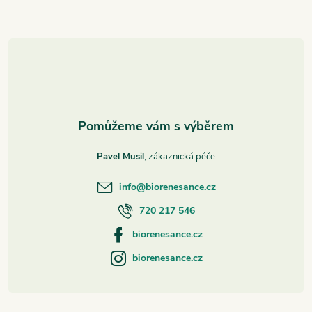
a
t
í
Pavel Musil
info
@
biorenesance.cz
720 217 546
biorenesance.cz
biorenesance.cz