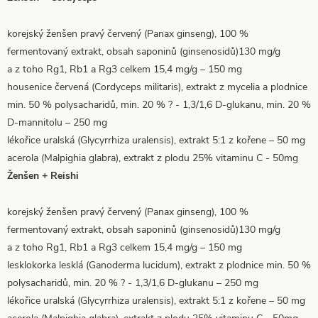
korejský ženšen pravý červený (Panax ginseng), 100 %
fermentovaný extrakt, obsah saponinů (ginsenosidů)130 mg/g
a z toho Rg1, Rb1 a Rg3 celkem 15,4 mg/g – 150 mg
housenice červená (Cordyceps militaris), extrakt z mycelia a plodnice
min. 50 % polysacharidů, min. 20 % ? - 1,3/1,6 D-glukanu, min. 20 %
D-mannitolu – 250 mg
lékořice uralská (Glycyrrhiza uralensis), extrakt 5:1 z kořene – 50 mg
acerola (Malpighia glabra), extrakt z plodu 25% vitaminu C - 50mg
Ženšen + Reishi
korejský ženšen pravý červený (Panax ginseng), 100 %
fermentovaný extrakt, obsah saponinů (ginsenosidů)130 mg/g
a z toho Rg1, Rb1 a Rg3 celkem 15,4 mg/g – 150 mg
lesklokorka lesklá (Ganoderma lucidum), extrakt z plodnice min. 50 %
polysacharidů, min. 20 % ? - 1,3/1,6 D-glukanu – 250 mg
lékořice uralská (Glycyrrhiza uralensis), extrakt 5:1 z kořene – 50 mg