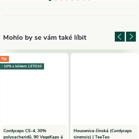
Tip
- 10% s kódem: LETO10
Cordyceps CS-4, 30%
Housenice čínská (Cordyceps
polysacharidů, 90 VegeKaps á
sinensis) | TeaTao