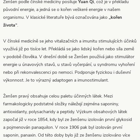
Ženšen podle čínské medicíny posiluje
Yuan Qi
, což je v překladu
původní energie, a jedná se o kořen veškeré energie v našem
organismu. V klasické literatuře bývá označována jako
„kořen
života“
.
V čínské medicíně se jeho vitalizačních a imunitu stimulujících účinků
využívá již po tisíce let. Překládá se jako lidský kořen nebo síla země
v podobě člověka. V dnešní době se Ženšen používá jako stimulátor
energie u únavových stavů, u stavů vyčerpání, u syndromu vyhoření
nebo při rekonvalescenci po nemoci. Podporuje fyzickou i duševní
výkonnost. Je to výrazný adaptogen a imunostimulant.
Ženšen pravý obsahuje celou paletu účinných látek. Mezi
farmakologicky podstatné složky náležejí zejména saponiny,
antioxidanty, polysacharidy a peptidy. Výzkum obsahových látek
započal již v roce 1854, kdy byl ze ženšenu izolován první glykosid
a pojmenován panaquilon. V roce 1906 pak byl izolován první
saponin, panaxin. Od této doby bylo již ze ženšenu izolováno více