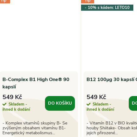
Tip
Tip
- 10% s kódem: LETO10
ů
B-Complex B1 High One® 90
B12 100µg 30 kapslí 
kapslí
549 Kč
549 Kč
DO KOŠÍKU
D
Skladem -
Skladem -
ihned k dodání
ihned k dodání
- Komplex vitamínů skupiny B- Se
- Vitamín B12 v BIO kvalit
zvýšeným obsahem vitamínu B1-
houby Shiitake- Obsah ko
Energetický metabolismus...
jejich přirozené...