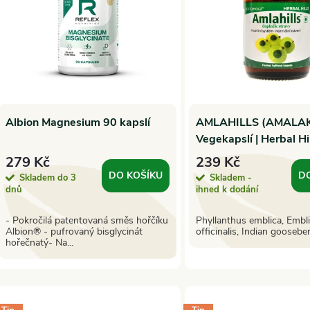
p
s
r
p
o
Albion Magnesium 90 kapslí
AMLAHILLS (AMALAK
r
Vegekapslí | Herbal Hi
d
o
279 Kč
239 Kč
u
DO KOŠÍKU
D
Skladem do 3
Skladem -
dnů
ihned k dodání
d
k
- Pokročilá patentovaná směs hořčíku
Phyllanthus emblica, Embl
u
Albion® - pufrovaný bisglycinát
officinalis, Indian goosebe
hořečnatý- Na...
t
k
ů
t