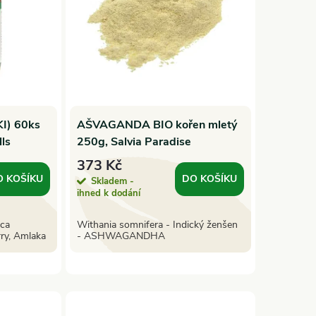
I) 60ks
AŠVAGANDA BIO kořen mletý
lls
250g, Salvia Paradise
373 Kč
O KOŠÍKU
DO KOŠÍKU
Skladem -
ihned k dodání
ica
Withania somnifera - Indický ženšen
rry, Amlaka
- ASHWAGANDHA