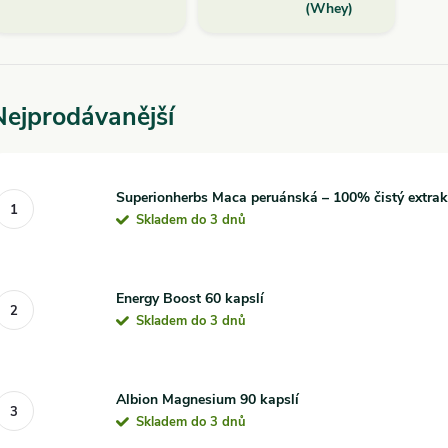
🍊
Vitamíny a minerály
:
doplnění klíčových mikronutrientů p
(Whey)
🦴
Kloubní výživa
:
podpora kloubů a šlach při pravidelném t
rodukty vybíráme s důrazem na
čisté složení, funkčnost a kval
portovců, tak do běžného tréninku a dlouhodobé péče o zdraví. S
Nejprodávanější
oučástí
zdravého životního stylu
, který propojuje pohyb, energ
Superionherbs Maca peruánská – 100% čistý extrakt
Skladem do 3 dnů
Energy Boost 60 kapslí
Skladem do 3 dnů
Albion Magnesium 90 kapslí
Skladem do 3 dnů