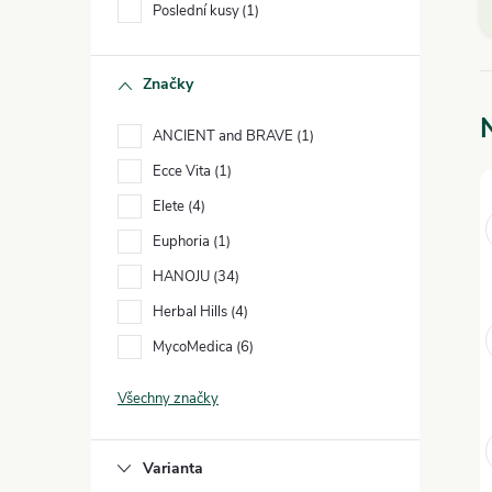
e
Poslední kusy
1
l
P
Značky
s
ANCIENT and BRAVE
1
s
Ecce Vita
1
Elete
4
Euphoria
1
HANOJU
34
Herbal Hills
4
MycoMedica
6
Všechny značky
Varianta