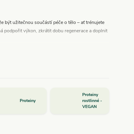
že být užitečnou součástí péče o tělo – ať trénujete
á podpořit výkon, zkrátit dobu regenerace a doplnit
ích potravin
, které pokrývají různé potřeby při
a udržení svalové hmoty.
, intenzivní výkony a silový trénink.
lů při pocení a náročné zátěži.
Proteiny
zů – při dlouhodobém zatížení pohybového aparátu.
Proteiny
rostlinné -
VEGAN
využívané pro regeneraci a ochranu svalové hmoty.
otnosti v kombinaci s vyváženou stravou a