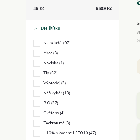
t
45
Kč
5599
Kč
r
S
Dle štítku
v
a
ž
Na skladě
97
n
Akce
3
V
Novinka
1
c
n
Tip
62
í
Výprodej
3
Náš výběr
18
p
BIO
37
a
Ověřeno
4
Zachraň mě
3
n
- 10% s kódem: LETO10
47