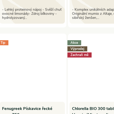
- Lehký proteinový nápoj - Svěží chuť
- Komplex unikátních ada
ovocné limonády- Zdroj bílkoviny -
Originální mumio z Altaje, 
hydrolyzovaný...
sibiřský ženšen,...
Tip
Akce
Výprodej
Zachraň mě
Fenugreek Pískavice řecké
Chlorella BIO 300 tabl