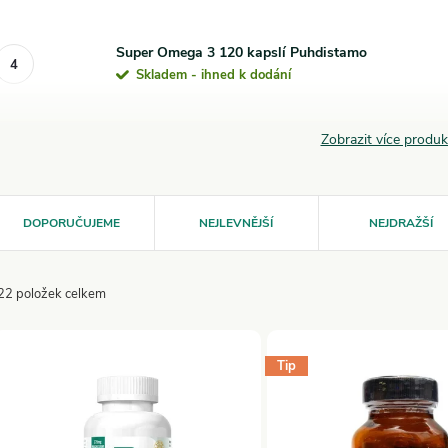
Super Omega 3 120 kapslí Puhdistamo
Skladem - ihned k dodání
Zobrazit více produ
Ř
DOPORUČUJEME
NEJLEVNĚJŠÍ
NEJDRAŽŠÍ
a
22
položek celkem
z
V
e
Tip
ý
n
p