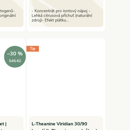
ptogenů-
- Koncentrát pro iontový nápoj -
originální
Lehká citrusová příchuť (naturální
zdroj)- Efekt plátku...
Tip
–30 %
545 Kč
et |
L-Theanine Viridian 30/90