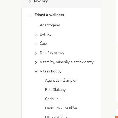
í
Novinky
i
Zdraví a wellness
Adaptogeny
Bylinky
Čaje
Doplňky stravy
Vitamíny, minerály a antioxidanty
Vitální houby
Agaricus - Žampion
BetaGlukany
Coriolus
Hericium - Lví hříva
Hlíva ústřičná