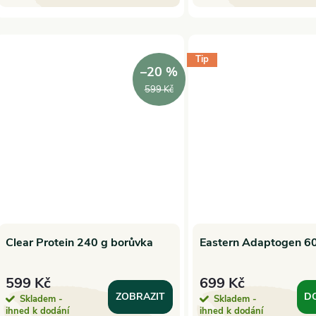
Tip
–20 %
599 Kč
Clear Protein 240 g borůvka
Eastern Adaptogen 60
599 Kč
699 Kč
ZOBRAZIT
D
Skladem -
Skladem -
ihned k dodání
ihned k dodání