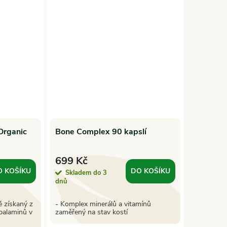
Organic
Bone Complex 90 kapslí
699 Kč
O KOŠÍKU
DO KOŠÍKU
Skladem do 3
dnů
ě získaný z
- Komplex minerálů a vitamínů
balaminů v
zaměřený na stav kostí