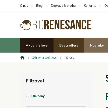
Přejít
O nás
Blog
Doprava & platba
Kontakty
Ob
na
obsah
Akce a slevy
Bestsellery
Novinky
Zdraví a wellness
Fitness
Domů
P
o
Dle ceny
s