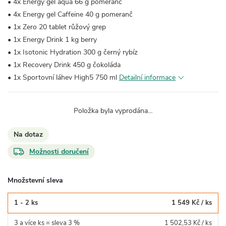
• 4x Energy gel aqua 66 g pomeranč
• 4x Energy gel Caffeine 40 g pomeranč
• 1x Zero 20 tablet růžový grep
• 1x Energy Drink 1 kg berry
• 1x Isotonic Hydration 300 g černý rybíz
• 1x Recovery Drink 450 g čokoláda
• 1x Sportovní láhev High5 750 ml
Detailní informace
Položka byla vyprodána…
Na dotaz
Možnosti doručení
Množstevní sleva
1 - 2 ks
1 549 Kč
/ ks
3 a více ks = sleva 3 %
1 502,53 Kč
/ ks