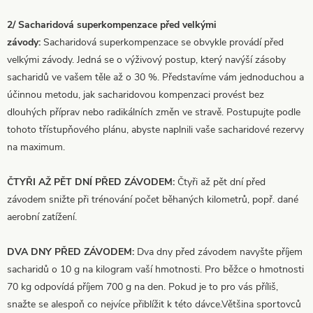
2/ Sacharidová superkompenzace před velkými
závody:
Sacharidová superkompenzace se obvykle provádí před
velkými závody. Jedná se o výživový postup, který navýší zásoby
sacharidů ve vašem těle až o 30 %. Představíme vám jednoduchou a
účinnou metodu, jak sacharidovou kompenzaci provést bez
dlouhých příprav nebo radikálních změn ve stravě. Postupujte podle
tohoto třístupňového plánu, abyste naplnili vaše sacharidové rezervy
na maximum.
ČTYŘI AŽ PĚT DNÍ PŘED ZÁVODEM:
Čtyři až pět dní před
závodem snižte při trénování počet běhaných kilometrů, popř. dané
aerobní zatížení.
DVA DNY PŘED ZÁVODEM:
Dva dny před závodem navyšte příjem
sacharidů o 10 g na kilogram vaší hmotnosti. Pro běžce o hmotnosti
70 kg odpovídá příjem 700 g na den. Pokud je to pro vás příliš,
snažte se alespoň co nejvíce přiblížit k této dávce.Většina sportovců