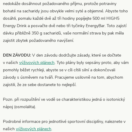
nedokáže dosáhnout požadovaného příjmu, protože potraviny
bohaté na sacharidy jsou obvykle velmi syté a objemné. Abyste toho
dosáhli, pomalu každé dvě až tři hodiny popíjejte 500 ml HIGH5
Energy Drink a posvačte dvě nebo tři tyčinky EnergyBar. Toto zajistí
dávku přibližně 350 g sacharidů, vaše normální strava by pak měla
zajistit zbytek požadovaného navýšení.
DEN ZÁVODU:
V den závodu dodržujte zásady, které se dočtete
v našich
výživových plánech
. Tyto plány byly sepsány proto, aby vám
pomohly běžet rychleji, abyste se v cíli cítili silní a dokončovali
závody s úsměvem na tváři. Pracujeme usilovně na tom, abychom
zajistili, že ze sebe dostanete to nejlepší.
Pozn. při rozpuštění ve vodě se charakteristikou jedná o isotonický
nápoj (osmolalita).
Podrobné informace pro jednotlivé sportovní disciplíny, naleznete v
našich
výživových plánech
.