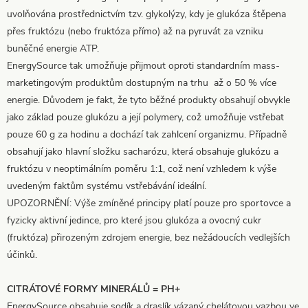
uvolňována prostřednictvím tzv. glykolýzy, kdy je glukóza štěpena
přes fruktózu (nebo fruktóza přímo) až na pyruvát za vzniku
buněčné energie ATP.
EnergySource tak umožňuje přijmout oproti standardním mass-
marketingovým produktům dostupným na trhu až o 50 % více
energie. Důvodem je fakt, že tyto běžné produkty obsahují obvykle
jako základ pouze glukózu a její polymery, což umožňuje vstřebat
pouze 60 g za hodinu a dochází tak zahlcení organizmu. Případně
obsahují jako hlavní složku sacharózu, která obsahuje glukózu a
fruktózu v neoptimálním poměru 1:1, což není vzhledem k výše
uvedeným faktům systému vstřebávání ideální.
UPOZORNĚNÍ: Výše zmíněné principy platí pouze pro sportovce a
fyzicky aktivní jedince, pro které jsou glukóza a ovocný cukr
(fruktóza) přirozeným zdrojem energie, bez nežádoucích vedlejších
účinků.
CITRÁTOVÉ FORMY MINERÁLŮ = PH+
EnergySource obsahuje sodík a draslík vázaný chelátovou vazbou ve