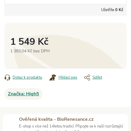
Ušetříte
0 Kč
1 549 Kč
1 383,04 Kč bez DPH
Měrná
cena:
Dotaz k produktu
Hlídací pes
Sdílet
Značka:
High5
Ověřená kvalita - BioRenesance.cz
E-shop s více než 14letou tradicí. Připojte se k naší rozrůstající