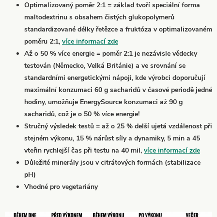
Optimalizovaný poměr 2:1 = základ tvoří speciální forma
maltodextrinu s obsahem čistých glukopolymerů
standardizované délky řetězce a fruktóza v optimalizovaném
poměru 2:1,
více informací zde
Až o 50 % více energie = poměr 2:1 je nezávisle vědecky
testován (Německo, Velká Británie) a ve srovnání se
standardními energetickými nápoji, kde výrobci doporučují
maximální konzumaci 60 g sacharidů v časové periodě jedné
hodiny, umožňuje EnergySource konzumaci až 90 g
sacharidů, což je o 50 % více energie!
Stručný výsledek testů = až o 25 % delší ujetá vzdálenost při
stejném výkonu, 15 % nárůst síly a dynamiky, 5 min a 45
vteřin rychlejší čas při testu na 40 mil,
více informací zde
Důležité minerály jsou v citrátových formách (stabilizace
pH)
Vhodné pro vegetariány