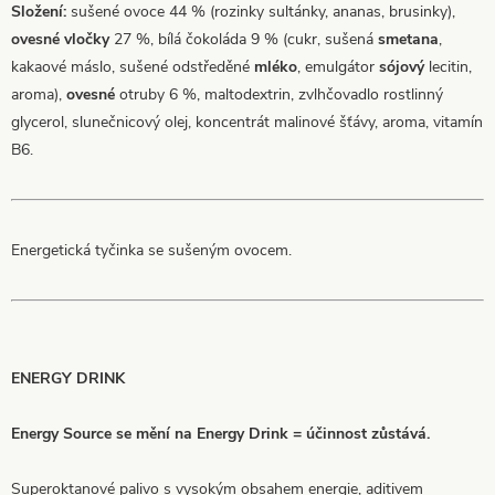
Složení:
sušené ovoce 44 % (rozinky sultánky, ananas, brusinky),
ovesné vločky
27 %, bílá čokoláda 9 % (cukr, sušená
smetana
,
kakaové máslo, sušené odstředěné
mléko
, emulgátor
sójový
lecitin,
aroma),
ovesné
otruby 6 %, maltodextrin, zvlhčovadlo rostlinný
glycerol, slunečnicový olej, koncentrát malinové šťávy, aroma, vitamín
B6.
Energetická tyčinka se sušeným ovocem.
ENERGY DRINK
Energy Source se mění na Energy Drink = účinnost zůstává.
Superoktanové palivo s vysokým obsahem energie, aditivem