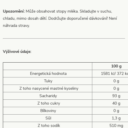
Upozornění:
Může obsahovat stopy mléka. Skladujte v suchu,
chladu, mimo dosah dětí. Dodržujte doporučené dávkování! Není
náhrada stravy.
Výživové údaje:
100 g
Energetická hodnota
1581 kJ/ 372 kc
Tuky
0 g
Z toho nasycené mastné kyseliny
0 g
Sacharidy
93 g
Z toho cukry
40 g
Bílkoviny
0 g
Sůl
1,3 g
Z toho sodík
510 mg