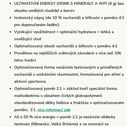
ULTIMATIVNÍ ENERGY DRINK S MINERÁLY A WPI (9 g) bez
obsahu umělých sladidel a barviv
Isotonický nápoj (do 10 % sacharidů a bílkovin v poměru 4:1
pro doporučeném ředění)
Vynikající využitelnost + optimální hydratace + lehká a
osvěžující chuť
Optimalizovaný obsah sacharidů a bílkovin v poměru 4:1
Prověřeno na nejtěžších světových závodech s více než 10ti
letou tradicí
Optimalizovaná forma nezávisle testovaných a prověřených
sacharidů s unikátními vlastnostmi, formulovaná pro elitní a
aktivní sportovce.
Optimalizovaný poměr 2:1 = základ tvoří speciální forma
maltodextrinu s obsahem čistých glukopolymerů
standardizované délky řetězce a fruktóza v optimalizovaném
poměru 2:1,
více informací zde
Až o 50 % více energie = poměr 2:1 je nezávisle vědecky
testován (Německo, Velká Británie) a ve srovnání se