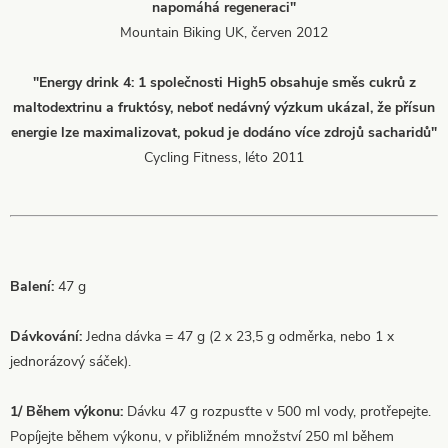
napomáhá regeneraci"
Mountain Biking UK, červen 2012
"Energy drink 4: 1 společnosti High5 obsahuje směs cukrů z
maltodextrinu a fruktósy, neboť nedávný výzkum ukázal, že přísun
energie lze maximalizovat, pokud je dodáno více zdrojů sacharidů"
Cycling Fitness, léto 2011
Balení:
47 g
Dávkování:
Jedna dávka = 47 g (2 x 23,5 g odměrka, nebo 1 x
jednorázový sáček).
1/ Během výkonu:
Dávku 47 g rozpusťte v 500 ml vody, protřepejte.
Popíjejte během výkonu, v přibližném množství 250 ml během