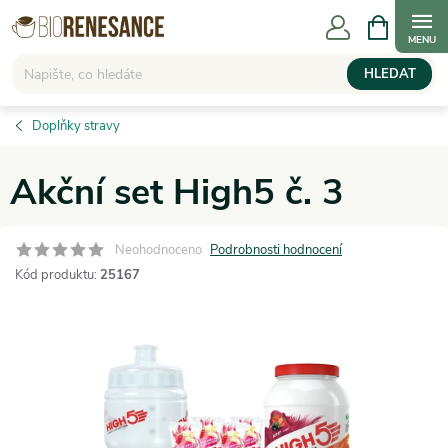
Přejít
NÁKUPNÍ
KOŠÍK
na
obsah
HLEDAT
Doplňky stravy
Akční set High5 č. 3
Neohodnoceno
Podrobnosti hodnocení
Kód produktu:
25167