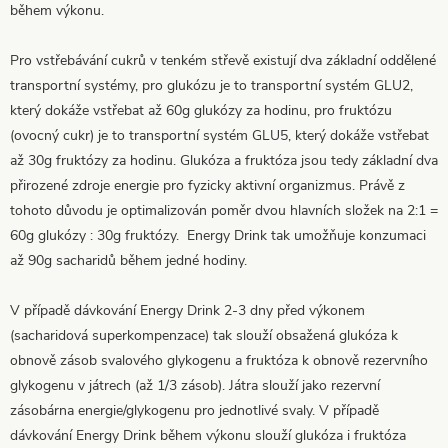
během výkonu.
Pro vstřebávání cukrů v tenkém střevě existují dva základní oddělené
transportní systémy, pro glukózu je to transportní systém GLU2,
který dokáže vstřebat až 60g glukózy za hodinu, pro fruktózu
(ovocný cukr) je to transportní systém GLU5, který dokáže vstřebat
až 30g fruktózy za hodinu. Glukóza a fruktóza jsou tedy základní dva
přirozené zdroje energie pro fyzicky aktivní organizmus. Právě z
tohoto důvodu je optimalizován poměr dvou hlavních složek na 2:1 =
60g glukózy : 30g fruktózy. Energy Drink tak umožňuje konzumaci
až 90g sacharidů během jedné hodiny.
V případě dávkování Energy Drink 2-3 dny před výkonem
(sacharidová superkompenzace) tak slouží obsažená glukóza k
obnově zásob svalového glykogenu a fruktóza k obnově rezervního
glykogenu v játrech (až 1/3 zásob). Játra slouží jako rezervní
zásobárna energie/glykogenu pro jednotlivé svaly. V případě
dávkování Energy Drink během výkonu slouží glukóza i fruktóza