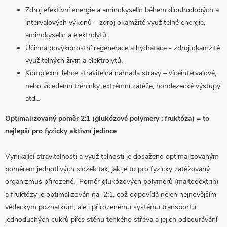
Zdroj efektivní energie a aminokyselin během dlouhodobých a
intervalových výkonů – zdroj okamžitě využitelné energie,
aminokyselin a elektrolytů.
Účinná povýkonostní regenerace a hydratace - zdroj okamžitě
využitelných živin a elektrolytů.
Komplexní, lehce stravitelná náhrada stravy – víceintervalové,
nebo vícedenní tréninky, extrémní zátěže, horolezecké výstupy
atd…
Optimalizovaný poměr 2:1 (glukózové polymery : fruktóza) = to
nejlepší pro fyzicky aktivní jedince
Vynikající stravitelnosti a využitelnosti je dosaženo optimalizovaným
poměrem jednotlivých složek tak, jak je to pro fyzicky zatěžovaný
organizmus přirozené. Poměr glukózových polymerů (maltodextrin)
a fruktózy je optimalizován na 2:1, což odpovídá nejen nejnovějším
vědeckým poznatkům, ale i přirozenému systému transportu
jednoduchých cukrů přes stěnu tenkého střeva a jejich odbourávání