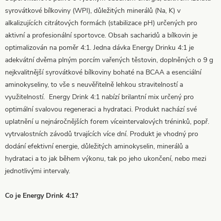
syrovátkové bílkoviny (WPI), důležitých minerálů (Na, K) v
alkalizujících citrátových formách (stabilizace pH) určených pro
aktivní a profesionální sportovce. Obsah sacharidů a bílkovin je
optimalizován na poměr 4:1. Jedna dávka Energy Drinku 4:1 je
adekvátní dvěma plným porcím vařených těstovin, doplněných o 9 g
nejkvalitnější syrovátkové bílkoviny bohaté na BCAA a esenciální
aminokyseliny, to vše s neuvěřitelně lehkou stravitelností a
využitelností. Energy Drink 4:1 nabízí brilantní mix určený pro
optimální svalovou regeneraci a hydrataci. Produkt nachází své
uplatnění u nejnáročnějších forem víceintervalových tréninků, popř.
vytrvalostních závodů trvajících více dní. Produkt je vhodný pro
dodání efektivní energie, důležitých aminokyselin, minerálů a
hydrataci a to jak během výkonu, tak po jeho ukončení, nebo mezi
jednotlivými intervaly.
Co je Energy Drink 4:1?