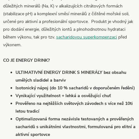
důležitých minerálů (Na, K) v alkalizujících citrátových formách
(stabilizace pH) a komplexní směsí minerálů z čištěné mořské soli,
určené pro aktivní a profesionální sportovce. Produkt je vhodný jak
pro dodání energie, důležitých iontů a plnohodnotnou hydrataci
během výkonu, tak pro tzv.
sacharidovou superkompenzaci
před
výkonem.
CO JE ENERGY DRINK?
ULTIMATIVNÍ ENERGY DRINK S MINERÁLY bez obsahu
umělých sladidel a barviv
Isotonický nápoj (do 10 % sacharidů v doporučeném ředění)
Vynikající využitelnost + lehká a osvěžující chuť
Prověřeno na nejtěžších světových závodech s více než 10ti
letou tradicí
Optimalizovaná forma nezávisle testovaných a prověřených
sacharidů s unikátními vlastnostmi, formulovaná pro elitní a
aktivní sportovce