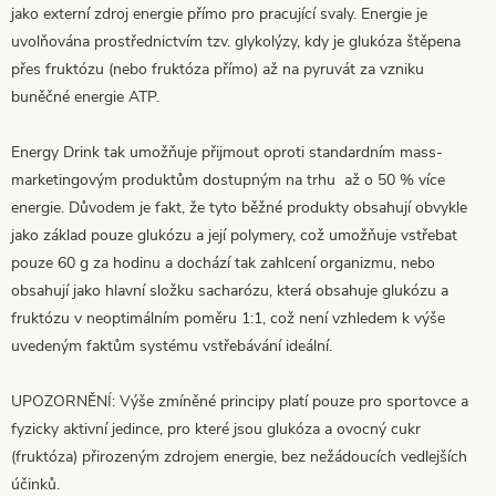
jako externí zdroj energie přímo pro pracující svaly. Energie je
uvolňována prostřednictvím tzv. glykolýzy, kdy je glukóza štěpena
přes fruktózu (nebo fruktóza přímo) až na pyruvát za vzniku
buněčné energie ATP.
Energy Drink tak umožňuje přijmout oproti standardním mass-
marketingovým produktům dostupným na trhu až o 50 % více
energie. Důvodem je fakt, že tyto běžné produkty obsahují obvykle
jako základ pouze glukózu a její polymery, což umožňuje vstřebat
pouze 60 g za hodinu a dochází tak zahlcení organizmu, nebo
obsahují jako hlavní složku sacharózu, která obsahuje glukózu a
fruktózu v neoptimálním poměru 1:1, což není vzhledem k výše
uvedeným faktům systému vstřebávání ideální.
UPOZORNĚNÍ: Výše zmíněné principy platí pouze pro sportovce a
fyzicky aktivní jedince, pro které jsou glukóza a ovocný cukr
(fruktóza) přirozeným zdrojem energie, bez nežádoucích vedlejších
účinků.