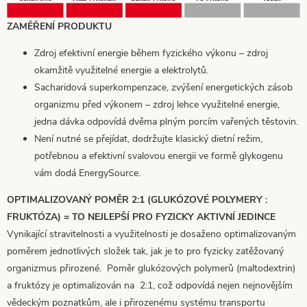
ZAMĚŘENÍ PRODUKTU
Zdroj efektivní energie během fyzického výkonu – zdroj
okamžitě využitelné energie a elektrolytů.
Sacharidová superkompenzace, zvýšení energetických zásob
organizmu před výkonem – zdroj lehce využitelné energie,
jedna dávka odpovídá dvěma plným porcím vařených těstovin.
Není nutné se přejídat, dodržujte klasický dietní režim,
potřebnou a efektivní svalovou energii ve formě glykogenu
vám dodá EnergySource.
OPTIMALIZOVANÝ POMĚR 2:1 (GLUKÓZOVÉ POLYMERY :
FRUKTÓZA) = TO NEJLEPŠÍ PRO FYZICKY AKTIVNÍ JEDINCE
Vynikající stravitelnosti a využitelnosti je dosaženo optimalizovaným
poměrem jednotlivých složek tak, jak je to pro fyzicky zatěžovaný
organizmus přirozené. Poměr glukózových polymerů (maltodextrin)
a fruktózy je optimalizován na 2:1, což odpovídá nejen nejnovějším
vědeckým poznatkům, ale i přirozenému systému transportu