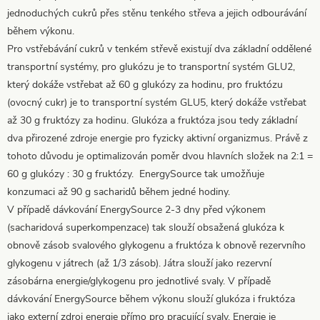
jednoduchých cukrů přes stěnu tenkého střeva a jejich odbourávání
během výkonu.
Pro vstřebávání cukrů v tenkém střevě existují dva základní oddělené
transportní systémy, pro glukózu je to transportní systém GLU2,
který dokáže vstřebat až 60 g glukózy za hodinu, pro fruktózu
(ovocný cukr) je to transportní systém GLU5, který dokáže vstřebat
až 30 g fruktózy za hodinu. Glukóza a fruktóza jsou tedy základní
dva přirozené zdroje energie pro fyzicky aktivní organizmus. Právě z
tohoto důvodu je optimalizován poměr dvou hlavních složek na 2:1 =
60 g glukózy : 30 g fruktózy. EnergySource tak umožňuje
konzumaci až 90 g sacharidů během jedné hodiny.
V případě dávkování EnergySource 2-3 dny před výkonem
(sacharidová superkompenzace) tak slouží obsažená glukóza k
obnově zásob svalového glykogenu a fruktóza k obnově rezervního
glykogenu v játrech (až 1/3 zásob). Játra slouží jako rezervní
zásobárna energie/glykogenu pro jednotlivé svaly. V případě
dávkování EnergySource během výkonu slouží glukóza i fruktóza
jako externí zdroj energie přímo pro pracující svaly. Energie je