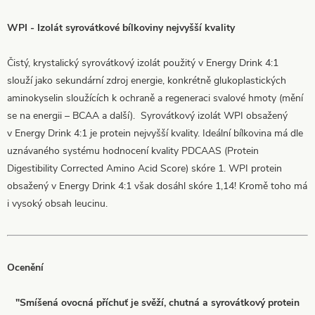
WPI - Izolát syrovátkové bílkoviny nejvyšší kvality
Čistý, krystalický syrovátkový izolát použitý v Energy Drink 4:1
slouží jako sekundární zdroj energie, konkrétně glukoplastických
aminokyselin sloužících k ochraně a regeneraci svalové hmoty (mění
se na energii – BCAA a další). Syrovátkový izolát WPI obsažený
v Energy Drink 4:1 je protein nejvyšší kvality. Ideální bílkovina má dle
uznávaného systému hodnocení kvality PDCAAS (Protein
Digestibility Corrected Amino Acid Score) skóre 1. WPI protein
obsažený v Energy Drink 4:1 však dosáhl skóre 1,14! Kromě toho má
i vysoký obsah leucinu.
Ocenění
"Smíšená ovocná příchuť je svěží, chutná a syrovátkový protein