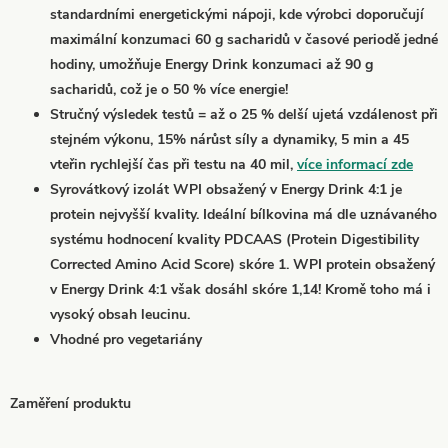
standardními energetickými nápoji, kde výrobci doporučují
maximální konzumaci 60 g sacharidů v časové periodě jedné
hodiny, umožňuje Energy Drink konzumaci až 90 g
sacharidů, což je o 50 % více energie!
Stručný výsledek testů = až o 25 % delší ujetá vzdálenost při
stejném výkonu, 15% nárůst síly a dynamiky, 5 min a 45
vteřin rychlejší čas při testu na 40 mil,
více informací zde
Syrovátkový izolát WPI obsažený v Energy Drink 4:1 je
protein nejvyšší kvality. Ideální bílkovina má dle uznávaného
systému hodnocení kvality PDCAAS (Protein Digestibility
Corrected Amino Acid Score) skóre 1. WPI protein obsažený
v Energy Drink 4:1 však dosáhl skóre 1,14! Kromě toho má i
vysoký obsah leucinu.
Vhodné pro vegetariány
Zaměření produktu