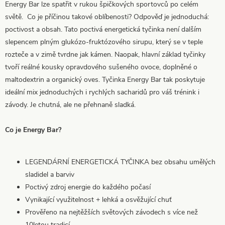
Energy Bar lze spatřit v rukou špičkových sportovců po celém
světě. Co je příčinou takové oblíbenosti? Odpověď je jednoduchá:
poctivost a obsah. Tato poctivá energetická tyčinka není dalším
slepencem plným glukózo-fruktózového sirupu, který se v teple
rozteče a v zimě tvrdne jak kámen. Naopak, hlavní základ tyčinky
tvoří reálné kousky opravdového sušeného ovoce, doplněné o
maltodextrin a organický oves. Tyčinka Energy Bar tak poskytuje
ideální mix jednoduchých i rychlých sacharidů pro váš trénink i
závody. Je chutná, ale ne přehnaně sladká.
Co je Energy Bar?
LEGENDÁRNÍ ENERGETICKÁ TYČINKA bez obsahu umělých
sladidel a barviv
Poctivý zdroj energie do každého počasí
Vynikající využitelnost + lehká a osvěžující chuť
Prověřeno na nejtěžších světových závodech s více než
10letou tradicí