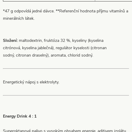
*47 g odpovídá jedné dávce. **Referenční hodnota příjmu vitamínů a
minerálních látek.
Složení:
maltodextrin, fruktóza 32 %, kyseliny (kyselina
citrónová, kyselina jablečná), regulátor kyselosti (citronan
sodný, citronan draselný), aromata, chlorid sodný.
Energetický nápoj s elektrolyty.
Energy Drink 4 : 1
Superoktanové palivo s vysokým obsahem energie, aditivem izolátu