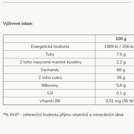
Výživové údaje:
100 g
Energetická hodnota
1489 kJ / 356 kc
Tuky
7,5 g
Z toho nasycené mastné kyseliny
2,2 g
Sacharidy
68 g
Z toho cukry
39 g
Bílkoviny
5,8 g
Sůl
0,1 g
Vitamín B6
0,51 mg (36 %*
*% RHP - referenční hodnota příjmu vitamínů a minerálních látek