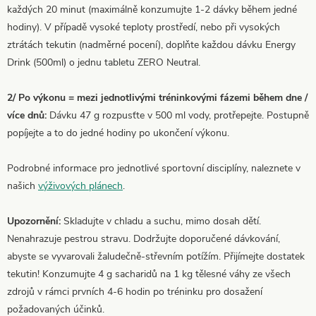
každých 20 minut (maximálně konzumujte 1-2 dávky během jedné
hodiny). V případě vysoké teploty prostředí, nebo při vysokých
ztrátách tekutin (nadměrné pocení), doplňte každou dávku Energy
Drink (500ml) o jednu tabletu ZERO Neutral.
2/ Po výkonu = mezi jednotlivými tréninkovými fázemi během dne /
více dnů:
Dávku 47 g rozpusťte v 500 ml vody, protřepejte. Postupně
popíjejte a to do jedné hodiny po ukončení výkonu.
Podrobné informace pro jednotlivé sportovní disciplíny, naleznete v
našich
výživových plánech
.
Upozornění:
Skladujte v chladu a suchu, mimo dosah dětí.
Nenahrazuje pestrou stravu. Dodržujte doporučené dávkování,
abyste se vyvarovali žaludečně-střevním potížím. Přijímejte dostatek
tekutin! Konzumujte 4 g sacharidů na 1 kg tělesné váhy ze všech
zdrojů v rámci prvních 4-6 hodin po tréninku pro dosažení
požadovaných účinků.