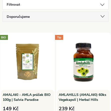
Filtrovat
Ř
Doporučujeme
a
Nejlevnější
V
Nejdražší
BIO
Tip
z
ý
Nejprodávanější
e
p
Abecedně
n
i
í
s
p
p
AMALAKI - AMLA prášek BIO
AMLAHILLS (AMALAKI) 60ks
100g | Salvia Paradise
Vegekapslí | Herbal Hills
r
r
149 Kč
239 Kč