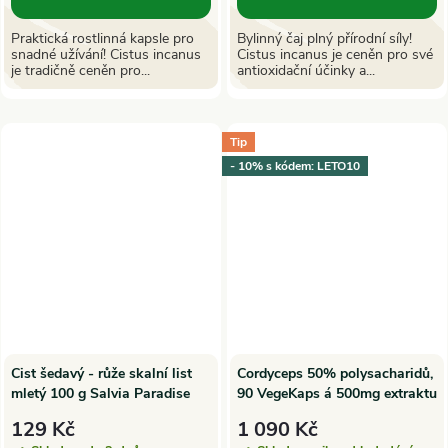
Praktická rostlinná kapsle pro
Bylinný čaj plný přírodní síly!
snadné užívání! Cistus incanus
Cistus incanus je ceněn pro své
je tradičně ceněn pro...
antioxidační účinky a...
Tip
- 10% s kódem: LETO10
Cist šedavý - růže skalní list
Cordyceps 50% polysacharidů,
mletý 100 g Salvia Paradise
90 VegeKaps á 500mg extraktu
| MycoMedica
129 Kč
1 090 Kč