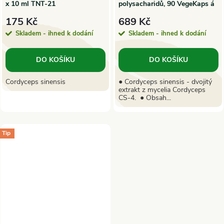
x 10 ml TNT-21
polysacharidů, 90 VegeKaps á
500mg extraktu | MycoMedica
175 Kč
689 Kč
Skladem - ihned k dodání
Skladem - ihned k dodání
DO KOŠÍKU
DO KOŠÍKU
Cordyceps sinensis
● Cordyceps sinensis - dvojitý
extrakt z mycelia Cordyceps
CS-4. ● Obsah...
Tip