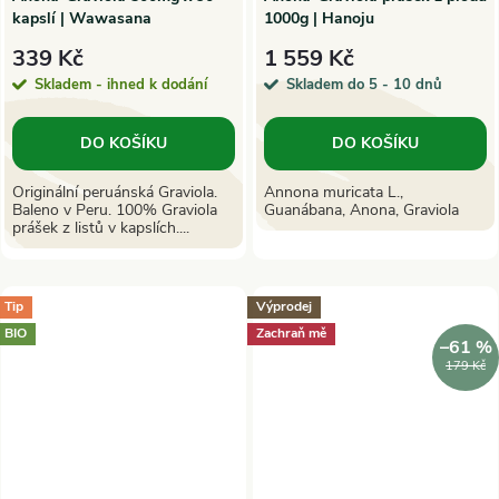
kapslí | Wawasana
1000g | Hanoju
339 Kč
1 559 Kč
Skladem - ihned k dodání
Skladem do 5 - 10 dnů
DO KOŠÍKU
DO KOŠÍKU
Originální peruánská Graviola.
Annona muricata L.,
Baleno v Peru. 100% Graviola
Guanábana, Anona, Graviola
prášek z listů v kapslích....
Tip
Výprodej
BIO
Zachraň mě
–61 %
179 Kč