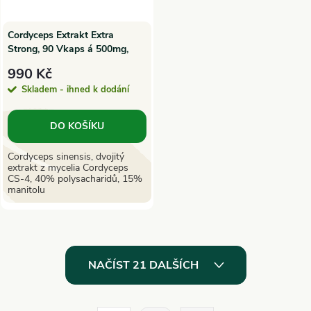
Cordyceps Extrakt Extra
Strong, 90 Vkaps á 500mg,
SuperionHerbs
990 Kč
Skladem - ihned k dodání
DO KOŠÍKU
Cordyceps sinensis, dvojitý
extrakt z mycelia Cordyceps
CS-4, 40% polysacharidů, 15%
manitolu
O
NAČÍST 21 DALŠÍCH
v