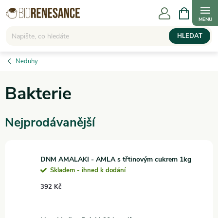
Přejít
NÁKUPNÍ
KOŠÍK
na
obsah
HLEDAT
Neduhy
Bakterie
Nejprodávanější
DNM AMALAKI - AMLA s třtinovým cukrem 1kg
Skladem - ihned k dodání
392 Kč