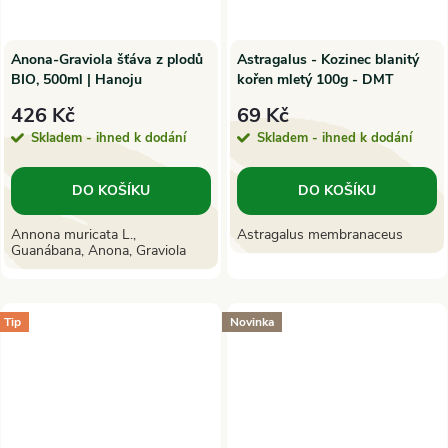
Anona-Graviola šťáva z plodů
Astragalus - Kozinec blanitý
BIO, 500ml | Hanoju
kořen mletý 100g - DMT
2025/08 - po minimální
426 Kč
69 Kč
trvanlivosti
Skladem - ihned k dodání
Skladem - ihned k dodání
DO KOŠÍKU
DO KOŠÍKU
Annona muricata L.,
Astragalus membranaceus
Guanábana, Anona, Graviola
Tip
Novinka