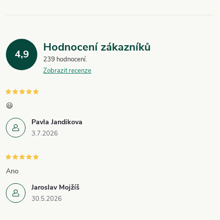
ý
p
Hodnocení zákazníků
i
4,9
239 hodnocení
Zobrazit recenze
s
u
😃
Pavla Jandikova
3.7.2026
Ano
Jaroslav Mojžíš
30.5.2026