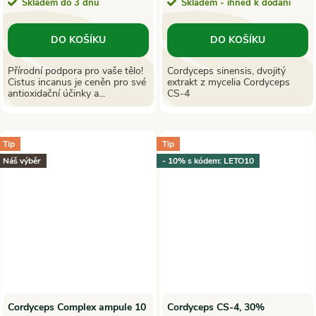
Skladem do 3 dnů
Skladem - ihned k dodání
DO KOŠÍKU
DO KOŠÍKU
Přírodní podpora pro vaše tělo!
Cordyceps sinensis, dvojitý
Cistus incanus je ceněn pro své
extrakt z mycelia Cordyceps
antioxidační účinky a...
CS-4
Tip
Tip
Náš výběr
- 10% s kódem: LETO10
Cordyceps Complex ampule 10
Cordyceps CS-4, 30%