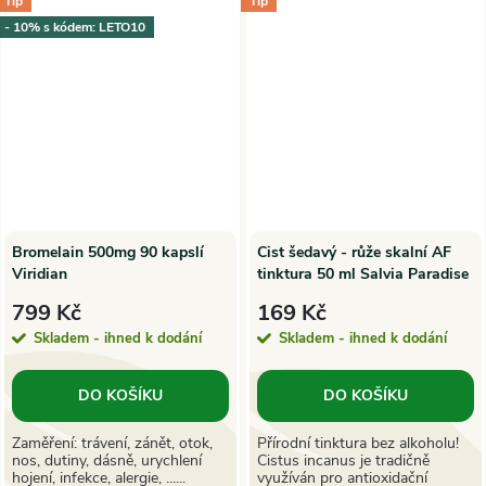
Tip
Tip
- 10% s kódem: LETO10
Bromelain 500mg 90 kapslí
Cist šedavý - růže skalní AF
Viridian
tinktura 50 ml Salvia Paradise
799 Kč
169 Kč
Skladem - ihned k dodání
Skladem - ihned k dodání
DO KOŠÍKU
DO KOŠÍKU
Zaměření: trávení, zánět, otok,
Přírodní tinktura bez alkoholu!
nos, dutiny, dásně, urychlení
Cistus incanus je tradičně
hojení, infekce, alergie, ......
využíván pro antioxidační