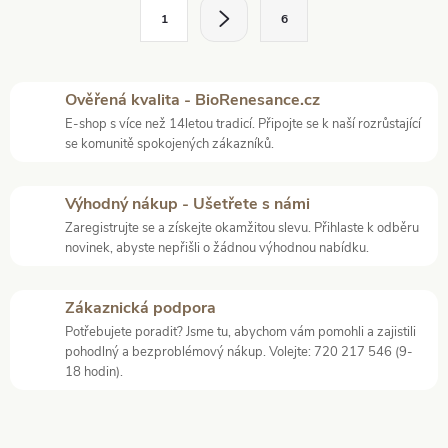
l
S
1
6
t
á
r
d
á
Ověřená kvalita - BioRenesance.cz
a
n
E-shop s více než 14letou tradicí. Připojte se k naší rozrůstající
k
se komunitě spokojených zákazníků.
c
o
í
v
Výhodný nákup - Ušetřete s námi
á
Zaregistrujte se a získejte okamžitou slevu. Přihlaste k odběru
p
novinek, abyste nepřišli o žádnou výhodnou nabídku.
n
r
í
Zákaznická podpora
v
Potřebujete poradit? Jsme tu, abychom vám pomohli a zajistili
pohodlný a bezproblémový nákup. Volejte: 720 217 546 (9-
k
18 hodin).
y
v