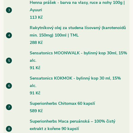
Henna prášek - barva na vlasy, ruce a nohy 100g |
Ayuuri
113 Kč
Rakytníkový olej za studena lísovaný (karotenoidů
min. 150mg) 100ml | TML
288 Kč
Sensatonics MOONWALK - bylinný kop 30ml, 15%
alc.
91 Kč
Sensatonics KOKMOK - bylinný kop 30 ml, 15%
alc.
91 Kč
Superionherbs Chitomax 60 kapslí
589 Kč
Superionherbs Maca peruánská – 100% čistý
extrakt z kořene 90 kapslí