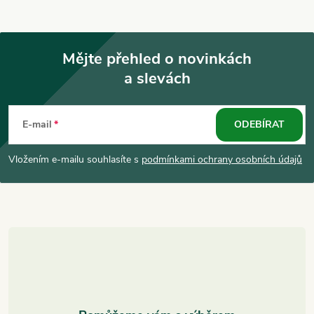
Mějte přehled o novinkách
a slevách
Z
á
E-mail
ODEBÍRAT
p
Vložením e-mailu souhlasíte s
podmínkami ochrany osobních údajů
a
t
í