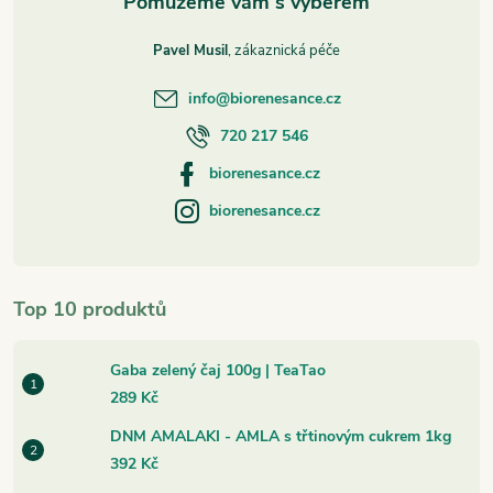
Pavel Musil
info
@
biorenesance.cz
720 217 546
biorenesance.cz
biorenesance.cz
Top 10 produktů
Gaba zelený čaj 100g | TeaTao
289 Kč
DNM AMALAKI - AMLA s třtinovým cukrem 1kg
392 Kč