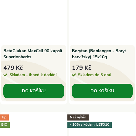
BetaGlukan MaxCell 90 kapslí
Borytan (Banlangen - Boryt
Superionherbs
barvířský) 15x10g
479 Kč
179 Kč
Skladem - ihned k dodání
Skladem do 5 dnů
DO KOŠÍKU
DO KOŠÍKU
Tip
Náš výběr
BIO
- 10% s kódem: LETO10