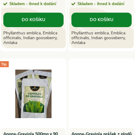
o
Skladem - ihned k dodání
Skladem - ihned k dodání
o
d
DO KOŠÍKU
DO KOŠÍKU
d
u
Phyllanthus emblica, Emblica
Phyllanthus emblica, Emblica
officinalis, Indian gooseberry,
officinalis, Indian gooseberry,
u
Amlaka
Amlaka
k
k
t
Tip
t
ů
ů
Anona-Graviola 500mg x 90
Anona-Graviola prášek z plodů