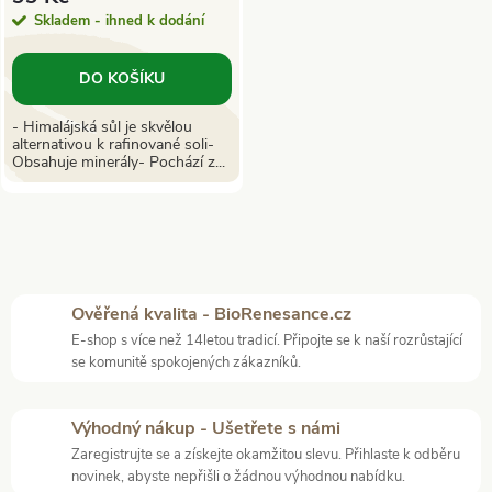
r
o
Skladem - ihned k dodání
o
d
DO KOŠÍKU
d
u
- Himalájská sůl je skvělou
alternativou k rafinované soli-
u
Obsahuje minerály- Pochází z...
k
k
t
t
O
ů
v
ů
Ověřená kvalita - BioRenesance.cz
E-shop s více než 14letou tradicí. Připojte se k naší rozrůstající
l
se komunitě spokojených zákazníků.
á
Výhodný nákup - Ušetřete s námi
d
Zaregistrujte se a získejte okamžitou slevu. Přihlaste k odběru
novinek, abyste nepřišli o žádnou výhodnou nabídku.
a