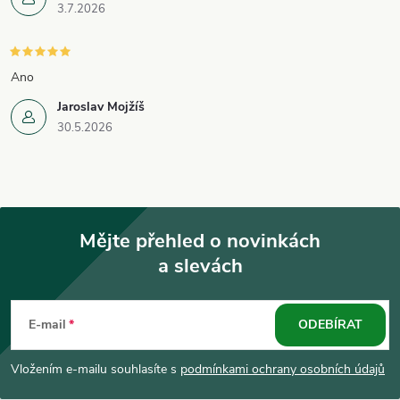
3.7.2026
s
u
Ano
Jaroslav Mojžíš
30.5.2026
Mějte přehled o novinkách
a slevách
Z
á
E-mail
ODEBÍRAT
p
Vložením e-mailu souhlasíte s
podmínkami ochrany osobních údajů