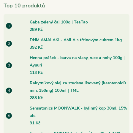
Top 10 produktů
Gaba zelený čaj 100g | TeaTao
289 Kč
DNM AMALAKI - AMLA s třtinovým cukrem 1kg
392 Kč
Henna prášek - barva na vlasy, ruce a nohy 100g |
Ayuuri
113 Kč
Rakytníkový olej za studena lísovaný (karotenoidů
min. 150mg) 100ml | TML
288 Kč
Sensatonics MOONWALK - bylinný kop 30ml, 15%
alc.
91 Kč