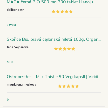
MACA černá BIO 500 mg 300 tablet Hanoju
dalibor petr
skvela
Skořice Bio, pravá cejlonská mletá 100g, Organic India
Jana Vejnarová
MOC
Ostropestřec - Milk Thistle 90 Veg.kapslí | Viridian
magdalena meskova
5