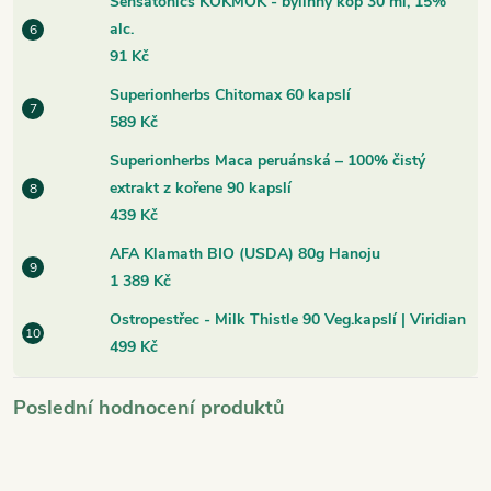
Sensatonics KOKMOK - bylinný kop 30 ml, 15%
alc.
91 Kč
Superionherbs Chitomax 60 kapslí
589 Kč
Superionherbs Maca peruánská – 100% čistý
extrakt z kořene 90 kapslí
439 Kč
AFA Klamath BIO (USDA) 80g Hanoju
1 389 Kč
Ostropestřec - Milk Thistle 90 Veg.kapslí | Viridian
499 Kč
Poslední hodnocení produktů