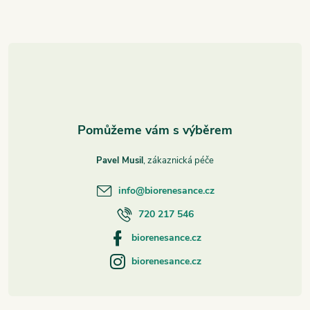
a
t
í
Pavel Musil
info
@
biorenesance.cz
720 217 546
biorenesance.cz
biorenesance.cz