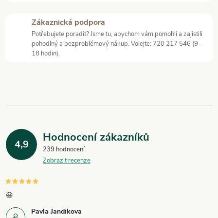
c
Zákaznická podpora
í
Potřebujete poradit? Jsme tu, abychom vám pomohli a zajistili
pohodlný a bezproblémový nákup. Volejte: 720 217 546 (9-
p
18 hodin).
r
v
k
y
Hodnocení zákazníků
4,9
v
239 hodnocení
Zobrazit recenze
ý
p
😃
i
Pavla Jandikova