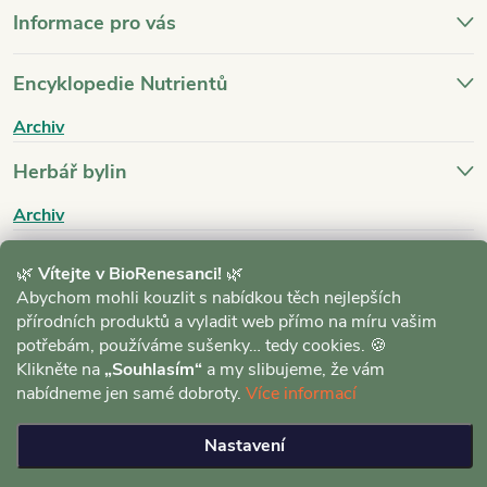
Informace pro vás
Encyklopedie Nutrientů
Archiv
Herbář bylin
Archiv
Blog
🌿
Vítejte v BioRenesanci!
🌿
Abychom mohli kouzlit s nabídkou těch nejlepších
Archiv
přírodních produktů a vyladit web přímo na míru vašim
potřebám, používáme sušenky… tedy cookies. 🍪
Klikněte na
„Souhlasím“
a my slibujeme, že vám
nabídneme jen samé dobroty.
Více informací
Nastavení
Copyright 2026
BioRenesance.cz
. Všechna práva vyhrazena.
Upravit
nastavení cookies