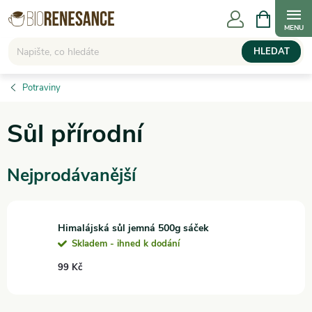
Přejít
NÁKUPNÍ
KOŠÍK
na
obsah
HLEDAT
Potraviny
Sůl přírodní
Nejprodávanější
Himalájská sůl jemná 500g sáček
Skladem - ihned k dodání
99 Kč