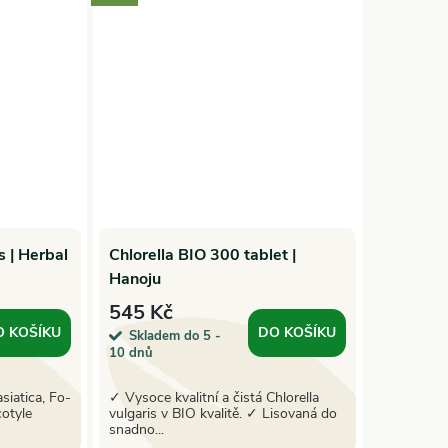
s | Herbal
Chlorella BIO 300 tablet |
Hanoju
545 Kč
O KOŠÍKU
DO KOŠÍKU
Skladem do 5 -
10 dnů
siatica, Fo-
✓ Vysoce kvalitní a čistá Chlorella
cotyle
vulgaris v BIO kvalitě. ✓ Lisovaná do
snadno...