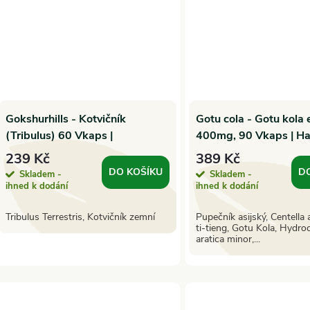
Gokshurhills - Kotvičník
Gotu cola - Gotu kola 
(Tribulus) 60 Vkaps |
400mg, 90 Vkaps | Ha
Herbalhills
239 Kč
389 Kč
DO KOŠÍKU
D
Skladem -
Skladem -
ihned k dodání
ihned k dodání
Tribulus Terrestris, Kotvičník zemní
Pupečník asijský, Centella a
ti-tieng, Gotu Kola, Hydro
aratica minor,...