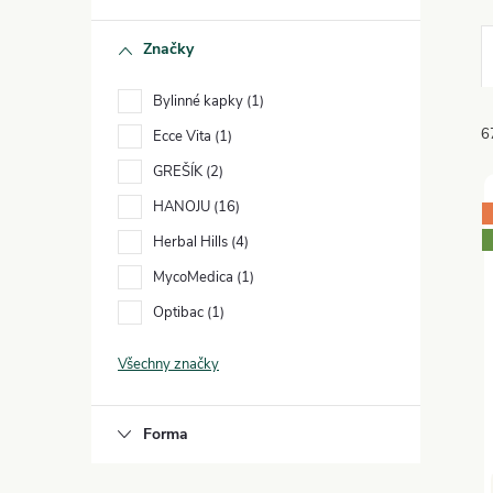
e
Značky
l
Bylinné kapky
1
6
Ecce Vita
1
GREŠÍK
2
HANOJU
16
Herbal Hills
4
MycoMedica
1
í
Optibac
1
i
Všechny značky
Forma