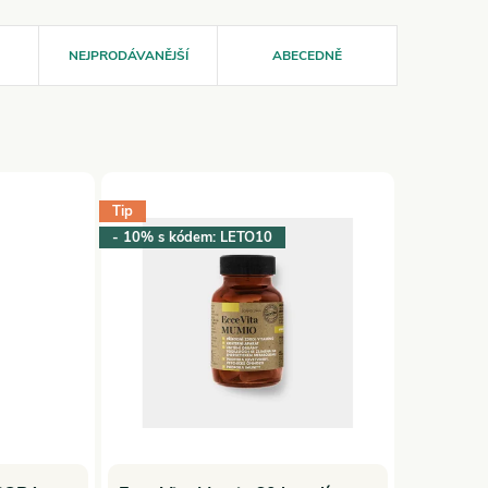
NEJPRODÁVANĚJŠÍ
ABECEDNĚ
Tip
- 10% s kódem: LETO10