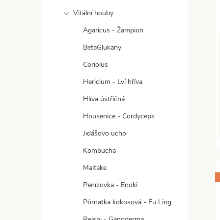
Vitální houby
Agaricus - Žampion
BetaGlukany
Coriolus
Hericium - Lví hříva
Hlíva ústřičná
Housenice - Cordyceps
Jidášovo ucho
Kombucha
Maitake
Penízovka - Enoki
Pórnatka kokosová - Fu Ling
Reishi - Ganoderma