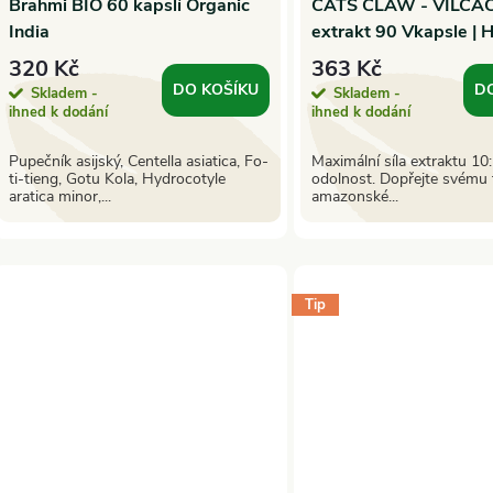
Brahmi BIO 60 kapslí Organic
CATS CLAW - VILCA
r
India
extrakt 90 Vkapsle | 
d
o
320 Kč
363 Kč
u
DO KOŠÍKU
D
Skladem -
Skladem -
ihned k dodání
ihned k dodání
d
k
Pupečník asijský, Centella asiatica, Fo-
Maximální síla extraktu 10:
u
ti-tieng, Gotu Kola, Hydrocotyle
odolnost. Dopřejte svému t
aratica minor,...
amazonské...
t
k
ů
t
Tip
ů