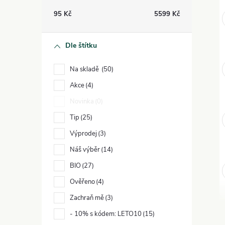
t
95
Kč
5599
Kč
r
Dle štítku
a
Na skladě
50
n
Akce
4
Novinka
0
n
Tip
25
í
Výprodej
3
Náš výběr
14
p
BIO
27
a
Ověřeno
4
Zachraň mě
3
n
- 10% s kódem: LETO10
15