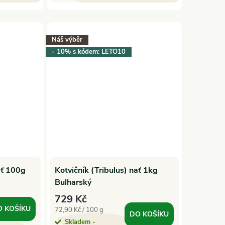
Náš výběr
- 10% s kódem: LETO10
ať 100g
Kotvičník (Tribulus) nať 1kg
Bulharský
729 Kč
O KOŠÍKU
Měrná
72,90 Kč / 100 g
DO KOŠÍKU
cena:
Skladem -