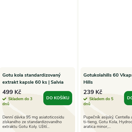
Gotu kola standardizovaný
Gotukolahills 60 Vkap
extrakt kapsle 60 ks | Salvia
Hills
Paradise
499 Kč
239 Kč
DO KOŠÍKU
D
Skladem do 3
Skladem do 5
dnů
dnů
Denní dávka 95 mg asiatoticosidu
Pupečník asijský, Centella a
získaného ze standardizovaného
ti-tieng, Gotu Kola, Hydro
extraktu Gotu Koly. Užití...
aratica minor,...