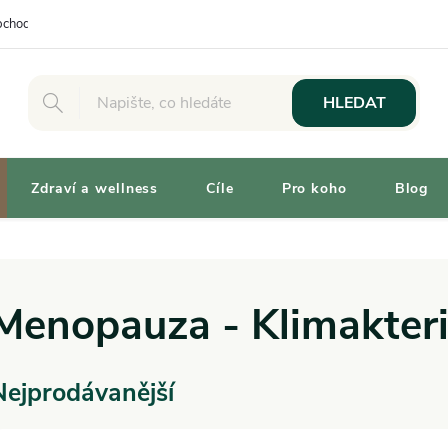
chodní podmínky
Osobní odběr
Výhody pro Zákazníky
Vaše 
HLEDAT
Zdraví a wellness
Cíle
Pro koho
Blog
Menopauza - Klimakter
Nejprodávanější