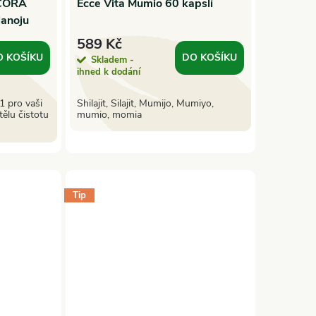
CORA
Ecce Vita Mumio 60 kapslí
Hanoju
589 Kč
O KOŠÍKU
DO KOŠÍKU
Skladem -
ihned k dodání
1 pro vaši
Shilajit, Silajit, Mumijo, Mumiyo,
ělu čistotu
mumio, momia
Tip