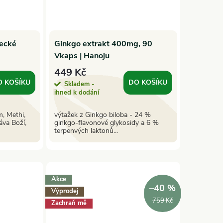
řecké
Ginkgo extrakt 400mg, 90
Vkaps | Hanoju
449 Kč
O KOŠÍKU
DO KOŠÍKU
Skladem -
ihned k dodání
, Methi,
výtažek z Ginkgo biloba - 24 %
áva Boží,
ginkgo-flavonové glykosidy a 6 %
terpenvých laktonů...
Akce
–40 %
Výprodej
759 Kč
Zachraň mě