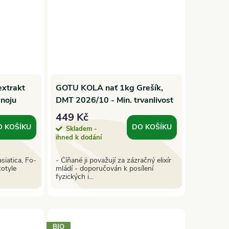
extrakt
GOTU KOLA nať 1kg Grešík,
noju
DMT 2026/10 - Min. trvanlivost
449 Kč
O KOŠÍKU
DO KOŠÍKU
Skladem -
ihned k dodání
siatica, Fo-
- Číňané ji považují za zázračný elixír
cotyle
mládí - doporučován k posílení
fyzických i...
BIO