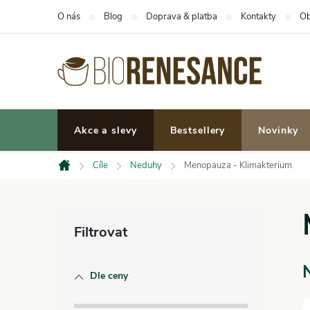
Přejít
O nás
Blog
Doprava & platba
Kontakty
Ob
na
obsah
Akce a slevy
Bestsellery
Novinky
Cíle
Neduhy
Menopauza - Klimakterium
Domů
P
o
Dle ceny
s