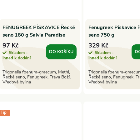
FENUGREEK PÍSKAVICE Řecké
Fenugreek Pískavice 
seno 180 g Salvia Paradise
seno 750 g
97 Kč
329 Kč
DO KOŠÍKU
D
Skladem -
Skladem -
ihned k dodání
ihned k dodání
Trigonella foenum-graecum, Methi,
Trigonella foenum-graecum
Řecké seno, Fenugreek, Tráva Boží,
Řecké seno, Fenugreek, Tr
Vředová bylina
Vředová bylina
Tip