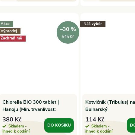
Akce
Náš výběr
–30 %
Výprodej
545 Kč
Zachraň mě
Chlorella BIO 300 tablet |
Kotvičník (Tribulus) n
Hanoju (Min. trvanlivost:
Bulharský
2026/02)
380 Kč
114 Kč
DO KOŠÍKU
D
Skladem -
Skladem -
ihned k dodání
ihned k dodání