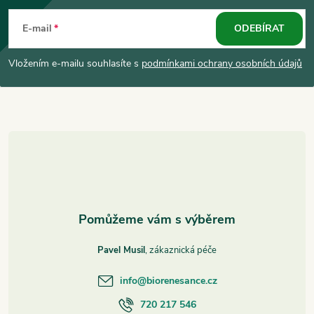
á
E-mail
ODEBÍRAT
p
Vložením e-mailu souhlasíte s
podmínkami ochrany osobních údajů
a
t
í
Pavel Musil
info
@
biorenesance.cz
720 217 546