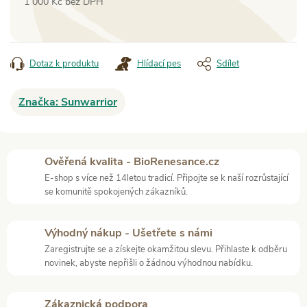
1 000 Kč bez DPH
Měrná
cena:
Dotaz k produktu
Hlídací pes
Sdílet
Značka:
Sunwarrior
Ověřená kvalita - BioRenesance.cz
E-shop s více než 14letou tradicí. Připojte se k naší rozrůstající
se komunitě spokojených zákazníků.
Výhodný nákup - Ušetřete s námi
Zaregistrujte se a získejte okamžitou slevu. Přihlaste k odběru
novinek, abyste nepřišli o žádnou výhodnou nabídku.
Zákaznická podpora