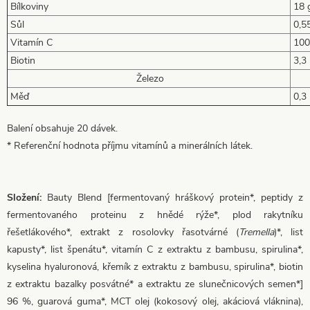
Bílkoviny
18 
Sůl
0,5
Vitamín C
100
Biotin
3,3 
Železo
Měď
0,3 
Balení obsahuje 20 dávek.
* Referenční hodnota příjmu vitamínů a minerálních látek.
Složení:
Bauty Blend [fermentovaný hráškový protein*, peptidy z
fermentovaného proteinu z hnědé rýže*, plod rakytníku
řešetlákového*, extrakt z rosolovky řasotvárné (
Tremella
)*, list
kapusty*, list špenátu*, vitamín C z extraktu z bambusu, spirulina*,
kyselina hyaluronová, křemík z extraktu z bambusu, spirulina*, biotin
z extraktu bazalky posvátné* a extraktu ze slunečnicových semen*]
96 %, guarová guma*, MCT olej (kokosový olej, akáciová vláknina),