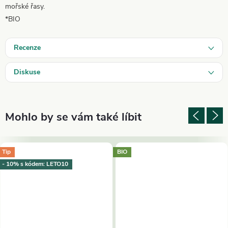
mořské řasy.
*BIO
Recenze
Diskuse
Tip
BIO
- 10% s kódem: LETO10