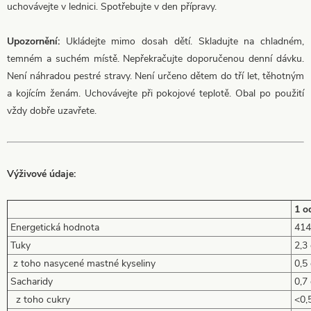
uchovávejte v lednici. Spotřebujte v den přípravy.
Upozornění:
Ukládejte mimo dosah dětí. Skladujte na chladném,
temném a suchém místě. Nepřekračujte doporučenou denní dávku.
Není náhradou pestré stravy. Není určeno dětem do tří let, těhotným
a kojícím ženám. Uchovávejte při pokojové teplotě. Obal po použití
vždy dobře uzavřete.
Výživové údaje:
1 o
Energetická hodnota
414 
Tuky
2,3 
z toho nasycené mastné kyseliny
0,5 
Sacharidy
0,7 
z toho cukry
<0,