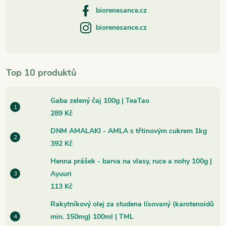
biorenesance.cz
biorenesance.cz
Top 10 produktů
Gaba zelený čaj 100g | TeaTao
289 Kč
DNM AMALAKI - AMLA s třtinovým cukrem 1kg
392 Kč
Henna prášek - barva na vlasy, ruce a nohy 100g |
Ayuuri
113 Kč
Rakytníkový olej za studena lísovaný (karotenoidů
min. 150mg) 100ml | TML