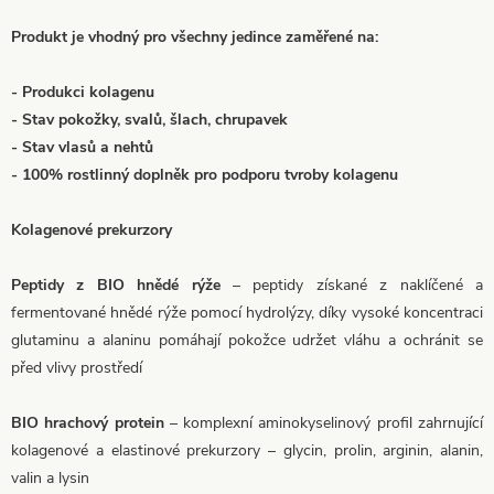
Produkt je vhodný pro všechny jedince zaměřené na:
- Produkci kolagenu
- Stav pokožky, svalů, šlach, chrupavek
- Stav vlasů a nehtů
- 100% rostlinný doplněk pro podporu tvroby kolagenu
Kolagenové prekurzory
Peptidy z BIO hnědé rýže
– peptidy získané z naklíčené a
fermentované hnědé rýže pomocí hydrolýzy, díky vysoké koncentraci
glutaminu a alaninu pomáhají pokožce udržet vláhu a ochránit se
před vlivy prostředí
BIO hrachový protein
– komplexní aminokyselinový profil zahrnující
kolagenové a elastinové prekurzory – glycin, prolin, arginin, alanin,
valin a lysin