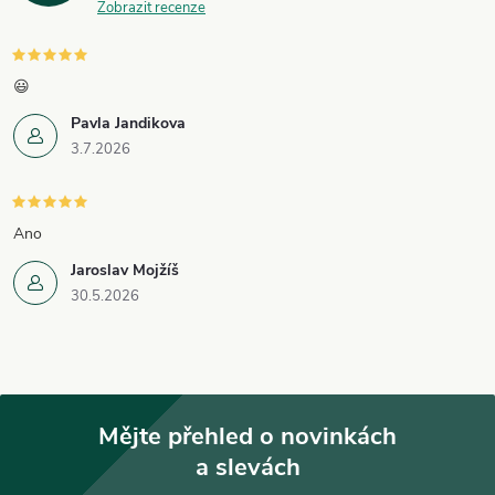
Zobrazit recenze
😃
Pavla Jandikova
3.7.2026
Ano
Jaroslav Mojžíš
30.5.2026
Mějte přehled o novinkách
a slevách
Z