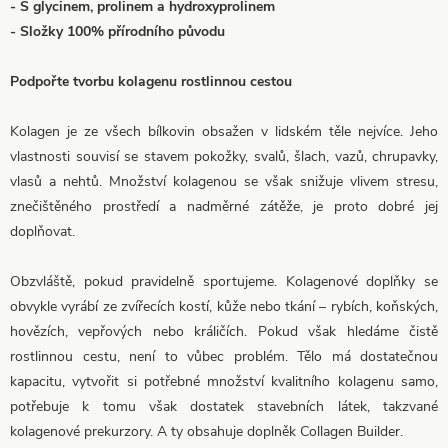
- S glycinem, prolinem a hydroxyprolinem
- Složky 100% přírodního původu
Podpořte tvorbu kolagenu rostlinnou cestou
Kolagen je ze všech bílkovin obsažen v lidském těle nejvíce. Jeho
vlastnosti souvisí se stavem pokožky, svalů, šlach, vazů, chrupavky,
vlasů a nehtů. Množství kolagenou se však snižuje vlivem stresu,
znečištěného prostředí a nadměrné zátěže, je proto dobré jej
doplňovat.
Obzvláště, pokud pravidelně sportujeme. Kolagenové doplňky se
obvykle vyrábí ze zvířecích kostí, kůže nebo tkání – rybích, koňských,
hovězích, vepřových nebo králičích. Pokud však hledáme čistě
rostlinnou cestu, není to vůbec problém. Tělo má dostatečnou
kapacitu, vytvořit si potřebné množství kvalitního kolagenu samo,
potřebuje k tomu však dostatek stavebních látek, takzvané
kolagenové prekurzory. A ty obsahuje doplněk Collagen Builder.