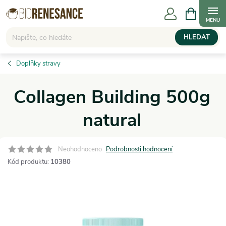
Přejít
NÁKUPNÍ
KOŠÍK
na
obsah
HLEDAT
Doplňky stravy
Collagen Building 500g
natural
Neohodnoceno
Podrobnosti hodnocení
Kód produktu:
10380