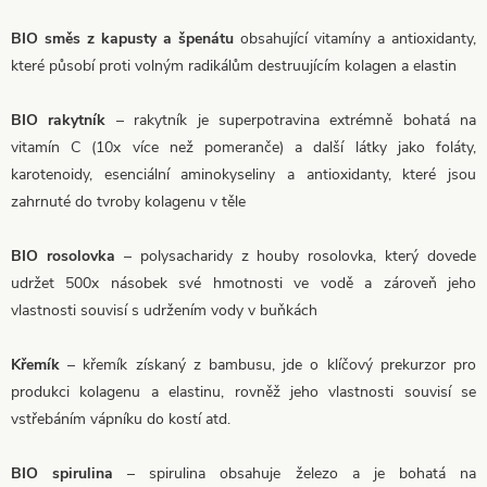
BIO směs z kapusty a špenátu
obsahující vitamíny a antioxidanty,
které působí proti volným radikálům destruujícím kolagen a elastin
BIO rakytník
– rakytník je superpotravina extrémně bohatá na
vitamín C (10x více než pomeranče) a další látky jako foláty,
karotenoidy, esenciální aminokyseliny a antioxidanty, které jsou
zahrnuté do tvroby kolagenu v těle
BIO rosolovka
– polysacharidy z houby rosolovka, který dovede
udržet 500x násobek své hmotnosti ve vodě a zároveň jeho
vlastnosti souvisí s udržením vody v buňkách
Křemík
– křemík získaný z bambusu, jde o klíčový prekurzor pro
produkci kolagenu a elastinu, rovněž jeho vlastnosti souvisí se
vstřebáním vápníku do kostí atd.
BIO spirulina
– spirulina obsahuje železo a je bohatá na