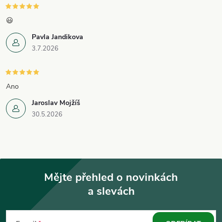
😃
Pavla Jandikova
3.7.2026
Ano
Jaroslav Mojžíš
30.5.2026
Mějte přehled o novinkách
a slevách
Z