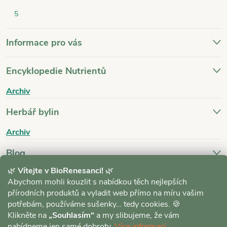
5
Informace pro vás
Encyklopedie Nutrientů
Archiv
Herbář bylin
Archiv
Blog
🌿
Vítejte v BioRenesanci!
🌿
Archiv
Abychom mohli kouzlit s nabídkou těch nejlepších
přírodních produktů a vyladit web přímo na míru vašim
potřebám, používáme sušenky… tedy cookies. 🍪
Klikněte na
„Souhlasím“
a my slibujeme, že vám
nabídneme jen samé dobroty.
Více informací