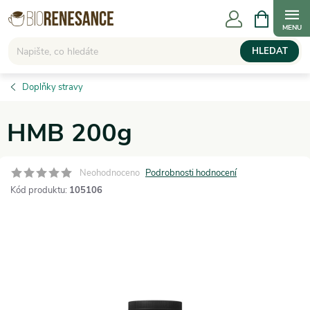
Přejít
NÁKUPNÍ
KOŠÍK
na
obsah
HLEDAT
Doplňky stravy
HMB 200g
Neohodnoceno
Podrobnosti hodnocení
Kód produktu:
105106