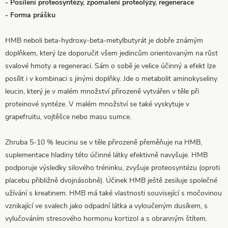
- Posílení proteosyntézy, zpomalení proteolýzy, regenerace
- Forma prášku
HMB neboli beta-hydroxy-beta-metylbutyrát je dobře známým
doplňkem, který lze doporučit všem jedincům orientovaným na růst
svalové hmoty a regeneraci. Sám o sobě je velice účinný a efekt lze
posílit i v kombinaci s jinými doplňky. Jde o metabolit aminokyseliny
leucin, který je v malém množství přirozeně vytvářen v těle při
proteinové syntéze. V malém množství se také vyskytuje v
grapefruitu, vojtěšce nebo masu sumce.
Zhruba 5-10 % leucinu se v těle přirozeně přeměňuje na HMB,
suplementace hladiny této účinné látky efektivně navyšuje. HMB
podporuje výsledky silového tréninku, zvyšuje proteosyntézu (oproti
placebu přibližně dvojnásobně). Účinek HMB ještě zesiluje společné
užívání s kreatinem. HMB má také vlastnosti související s močovinou
vznikající ve svalech jako odpadní látka a vyloučeným dusíkem, s
vylučováním stresového hormonu kortizol a s obranným štítem.