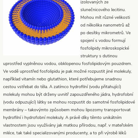
izolovaných ze
slunečnicového lecitinu.
Mohou mít různé velikosti
od několika nanometrů až
po desítky mikrometrů. Ve
spojení s vodou formují
fosfolipidy mikroskopické
struktury s dutinou
uprostřed vyplněnou vodou, obklopenou fosfolipidovým pouzdrem.
Ve vodě uprostřed fosfolipidu je pak možné rozpustit jiné molekuly,
například vitamín nebo glutathion, které potřebujeme snadnou
cestou vstřebat do těla. A zatímco hydrofilní (vodu přitahující)
molekuly mohou být drženy uvnitř zapouzdřeného jádra, hydrofobní
(vodu odpuzující) látky se mohou rozpustit do samotné fosfolipidové
membrány – takovýmto způsobem mohou lipozomy transportovat
hydrofilní i hydrofobní molekuly. A právě díky těmto unikátním
vlastnostem jsou využívány jak matkou přírodou, např. v mateřském
mléce, tak také specializovanými producenty, a to při výrobě léků