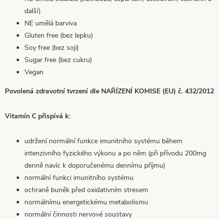
další)
NE umělá barviva
Gluten free (bez lepku)
Soy free (bez soji)
Sugar free (bez cukru)
Vegan
Povolená zdravotní tvrzení dle NAŘÍZENÍ KOMISE (EU) č. 432/2012
Vitamín C přispívá k:
udržení normální funkce imunitního systému během
intenzivního fyzického výkonu a po něm (při přívodu 200mg
denně navíc k doporučenému dennímu příjmu)
normální funkci imunitního systému
ochraně buněk před oxidativním stresem
normálnímu energetickému metabolismu
normální činnosti nervové soustavy