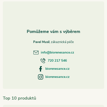
t
í
Pavel Musil
info
@
biorenesance.cz
720 217 546
biorenesance.cz
biorenesance.cz
Top 10 produktů