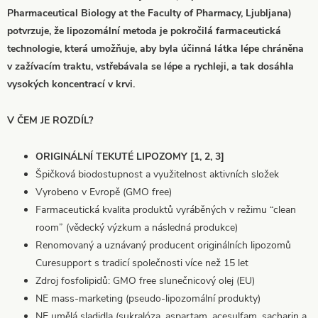
Pharmaceutical Biology at the Faculty of Pharmacy, Ljubljana)
potvrzuje, že lipozomální metoda je pokročilá farmaceutická
technologie, která umožňuje, aby byla účinná látka lépe chráněna
v zažívacím traktu, vstřebávala se lépe a rychleji, a tak dosáhla
vysokých koncentrací v krvi.
V ČEM JE ROZDÍL?
ORIGINÁLNÍ TEKUTÉ LIPOZOMY [1, 2, 3]
Špičková biodostupnost a využitelnost aktivních složek
Vyrobeno v Evropě (GMO free)
Farmaceutická kvalita produktů vyráběných v režimu “clean
room” (vědecký výzkum a následná produkce)
Renomovaný a uznávaný producent originálních lipozomů
Curesupport s tradicí společnosti více než 15 let
Zdroj fosfolipidů: GMO free slunečnicový olej (EU)
NE mass-marketing (pseudo-lipozomální produkty)
NE umělá sladidla (sukralóza, aspartam, acesulfam, sacharin a