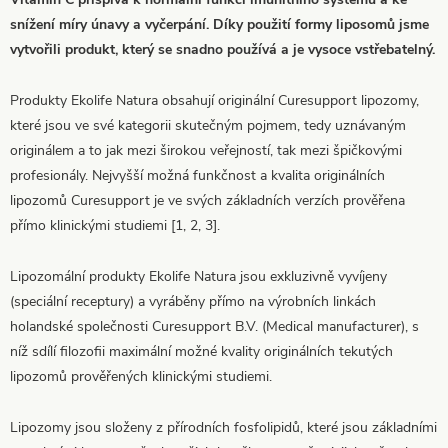
snížení míry únavy a vyčerpání. Díky použití formy liposomů jsme
vytvořili produkt, který se snadno používá a je vysoce vstřebatelný.
Produkty Ekolife Natura obsahují originální Curesupport lipozomy,
které jsou ve své kategorii skutečným pojmem, tedy uznávaným
originálem a to jak mezi širokou veřejností, tak mezi špičkovými
profesionály. Nejvyšší možná funkčnost a kvalita originálních
lipozomů Curesupport je ve svých základních verzích prověřena
přímo klinickými studiemi [1, 2, 3].
Lipozomální produkty Ekolife Natura jsou exkluzivně vyvíjeny
(speciální receptury) a vyráběny přímo na výrobních linkách
holandské společnosti Curesupport B.V. (Medical manufacturer), s
níž sdílí filozofii maximální možné kvality originálních tekutých
lipozomů prověřených klinickými studiemi.
Lipozomy jsou složeny z přírodních fosfolipidů, které jsou základními