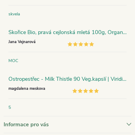
skvela
Skořice Bio, pravá cejlonská mletá 100g, Organic India
Jana Vejnarová
MOC
Ostropestřec - Milk Thistle 90 Veg.kapslí | Viridian
magdalena meskova
5
Informace pro vás