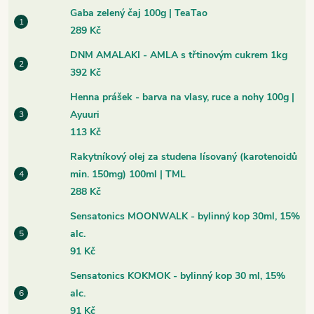
Gaba zelený čaj 100g | TeaTao
289 Kč
DNM AMALAKI - AMLA s třtinovým cukrem 1kg
392 Kč
Henna prášek - barva na vlasy, ruce a nohy 100g |
Ayuuri
113 Kč
Rakytníkový olej za studena lísovaný (karotenoidů
min. 150mg) 100ml | TML
288 Kč
Sensatonics MOONWALK - bylinný kop 30ml, 15%
alc.
91 Kč
Sensatonics KOKMOK - bylinný kop 30 ml, 15%
alc.
91 Kč