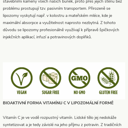
stavebními kameny všech našich buněk, proto přes jejich stěnu bez
problému prostupují tzv. pasivním transportem. Přirozeně se
lipozomy vyskytují např. v kolostru a mateřském mléce, kde je
maximální absorpce a využitelnost naprosto nezbytná. Z tohoto
důvodu se lipozomy profesionálně využívají k přípravě špičkových
injekčních aplikací, infuzí a potravinových doplňků.
BIOAKTIVNÍ FORMA VITAMÍNU C V LIPOZOMÁLNÍ FORMĚ
Vitamín C je ve vodě rozpustný vitamín. Lidské tělo jej nedokáže
syntetizovat a je tedy závislé na jeho příjmu z potravin. Z tradičních