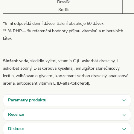
Draslík
Sodík
*5 ml odpovídá denní dávce. Balení obsahuje 50 dávek.
** % RHP— % referenční hodnoty příjmu vitamínů a minerálních
látek
Složení:
voda, sladidlo xylitol, vitamín C (L-askorbát draselný, L-
askorbát sodný, L-askorbová kyselina), emulgátor slunečnicový
lecitin, zvlhčovadlo glycerol, konzervant sorban draselný, ananasové
aroma, antioxidant vitamin E (D-alfa-tokoferol).
Parametry produktu
Recenze
Diskuse