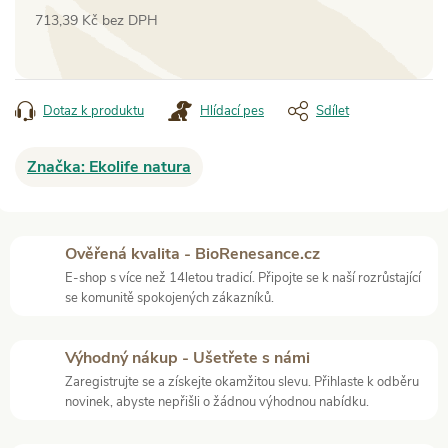
713,39 Kč bez DPH
Měrná
cena:
Dotaz k produktu
Hlídací pes
Sdílet
Značka:
Ekolife natura
Ověřená kvalita - BioRenesance.cz
E-shop s více než 14letou tradicí. Připojte se k naší rozrůstající
se komunitě spokojených zákazníků.
Výhodný nákup - Ušetřete s námi
Zaregistrujte se a získejte okamžitou slevu. Přihlaste k odběru
novinek, abyste nepřišli o žádnou výhodnou nabídku.