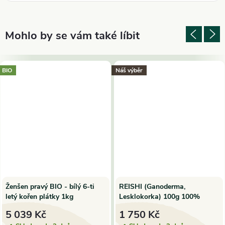
BIO
Náš výběr
Ženšen pravý BIO - bílý 6-ti
REISHI (Ganoderma,
letý kořen plátky 1kg
Lesklokorka) 100g 100%
spórový prášek | TeaTao
5 039 Kč
1 750 Kč