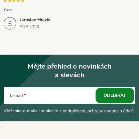
Ano
Jaroslav Mojžíš
30.5.2026
Mějte přehled o novinkách
a slevách
Z
á
E-mail
ODEBÍRAT
p
Vložením e-mailu souhlasíte s
podmínkami ochrany osobních údajů
a