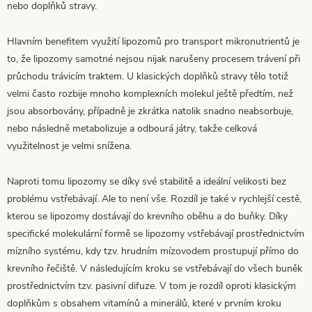
nebo doplňků stravy.
Hlavním benefitem využití lipozomů pro transport mikronutrientů je
to, že lipozomy samotné nejsou nijak narušeny procesem trávení při
průchodu trávicím traktem. U klasických doplňků stravy tělo totiž
velmi často rozbije mnoho komplexních molekul ještě předtím, než
jsou absorbovány, případně je zkrátka natolik snadno neabsorbuje,
nebo následně metabolizuje a odbourá játry, takže celková
využitelnost je velmi snížena.
Naproti tomu lipozomy se díky své stabilitě a ideální velikosti bez
problému vstřebávají. Ale to není vše. Rozdíl je také v rychlejší cestě,
kterou se lipozomy dostávají do krevního oběhu a do buňky. Díky
specifické molekulární formě se lipozomy vstřebávají prostřednictvím
mízního systému, kdy tzv. hrudním mízovodem prostupují přímo do
krevního řečiště. V následujícím kroku se vstřebávají do všech buněk
prostřednictvím tzv. pasivní difuze. V tom je rozdíl oproti klasickým
doplňkům s obsahem vitamínů a minerálů, které v prvním kroku