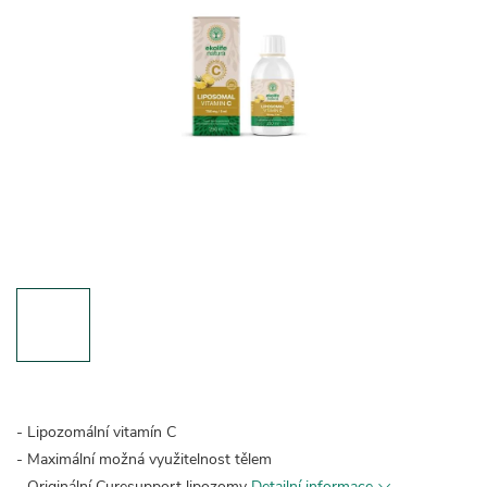
- Lipozomální vitamín C
- Maximální možná využitelnost tělem
- Originální Curesupport lipozomy
Detailní informace