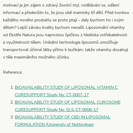
motivací je jim zájem o zdravý životní styl, vzdělávání se, sdílení
informací a především to, že jsou obě maminky tří dětí. Před tvorbou
každého nového produktu se proto ptají – daly bychom ho i svým
dětem? Lepší záruku kvality bychom nenašli. Lipozomální vitamíny
od Ekolife Natura jsou naprostou špičkou z hlediska vstřebatelnosti
a využitelnosti tělem. Unikátní technologie lipozomů umožňuje
transportovat účinné látky přímo k buňkám, takže vitamíny dosahují
v těle maximálního možného účinku.
Reference:
BIOAVAILABILITY STUDY OF LIPOSOMAL VITAMIN C
CURESUPPORT Study No: CT-0007-17
BIOAVAILABILITY STUDY OF LIPOSOMAL CUROSOME
CURESUPPORT Study No: SLS-CT-0006-17
BIOAVAILABILITY STUDY OF CBD IN LIPOSOMAL
FORMULATION (University of Nottingham