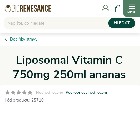
Přejít
NÁKUPNÍ
KOŠÍK
na
obsah
HLEDAT
Doplňky stravy
Liposomal Vitamin C
750mg 250ml ananas
Neohodnoceno
Podrobnosti hodnocení
Kód produktu:
25710