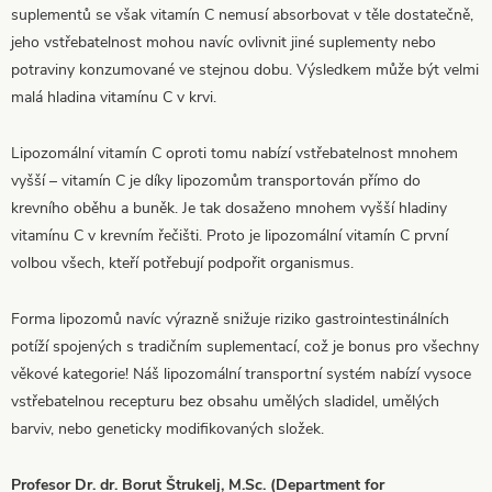
suplementů se však vitamín C nemusí absorbovat v těle dostatečně,
jeho vstřebatelnost mohou navíc ovlivnit jiné suplementy nebo
potraviny konzumované ve stejnou dobu. Výsledkem může být velmi
malá hladina vitamínu C v krvi.
Lipozomální vitamín C oproti tomu nabízí vstřebatelnost mnohem
vyšší – vitamín C je díky lipozomům transportován přímo do
krevního oběhu a buněk. Je tak dosaženo mnohem vyšší hladiny
vitamínu C v krevním řečišti. Proto je lipozomální vitamín C první
volbou všech, kteří potřebují podpořit organismus.
Forma lipozomů navíc výrazně snižuje riziko gastrointestinálních
potíží spojených s tradičním suplementací, což je bonus pro všechny
věkové kategorie! Náš lipozomální transportní systém nabízí vysoce
vstřebatelnou recepturu bez obsahu umělých sladidel, umělých
barviv, nebo geneticky modifikovaných složek.
Profesor Dr. dr. Borut Štrukelj, M.Sc. (Department for