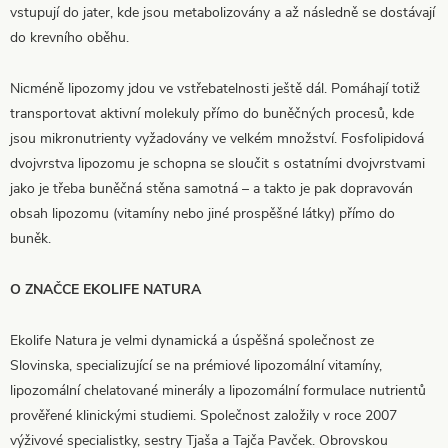
vstupují do jater, kde jsou metabolizovány a až následně se dostávají
do krevního oběhu.
Nicméně lipozomy jdou ve vstřebatelnosti ještě dál. Pomáhají totiž
transportovat aktivní molekuly přímo do buněčných procesů, kde
jsou mikronutrienty vyžadovány ve velkém množství. Fosfolipidová
dvojvrstva lipozomu je schopna se sloučit s ostatními dvojvrstvami
jako je třeba buněčná stěna samotná – a takto je pak dopravován
obsah lipozomu (vitamíny nebo jiné prospěšné látky) přímo do
buněk.
O ZNAČCE EKOLIFE NATURA
Ekolife Natura je velmi dynamická a úspěšná společnost ze
Slovinska, specializující se na prémiové lipozomální vitamíny,
lipozomální chelatované minerály a lipozomální formulace nutrientů
prověřené klinickými studiemi. Společnost založily v roce 2007
výživové specialistky, sestry Tjaša a Tajča Pavček. Obrovskou