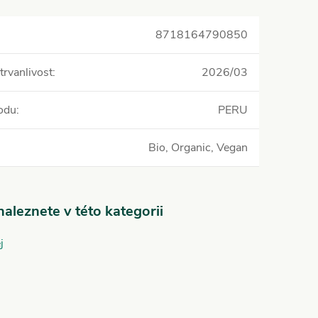
8718164790850
trvanlivost
:
2026/03
odu
:
PERU
Bio, Organic, Vegan
aleznete v této kategorii
j