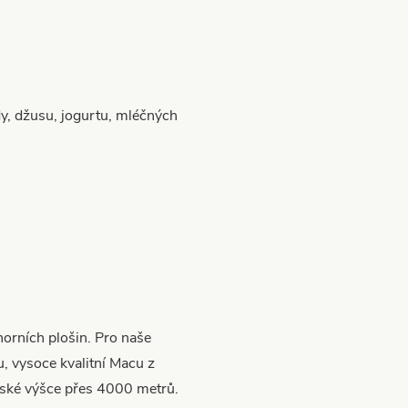
y, džusu, jogurtu, mléčných
orních plošin. Pro naše
 vysoce kvalitní Macu z
řské výšce přes 4000 metrů.