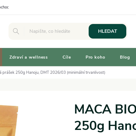
chodní podmínky
Osobní odběr
Výhody pro Zákazníky
Vaše 
HLEDAT
Zdraví a wellness
Cíle
Pro koho
Blog
prášek 250g Hanoju, DMT 2026/03 (minimální trvanlivost)
MACA BIO 
250g Hano