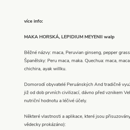
více info:
MAKA HORSKÁ, LEPIDIUM MEYENII walp
Běžné názvy: maca, Peruvian ginseng, pepper gras
Španělsky: Peru maca, maka. Quechua: maca, maca-
chichira, ayak willku.
Domorodí obyvatelé Peruánských And tradičně využ
již od dob prvních civilizací, dávno před vznikem Vel
nutriční hodnotu a léčivé účely.
Některé vlastnosti a aplikace, které jsou přisuzovány
vědecky prokázáno):