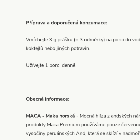
Příprava a doporučená konzumace:
Vmíchejte 3 g prášku (= 3 odměrky) na porci do vod
koktejlů nebo jiných potravin.
Užívejte 1 porci denně.
Obecná informace:
MACA - Maka
horská
- Mocná hlíza z andských náh
produkty Maca Premium používáme pouze červenou,
vysočiny peruánských And, která se sklízí v nadmo