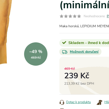
(minimální
Neohodnoceno
P
Maka horská, LEPIDIUM MEYENII
Skladem - ihned k dod
–49 %
Možnosti doručení
469 Kč
469 Kč
239 Kč
213,39 Kč bez DPH
Měrná
cena:
Dotaz k produktu
Hlí