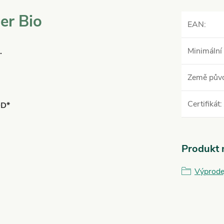
r Bio
EAN
:
Minimální 
.
Země pův
Certifikát
:
DD*
Produkt n
Výprode