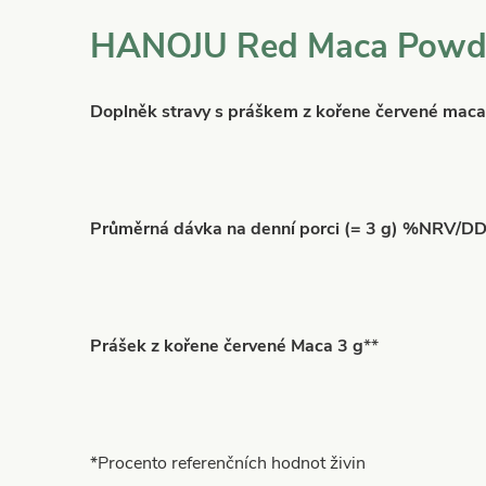
HANOJU Red Maca Powde
Doplněk stravy s práškem z kořene červené maca
Průměrná dávka na denní porci (= 3 g) %NRV/D
Prášek z kořene červené Maca 3 g
**
*Procento referenčních hodnot živin