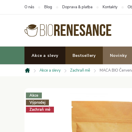
Přejít
O nás
Blog
Doprava & platba
Kontakty
Ob
na
obsah
Akce a slevy
Bestsellery
Novinky
Akce a slevy
Zachraň mě
MACA BIO Červená 
Domů
Akce
Výprodej
Zachraň mě