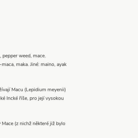
s, pepper weed, mace.
maca, maka. Jiné: maino, ayak
ívají Macu (Lepidium meyenii)
ké Incké říše, pro její vysokou
 Mace (z nichž některé již bylo