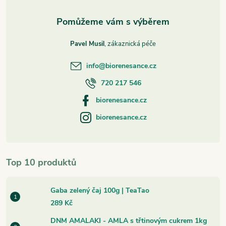
Pavel Musil
info
@
biorenesance.cz
720 217 546
biorenesance.cz
biorenesance.cz
Top 10 produktů
Gaba zelený čaj 100g | TeaTao
289 Kč
DNM AMALAKI - AMLA s třtinovým cukrem 1kg