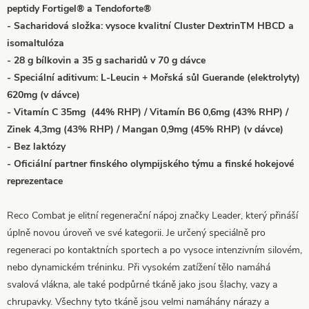
peptidy Fortigel® a Tendoforte®
- Sacharidová složka: vysoce kvalitní Cluster DextrinTM HBCD a
isomaltulóza
- 28 g bílkovin a 35 g sacharidů v 70 g dávce
- Speciální aditivum: L-Leucin + Mořská sůl Guerande (elektrolyty)
620mg (v dávce)
- Vitamín C 35mg (44% RHP) / Vitamín B6 0,6mg (43% RHP) /
Zinek 4,3mg (43% RHP) / Mangan 0,9mg (45% RHP) (v dávce)
- Bez laktózy
- Oficiální partner finského olympijského týmu a finské hokejové
reprezentace
Reco Combat je elitní regenerační nápoj značky Leader, který přináší
úplně novou úroveň ve své kategorii. Je určený speciálně pro
regeneraci po kontaktních sportech a po vysoce intenzivním silovém,
nebo dynamickém tréninku. Při vysokém zatížení tělo namáhá
svalová vlákna, ale také podpůrné tkáně jako jsou šlachy, vazy a
chrupavky. Všechny tyto tkáně jsou velmi namáhány nárazy a