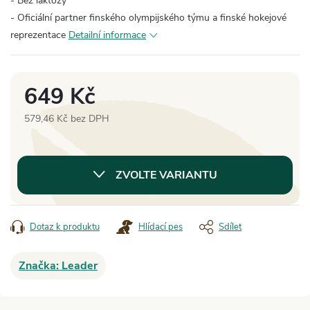
- Bez laktózy
- Oficiální partner finského olympijského týmu a finské hokejové
reprezentace
Detailní informace
649 Kč
579,46 Kč bez DPH
Měrná
cena:
ZVOLTE VARIANTU
Dotaz k produktu
Hlídací pes
Sdílet
Značka:
Leader