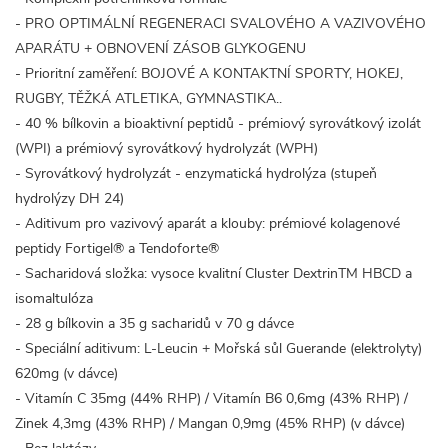
- PRO OPTIMÁLNÍ REGENERACI SVALOVÉHO A VAZIVOVÉHO
APARÁTU + OBNOVENÍ ZÁSOB GLYKOGENU
- Prioritní zaměření: BOJOVÉ A KONTAKTNÍ SPORTY, HOKEJ,
RUGBY, TĚŽKÁ ATLETIKA, GYMNASTIKA..
- 40 % bílkovin a bioaktivní peptidů - prémiový syrovátkový izolát
(WPI) a prémiový syrovátkový hydrolyzát (WPH)
- Syrovátkový hydrolyzát - enzymatická hydrolýza (stupeň
hydrolýzy DH 24)
- Aditivum pro vazivový aparát a klouby: prémiové kolagenové
peptidy Fortigel® a Tendoforte®
- Sacharidová složka: vysoce kvalitní Cluster DextrinTM HBCD a
isomaltulóza
- 28 g bílkovin a 35 g sacharidů v 70 g dávce
- Speciální aditivum: L-Leucin + Mořská sůl Guerande (elektrolyty)
620mg (v dávce)
- Vitamín C 35mg (44% RHP) / Vitamín B6 0,6mg (43% RHP) /
Zinek 4,3mg (43% RHP) / Mangan 0,9mg (45% RHP) (v dávce)