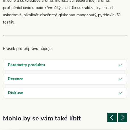
mléčné a čokoládové aroma, mořská sůl (Guérande), aroma,
protipěnící činidlo oxid křemičitý, sladidlo sukralóza, kyselina L-
askorbová, pikolinát zinečnatý, glukonan manganatý, pyridoxin-5´-
fosfát.
Prášek pro přípravu nápoje.
Parametry produktu
Recenze
Diskuse