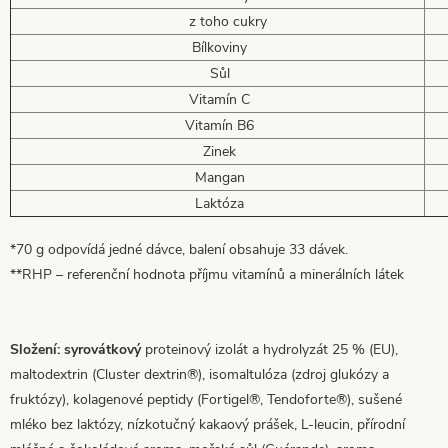
z toho cukry
Bílkoviny
Sůl
Vitamín C
Vitamín B6
Zinek
Mangan
Laktóza
*70 g odpovídá jedné dávce, balení obsahuje 33 dávek.
**RHP – referenční hodnota příjmu vitamínů a minerálních látek
Složení: syrovátkový
proteinový izolát a hydrolyzát 25 % (EU),
maltodextrin (Cluster dextrin®), isomaltulóza (zdroj glukózy a
fruktózy), kolagenové peptidy (Fortigel®, Tendoforte®), sušené
mléko bez laktózy, nízkotučný kakaový prášek, L-leucin, přírodní