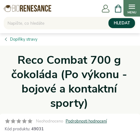
Přejít
NÁKUPNÍ
KOŠÍK
na
obsah
HLEDAT
Doplňky stravy
Reco Combat 700 g
čokoláda (Po výkonu -
bojové a kontaktní
sporty)
Neohodnoceno
Podrobnosti hodnocení
Kód produktu:
49031