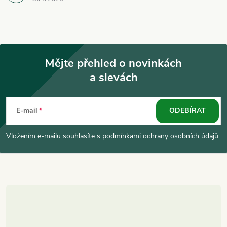
Mějte přehled o novinkách
a slevách
Z
á
E-mail
ODEBÍRAT
p
Vložením e-mailu souhlasíte s
podmínkami ochrany osobních údajů
a
t
í