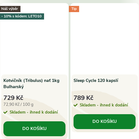
Náš výběr
Tip
- 10% s kódem: LETO10
Kotvičník (Tribulus) nať 1kg
Sleep Cycle 120 kapslí
Bulharský
729 Kč
789 Kč
Měrná
72,90 Kč / 100 g
Skladem - ihned k dodání
cena:
Skladem - ihned k dodání
DO KOŠÍKU
DO KOŠÍKU