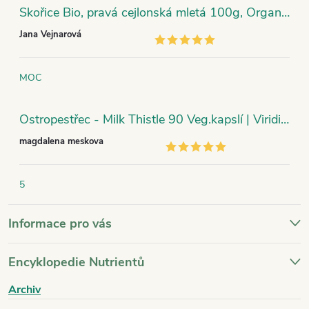
Skořice Bio, pravá cejlonská mletá 100g, Organic India
Jana Vejnarová
MOC
Ostropestřec - Milk Thistle 90 Veg.kapslí | Viridian
magdalena meskova
5
Informace pro vás
Encyklopedie Nutrientů
Archiv