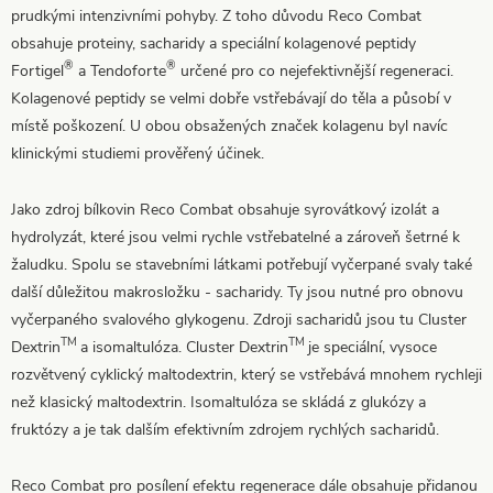
prudkými intenzivními pohyby. Z toho důvodu Reco Combat
obsahuje proteiny, sacharidy a speciální kolagenové peptidy
®
®
Fortigel
a Tendoforte
určené pro co nejefektivnější regeneraci.
Kolagenové peptidy se velmi dobře vstřebávají do těla a působí v
místě poškození. U obou obsažených značek kolagenu byl navíc
klinickými studiemi prověřený účinek.
Jako zdroj bílkovin Reco Combat obsahuje syrovátkový izolát a
hydrolyzát, které jsou velmi rychle vstřebatelné a zároveň šetrné k
žaludku. Spolu se stavebními látkami potřebují vyčerpané svaly také
další důležitou makrosložku - sacharidy. Ty jsou nutné pro obnovu
vyčerpaného svalového glykogenu. Zdroji sacharidů jsou tu Cluster
TM
TM
Dextrin
a isomaltulóza. Cluster Dextrin
je speciální, vysoce
rozvětvený cyklický maltodextrin, který se vstřebává mnohem rychleji
než klasický maltodextrin. Isomaltulóza se skládá z glukózy a
fruktózy a je tak dalším efektivním zdrojem rychlých sacharidů.
Reco Combat pro posílení efektu regenerace dále obsahuje přidanou