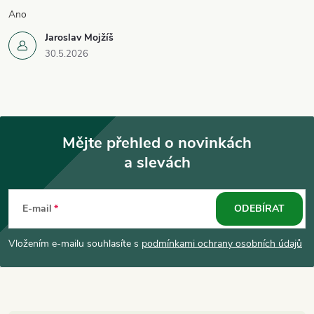
Ano
Jaroslav Mojžíš
30.5.2026
Mějte přehled o novinkách
a slevách
Z
á
E-mail
ODEBÍRAT
p
Vložením e-mailu souhlasíte s
podmínkami ochrany osobních údajů
a