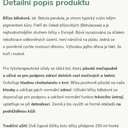
Detailní popis produktu
Bříza bělokorá
, lat. Betula pendula, je strom typický svým bílým
pigmentem kůry. Patří do čeledi břízovitých (Betulaceae) a je
nejhodnotnějším druhem břízy v Evropě. Bývá vysazována za účelem
rekultivace odlesněných území, není náročná na půdu. Jedná se
o poměrně rychle rostoucí dřevinu. Výhodou jejího dřeva je fakt, že
hoří i mokré.
Pro fytoterapeutické účely se sbírá list, který
působí močopudně
a užívá se pro podporu zdraví dolních cest močových a ledvin
.
Ovlivňuje
hladinu cholesterolu v krvi
. Bříza pozitivně působí na naše
klouby
a udržuje jejich normální
zdraví
. Užívání břízy bělokoré se
doporučuje pro podporu a udržení normální funkce
trávicího ústrojí
,
uplatňuje se při
detoxikaci
. Zevně ji lze využít ve formě obkladů
na
podrážděnou kůži
.
Tradiční užití:
Dvě čajové lžičky listu břízy přelijeme 250 ml horké