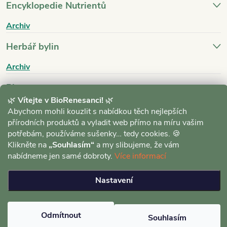
Encyklopedie Nutrientů
Archiv
Herbář bylin
Archiv
Blog
🌿
Vítejte v BioRenesanci!
🌿
Archiv
Abychom mohli kouzlit s nabídkou těch nejlepších
přírodních produktů a vyladit web přímo na míru vašim
potřebám, používáme sušenky… tedy cookies. 🍪
Klikněte na
„Souhlasím“
a my slibujeme, že vám
nabídneme jen samé dobroty.
Více informací
Copyright 2026
BioRenesance.cz
. Všechna práva vyhrazena.
Upravit
Nastavení
nastavení cookies
Vytvořil Shoptet
Odmítnout
Souhlasím