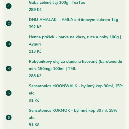
Gaba zelený čaj 100g | TeaTao
289 Kč
DNM AMALAKI - AMLA s třtinovým cukrem 1kg
392 Kč
Henna prášek - barva na vlasy, ruce a nohy 100g |
Ayuuri
113 Kč
Rakytníkový olej za studena lísovaný (karotenoidů
min. 150mg) 100ml | TML
288 Kč
Sensatonics MOONWALK - bylinný kop 30ml, 15%
alc.
91 Kč
Sensatonics KOKMOK - bylinný kop 30 ml, 15%
alc.
91 Kč