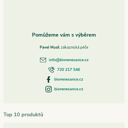
t
í
Pavel Musil
info
@
biorenesance.cz
720 217 546
biorenesance.cz
biorenesance.cz
Top 10 produktů