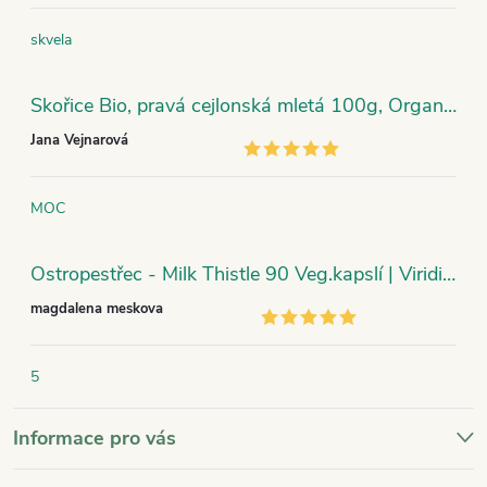
skvela
Skořice Bio, pravá cejlonská mletá 100g, Organic India
Jana Vejnarová
MOC
Ostropestřec - Milk Thistle 90 Veg.kapslí | Viridian
magdalena meskova
5
Informace pro vás