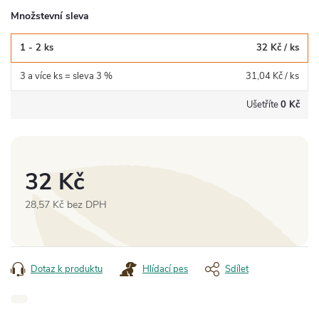
Množstevní sleva
1 - 2 ks
32 Kč
/ ks
3 a více ks = sleva 3 %
31,04 Kč
/ ks
Ušetříte
0 Kč
32 Kč
28,57 Kč bez DPH
Měrná
cena:
Dotaz k produktu
Hlídací pes
Sdílet