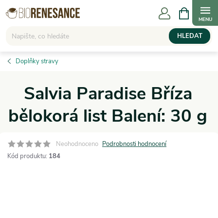
Přejít
NÁKUPNÍ
KOŠÍK
na
obsah
HLEDAT
Doplňky stravy
Salvia Paradise Bříza
bělokorá list Balení: 30 g
Neohodnoceno
Podrobnosti hodnocení
Kód produktu:
184