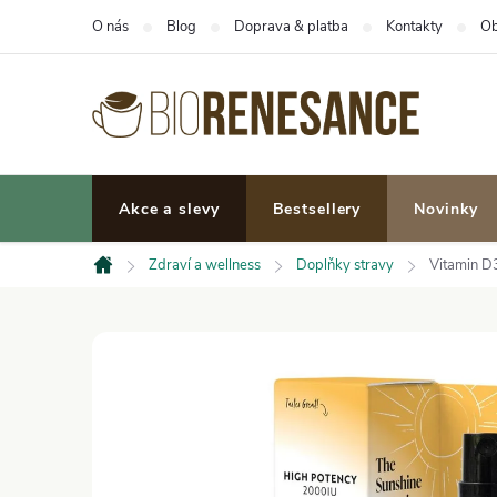
Přejít
O nás
Blog
Doprava & platba
Kontakty
Ob
na
obsah
Akce a slevy
Bestsellery
Novinky
Zdraví a wellness
Doplňky stravy
Vitamin D
Domů