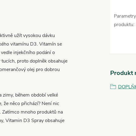
Parametry
produktu
:
ektivně užít vysokou dávku
ého vitamínu D3. Vitamín se
k vedle injekčního podání o
v tucích, proto doplněk obsahuje
pomerančový olej pro dobrou
Produkt n
DOPLŇ
a zimy, během období velké
e, že něco přichází? Není nic
D3. Zatímco mnoho produktů na
lny, Vitamin D3 Spray obsahuje