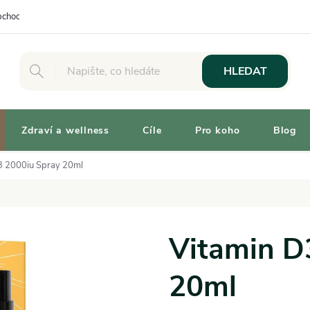
chodní podmínky
Osobní odběr
Výhody pro Zákazníky
Vaše 
HLEDAT
Zdraví a wellness
Cíle
Pro koho
Blog
3 2000iu Spray 20ml
Vitamin D
20ml