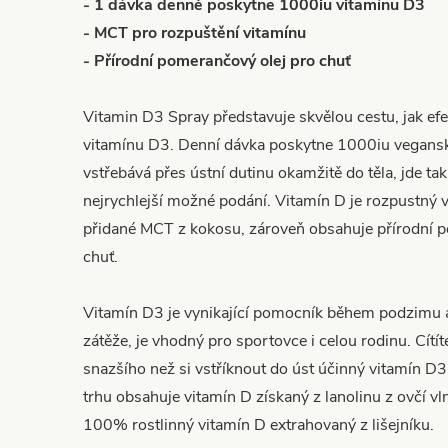
- 1 dávka denně poskytne 1000iu vitamínu D3
- MCT pro rozpuštění vitamínu
- Přírodní pomerančový olej pro chuť
Vitamin D3 Spray představuje skvělou cestu, jak ef
vitamínu D3. Denní dávka poskytne 1000iu vegansk
vstřebává přes ústní dutinu okamžitě do těla, jde ta
nejrychlejší možné podání. Vitamín D je rozpustný 
přidané MCT z kokosu, zároveň obsahuje přírodní 
chuť.
Vitamín D3 je vynikající pomocník během podzimu 
zátěže, je vhodný pro sportovce i celou rodinu. Cítít
snazšího než si vstříknout do úst účinný vitamín 
trhu obsahuje vitamín D získaný z lanolinu z ovčí v
100% rostlinný vitamín D extrahovaný z lišejníku.