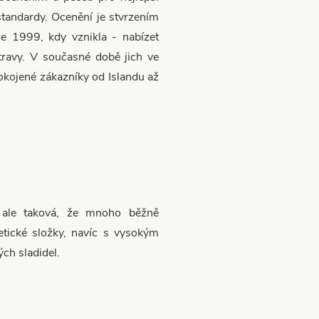
tandardy. Ocenění je stvrzením
oce 1999, kdy vznikla - nabízet
stravy. V současné době jich ve
kojené zákazníky od Islandu až
 ale taková, že mnoho běžně
etické složky, navíc s vysokým
lých sladidel.