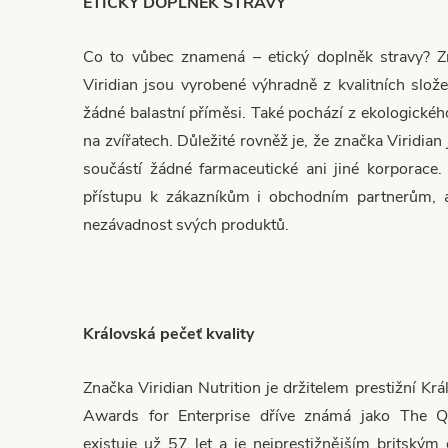
ETICKÝ DOPLNĚK STRAVY
Co to vůbec znamená – etický doplněk stravy? 
Viridian jsou vyrobené výhradně z kvalitních slož
žádné balastní příměsi. Také pochází z ekologického
na zvířatech. Důležité rovněž je, že značka Viridian 
součástí žádné farmaceutické ani jiné korporace. 
přístupu k zákazníkům i obchodním partnerům, 
nezávadnost svých produktů.
Královská pečeť kvality
Značka Viridian Nutrition je držitelem prestižní Krá
Awards for Enterprise dříve známá jako The Q
existuje už 57 let a je nejprestižnějším britským