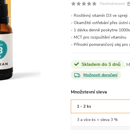
Neohodnoceno
P
- Rostlinný vitamín D3 ve spreji
- Okamžité vstřebání přes ústní 
- 1 dávka denně poskytne 1000i
- MCT pro rozpuštění vitamínu
- Přírodní pomerančový olej pro
Skladem do 3 dnů
Možnosti doručení
Množstevní sleva
1 - 2 ks
3 a více ks = sleva 3 %