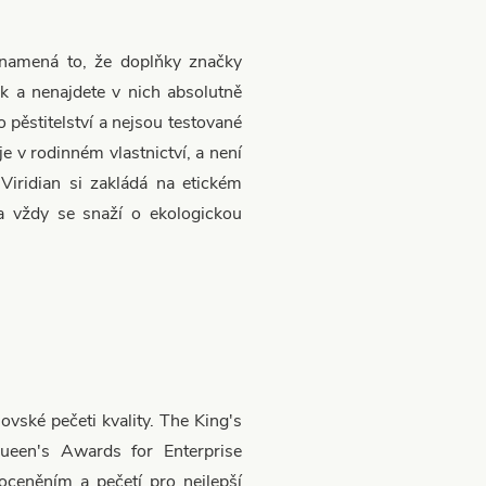
Znamená to, že doplňky značky
ek a nenajdete v nich absolutně
 pěstitelství a nejsou testované
je v rodinném vlastnictví, a není
Viridian si zakládá na etickém
a vždy se snaží o ekologickou
lovské pečeti kvality. The King's
ueen's Awards for Enterprise
 oceněním a pečetí pro nejlepší