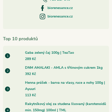
biorenesance.cz
biorenesance.cz
Top 10 produktů
Gaba zelený čaj 100g | TeaTao
289 Kč
DNM AMALAKI - AMLA s třtinovým cukrem 1kg
392 Kč
Henna prášek - barva na vlasy, ruce a nohy 100g |
Ayuuri
113 Kč
Rakytníkový olej za studena lísovaný (karotenoidů
min. 150mg) 100ml | TML