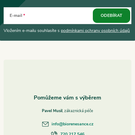
Z
á
E-mail
ODEBÍRAT
p
Vložením e-mailu souhlasíte s
podmínkami ochrany osobních údajů
a
t
í
Pavel Musil
info
@
biorenesance.cz
720 217 546