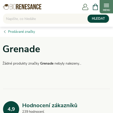
Přejít
NÁKUPNÍ
KOŠÍK
na
obsah
HLEDAT
Prodávané značky
Grenade
Žádné produkty značky
Grenade
nebyly nalezeny...
Hodnocení zákazníků
4,9
239 hodnocení