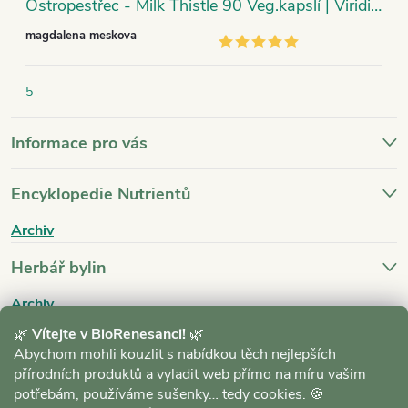
Ostropestřec - Milk Thistle 90 Veg.kapslí | Viridian
magdalena meskova
5
Informace pro vás
Encyklopedie Nutrientů
Archiv
Herbář bylin
Archiv
🌿
Vítejte v BioRenesanci!
🌿
Blog
Abychom mohli kouzlit s nabídkou těch nejlepších
přírodních produktů a vyladit web přímo na míru vašim
Archiv
potřebám, používáme sušenky… tedy cookies. 🍪