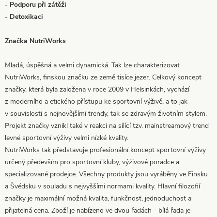
- Podporu při zátěži
- Detoxikaci
Značka NutriWorks
Mladá, úspěšná a velmi dynamická. Tak lze charakterizovat
NutriWorks, finskou značku ze země tisíce jezer. Celkový koncept
značky, která byla založena v roce 2009 v Helsinkách, vychází
z moderního a etického přístupu ke sportovní výživě, a to jak
v souvislosti s nejnovějšími trendy, tak se zdravým životním stylem.
Projekt značky vznikl také v reakci na sílící tzv. mainstreamový trend
levné sportovní výživy velmi nízké kvality.
NutriWorks tak představuje profesionální koncept sportovní výživy
určený především pro sportovní kluby, výživové poradce a
specializované prodejce. Všechny produkty jsou vyráběny ve Finsku
a Švédsku v souladu s nejvyššími normami kvality. Hlavní filozofií
značky je maximální možná kvalita, funkčnost, jednoduchost a
přijatelná cena. Zboží je nabízeno ve dvou řadách - bílá řada je