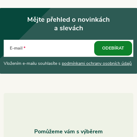
Mějte přehled o novinkách
a slevách
Z
á
E-mail
ODEBÍRAT
p
Vložením e-mailu souhlasíte s
podmínkami ochrany osobních údajů
a
t
í