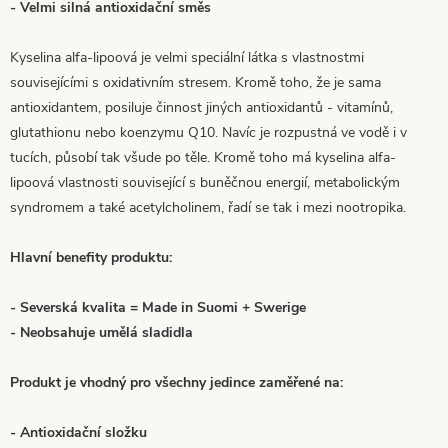
- Velmi silná antioxidační směs
Kyselina alfa-lipoová je velmi speciální látka s vlastnostmi
souvisejícími s oxidativním stresem. Kromě toho, že je sama
antioxidantem, posiluje činnost jiných antioxidantů - vitamínů,
glutathionu nebo koenzymu Q10. Navíc je rozpustná ve vodě i v
tucích, působí tak všude po těle. Kromě toho má kyselina alfa-
lipoová vlastnosti související s buněčnou energií, metabolickým
syndromem a také acetylcholinem, řadí se tak i mezi nootropika.
Hlavní benefity produktu:
- Severská kvalita = Made in Suomi + Swerige
- Neobsahuje umělá sladidla
Produkt je vhodný pro všechny jedince zaměřené na:
- Antioxidační složku