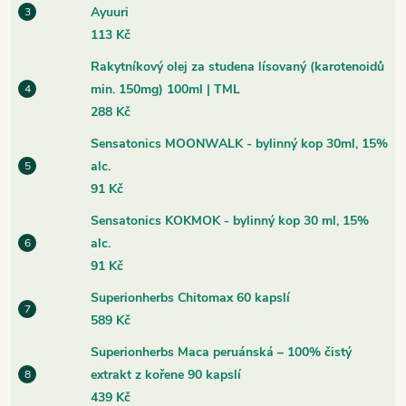
Ayuuri
113 Kč
Rakytníkový olej za studena lísovaný (karotenoidů
min. 150mg) 100ml | TML
288 Kč
Sensatonics MOONWALK - bylinný kop 30ml, 15%
alc.
91 Kč
Sensatonics KOKMOK - bylinný kop 30 ml, 15%
alc.
91 Kč
Superionherbs Chitomax 60 kapslí
589 Kč
Superionherbs Maca peruánská – 100% čistý
extrakt z kořene 90 kapslí
439 Kč