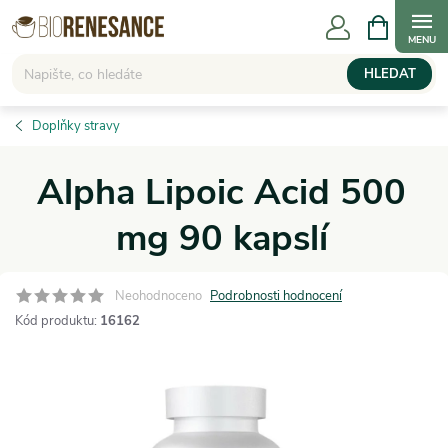
Přejít
NÁKUPNÍ
KOŠÍK
na
obsah
HLEDAT
Doplňky stravy
Alpha Lipoic Acid 500
mg 90 kapslí
Neohodnoceno
Podrobnosti hodnocení
Kód produktu:
16162