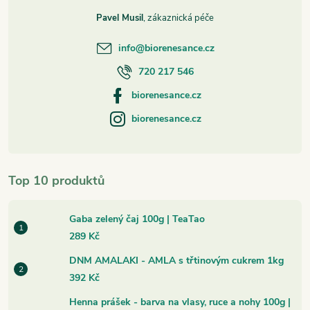
Pavel Musil
info
@
biorenesance.cz
720 217 546
biorenesance.cz
biorenesance.cz
Top 10 produktů
Gaba zelený čaj 100g | TeaTao
289 Kč
DNM AMALAKI - AMLA s třtinovým cukrem 1kg
392 Kč
Henna prášek - barva na vlasy, ruce a nohy 100g |