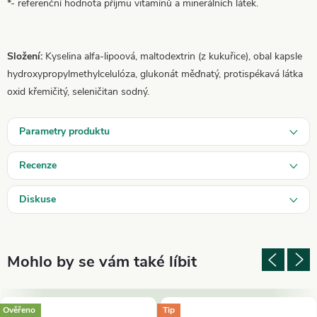
*- referenční hodnota příjmu vitamínů a minerálních látek.
Složení:
Kyselina alfa-lipoová, maltodextrin (z kukuřice), obal kapsle
hydroxypropylmethylcelulóza, glukonát měďnatý, protispékavá látka
oxid křemičitý, seleničitan sodný.
Parametry produktu
Recenze
Diskuse
Ověřeno
Tip