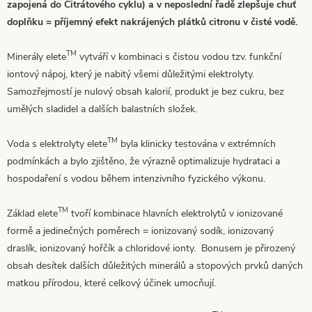
zapojená do Citrátového cyklu) a v neposlední řadě zlepšuje chuť
doplňku = příjemný efekt nakrájených plátků citronu v čisté vodě.
TM
Minerály elete
vytváří v kombinaci s čistou vodou tzv. funkční
iontový nápoj, který je nabitý všemi důležitými elektrolyty.
Samozřejmostí je nulový obsah kalorií, produkt je bez cukru, bez
umělých sladidel a dalších balastních složek.
TM
Voda s elektrolyty elete
byla klinicky testována v extrémních
podmínkách a bylo zjištěno, že výrazně optimalizuje hydrataci a
hospodaření s vodou během intenzivního fyzického výkonu.
TM
Základ elete
tvoří kombinace hlavních elektrolytů v ionizované
formě a jedinečných poměrech = ionizovaný sodík, ionizovaný
draslík, ionizovaný hořčík a chloridové ionty. Bonusem je přirozený
obsah desítek dalších důležitých minerálů a stopových prvků daných
matkou přírodou, které celkový účinek umocňují.