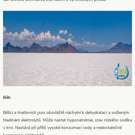
Běh
Běžci a triatlonisti jsou obzvláště náchylní k dehydrataci a sníženým
hladinám elektrolytů. Může nastat hyponatrémie, stav nízkého sodíku
v krvi. Nastává při příliš vysoké konzumaci vody a nedostatečné