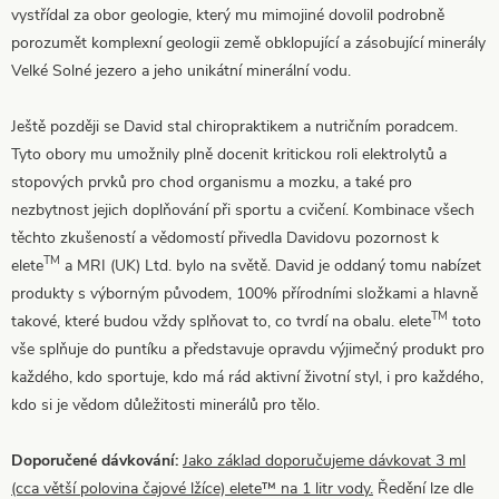
vystřídal za obor geologie, který mu mimojiné dovolil podrobně
porozumět komplexní geologii země obklopující a zásobující minerály
Velké Solné jezero a jeho unikátní minerální vodu.
Ještě později se David stal chiropraktikem a nutričním poradcem.
Tyto obory mu umožnily plně docenit kritickou roli elektrolytů a
stopových prvků pro chod organismu a mozku, a také pro
nezbytnost jejich doplňování při sportu a cvičení. Kombinace všech
těchto zkušeností a vědomostí přivedla Davidovu pozornost k
TM
elete
a MRI (UK) Ltd. bylo na světě. David je oddaný tomu nabízet
produkty s výborným původem, 100% přírodními složkami a hlavně
TM
takové, které budou vždy splňovat to, co tvrdí na obalu. elete
toto
vše splňuje do puntíku a představuje opravdu výjimečný produkt pro
každého, kdo sportuje, kdo má rád aktivní životní styl, i pro každého,
kdo si je vědom důležitosti minerálů pro tělo.
Doporučené dávkování:
Jako základ doporučujeme dávkovat 3 ml
(cca větší polovina čajové lžíce) elete™ na 1 litr vody.
Ředění lze dle