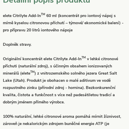
TM
elete Citrilyte Add-In
60 ml (koncentrát pro iontový nápoj s
mírně kyselou citronovou příchutí – týmové/ ekonomické balení) -
pro přípravu 20 litrů iontového nápoje
Doplněk stravy.
TM
Originální koncentrát elete Citrilyte Add-In
v lehké citronové
příchuti (naturální zdroj), s účinným obsahem ionizovaných
TM
minerálů (elete
) z vnitrozemského solného jezera Great Salt
Lake (Utah). Produkt je obohacen o malé aditivum ve vodě
rozpustného zinku (přírodní zdroj - hornina). Bezkonkurenční
kvalita, čistota a funkčnost s více než padesátiletou tradicí a
dobrým jménem přímého výrobce.
100% naturální, lehké citronové aroma pomáhá mírnit žíznivost,
zároveň je nekalorickým zdrojem buněčné energie ATP (je