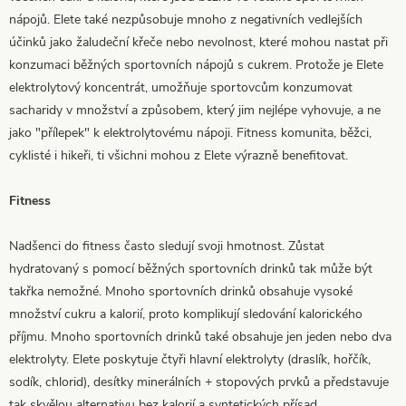
nápojů. Elete také nezpůsobuje mnoho z negativních vedlejších
účinků jako žaludeční křeče nebo nevolnost, které mohou nastat při
konzumaci běžných sportovních nápojů s cukrem. Protože je Elete
elektrolytový koncentrát, umožňuje sportovcům konzumovat
sacharidy v množství a způsobem, který jim nejlépe vyhovuje, a ne
jako "přílepek" k elektrolytovému nápoji. Fitness komunita, běžci,
cyklisté i hikeři, ti všichni mohou z Elete výrazně benefitovat.
Fitness
Nadšenci do fitness často sledují svoji hmotnost. Zůstat
hydratovaný s pomocí běžných sportovních drinků tak může být
takřka nemožné. Mnoho sportovních drinků obsahuje vysoké
množství cukru a kalorií, proto komplikují sledování kalorického
příjmu. Mnoho sportovních drinků také obsahuje jen jeden nebo dva
elektrolyty. Elete poskytuje čtyři hlavní elektrolyty (draslík, hořčík,
sodík, chlorid), desítky minerálních + stopových prvků a představuje
tak skvělou alternativu bez kalorií a syntetických přísad.