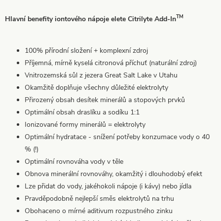
TM
Hlavní benefity iontového nápoje elete Citrilyte Add-In
100% přírodní složení + komplexní zdroj
Příjemná, mírně kyselá citronová příchuť (naturální zdroj)
Vnitrozemská sůl z jezera Great Salt Lake v Utahu
Okamžitě doplňuje všechny důležité elektrolyty
Přirozený obsah desítek minerálů a stopových prvků
Optimální obsah draslíku a sodíku 1:1
Ionizované formy minerálů = elektrolyty
Optimální hydratace - snížení potřeby konzumace vody o 40
% (!)
Optimální rovnováha vody v těle
Obnova minerální rovnováhy, okamžitý i dlouhodobý efekt
Lze přidat do vody, jakéhokoli nápoje (i kávy) nebo jídla
Pravděpodobně nejlepší směs elektrolytů na trhu
Obohaceno o mírné aditivum rozpustného zinku