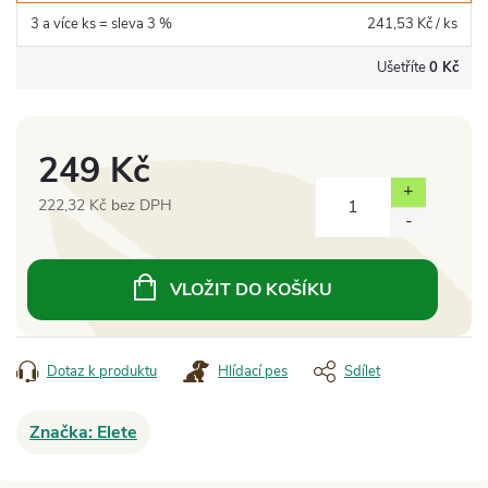
3 a více ks = sleva 3 %
241,53 Kč
/ ks
Ušetříte
0 Kč
249 Kč
222,32 Kč bez DPH
Měrná
cena:
VLOŽIT DO KOŠÍKU
Dotaz k produktu
Hlídací pes
Sdílet
Značka:
Elete