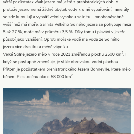
větší pozůstatek však jezero má ještě z prehistorických dob. A
protože jezero nemá žádný úbytek vody kromě vypařování, minerály
se zde kumulují a vytváří velmi vysokou salinitu - mnohonásobně
vyšší než má moře. Salinita Velkého Solného jezera se pohybuje mezi
5 až 27 %, moře má v průměru 3,5 %. Díky tomu i plavání v jezeře
působí jako vznášení. Oproti mořské vodě má voda ze Solného
jezera více draslíku a méně vápníku.
2
Velké Solné jezero mělo v roce 2021 změřenou plochu 2500 km
. I
když se postupně zmenšuje, je stále obrovskou vodní plochou.
Přitom je pozůstatkem prehistrorického Jezera Bonneville, které mělo
2
během Pleistocénu okolo 58 000 km
.