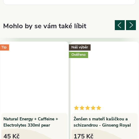
Tip
Náš výběr
Ověřeno
Natural Energy + Caffeine +
Ženšen s mateří kašičkou a
Electrolytes 330ml pear
schizandrou - Ginseng Royal
Jelly ampule 10x10 ml
45 Kč
175 Kč