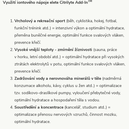
TM
Využití iontového nápoje elete Citrilyte Add-In
Vrcholový a rekreační sport
(běh, cyklistika, hokej, fotbal,
funkční trénink atd..) = intenzivní výkon a optimální hydratace,
přeměna buněčné energie, optimální funkce svalových vláken,
prevence křečí.
Vysoké vnější teploty - zmírnění žíznivosti
(sauna, práce
v horku, letní období atd..) = optimální hydratace při vysokých
ztrátách elektrolytů v potu, optimální funkce svalových vláken,
prevence křečí.
Zadržování vody a nerovnováha minerálů v těle
(nadměrná
konzumace alkoholu, kávy, cyklus u žen atd..) = optimalizace
tzv. sodíkovo-draslíkové pumpy, vyloučení přebytečné vody,
optimální hydratace a hospodaření těla s vodou.
Soustředění a koncentrace
(kancelář, studium atd..) =
optimalizace přenosu nervových vzruchů, činnost mozku,
optimální hydratace.