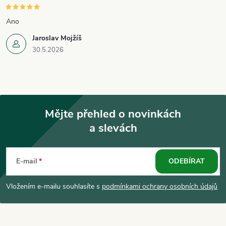
Ano
Jaroslav Mojžíš
30.5.2026
Mějte přehled o novinkách
a slevách
Z
á
E-mail
ODEBÍRAT
p
Vložením e-mailu souhlasíte s
podmínkami ochrany osobních údajů
a