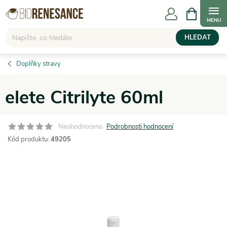
Přejít
NÁKUPNÍ
KOŠÍK
na
obsah
HLEDAT
Doplňky stravy
elete Citrilyte 60ml
Neohodnoceno
Podrobnosti hodnocení
Kód produktu:
49205