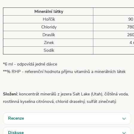
Minerální látky
Hořčík
90 
Chloridy
780
Draslík
260
Zinek
4 
Sodík
*6 ml - odpovídá jedné dávce
**% RHP - referenční hodnota příjmu vitamínů a minerálních látek
Složení:
koncentrát minerálů z jezera Salt Lake (Utah), čištěná voda,
rostlinná kyselina citrónová, chlorid draselný, sulfát zinečnatý.
Recenze
Diskuse