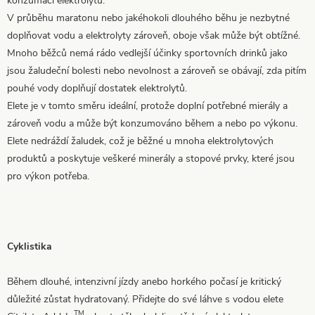
konzumaci elektrolytů.
V průběhu maratonu nebo jakéhokoli dlouhého běhu je nezbytné
doplňovat vodu a elektrolyty zároveň, oboje však může být obtížné.
Mnoho běžců nemá rádo vedlejší účinky sportovních drinků jako
jsou žaludeční bolesti nebo nevolnost a zároveň se obávají, zda pitím
pouhé vody doplňují dostatek elektrolytů.
Elete je v tomto směru ideální, protože doplní potřebné mierály a
zároveň vodu a může být konzumováno během a nebo po výkonu.
Elete nedráždí žaludek, což je běžné u mnoha elektrolytových
produktů a poskytuje veškeré minerály a stopové prvky, které jsou
pro výkon potřeba.
Cyklistika
Během dlouhé, intenzivní jízdy anebo horkého počasí je kritický
důležité zůstat hydratovaný. Přidejte do své láhve s vodou elete
TM