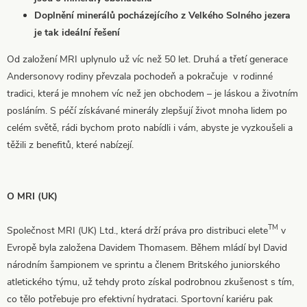
Doplnění minerálů pocházejícího z Velkého Solného jezera
je tak ideální řešení
Od založení MRI uplynulo už víc než 50 let. Druhá a třetí generace
Andersonovy rodiny převzala pochodeň a pokračuje v rodinné
tradici, která je mnohem víc než jen obchodem – je láskou a životním
posláním. S péčí získávané minerály zlepšují život mnoha lidem po
celém světě, rádi bychom proto nabídli i vám, abyste je vyzkoušeli a
těžili z benefitů, které nabízejí.
O MRI (UK)
TM
Společnost MRI (UK) Ltd., která drží práva pro distribuci elete
v
Evropě byla založena Davidem Thomasem. Během mládí byl David
národním šampionem ve sprintu a členem Britského juniorského
atletického týmu, už tehdy proto získal podrobnou zkušenost s tím,
co tělo potřebuje pro efektivní hydrataci. Sportovní kariéru pak