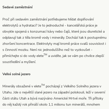
Sedavé zaměstnání
Proč při sedavém zaměstnání potřebujeme hlídat doplňování
elektrolytů a hydrataci? Je to jednoduché - kancelářská práce je
obvykle spojená s konzumací kávy nebo čajů, které jsou diuretické a
odplavují tak z těla kromě vody i minerály. Dochází tak k postupnému
zhoršení koncentrace. Elektrolyty mají kromě práce svalů souvislost i
s činností mozku. Není nic jednoduššího než to vyzkoušet -
TM
přimíchejte si do vody elete
a uvidíte, jak se vám po chvilce zlepší
soustředění a myšlení.
Velké solné jezero
TM
Minerály obsažené v elete
pocházejí z Velkého Solného jezera v
Utahu. Jde o největší slané jezero na západní polokouli, leží v severní
části státu Utah a bývá nazýváno Americké Mrtvé moře. Tři přítoky
do něj každý rok přináší okolo 1,1 milionu tun minerálů, mnohem