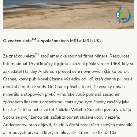
TM
O značce elete
a společnostech MRI a MRI (UK)
TM
Za značkou elete
stojí americká rodinná firma Mineral Resources
International. První krůčky k jejímu založení přišly v roce 1968, kdy si
zakladatel Hartley Anderson přečetl sérii novinových článků od Dr.
Cranea, který publikoval úžasné výsledky od lidí, kteří denně pili malé
množství mořské vody. Dr. Crane přišel s teorií, že vysoký obsah
minerálů a stopových prvků v mořské vodě pomáhá zásadním
způsobem lidskému organismu. Hartleyho tyto články zasáhly jako
blesk z čistého nebe, žil totiž blízko Velkého Solného jezera v Utahu.
Spolu se svojí ženou tak začali zkoumat složení vody v jezeře.
Andersonovi brzo objevili, že jde o čistší zdroj těch samých minerálů
a stopových prvků, o kterých mluvil Dr. Crane, ale 6x až 10x