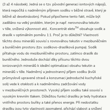
(3 až 4 násobek). Jedná se o tzv. původní generaci iontových nápojů,
která nepočítá s nadměrným příjmem sodíku v běžné stravě, který je
běžně až desetinásobný. Pokud připočteme tento fakt, může být
zaděláno na velký problém, kterým je např. nerovnováha tekutin
TM
v těle, snížená výkonnost atd... Koncentrát elete
obsahuje sodík a
draslík v optimálním poměru 1:1. Proč je to důležité? Vlastnosti
těchto dvou minerálů souvisí s rovnováhou tekutin v mezibuněčném
a buněčném prostoru (tzv. sodíkovo-draslíková pumpa). Sodík
přitahuje vodu do mezibuněčného prostoru, zatímco draslík do
buněčného. Jednoduše dochází díky přísunu těchto dvou
ionizovaných minerálů k ideální optimalizaci obsahu tekutin a
minerálů v těle. Nadměrný a jednostranný příjem sodíku (kvůli
průmyslově upravené stravě a konzumaci jednoduché kuchyňské
soli) vede k oteklosti a k nadměrnému zadržování vody
v mezibuněčných prostorech. Vysoký příjem sodíku také souvisí s
vysokým krevním tlakem. Důležitou funkcí draslíku je tedy hydratace
vnitřního prostoru buňky a také přenos energie. Při nedostatku
draslíku jsou tyto vlastnosti zpomalené, přichází slabost a snížení