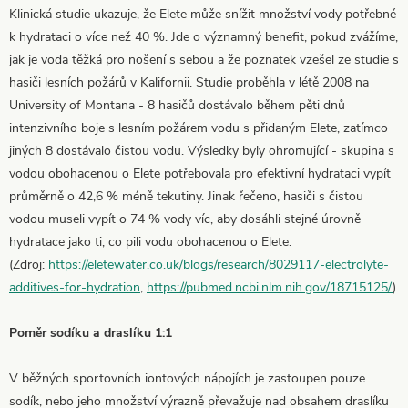
Klinická studie ukazuje, že Elete může snížit množství vody potřebné
k hydrataci o více než 40 %. Jde o významný benefit, pokud zvážíme,
jak je voda těžká pro nošení s sebou a že poznatek vzešel ze studie s
hasiči lesních požárů v Kalifornii. Studie proběhla v létě 2008 na
University of Montana - 8 hasičů dostávalo během pěti dnů
intenzivního boje s lesním požárem vodu s přidaným Elete, zatímco
jiných 8 dostávalo čistou vodu. Výsledky byly ohromující - skupina s
vodou obohacenou o Elete potřebovala pro efektivní hydrataci vypít
průměrně o 42,6 % méně tekutiny. Jinak řečeno, hasiči s čistou
vodou museli vypít o 74 % vody víc, aby dosáhli stejné úrovně
hydratace jako ti, co pili vodu obohacenou o Elete.
(Zdroj:
https://eletewater.co.uk/blogs/research/8029117-electrolyte-
additives-for-hydration
,
https://pubmed.ncbi.nlm.nih.gov/18715125/
)
Poměr sodíku a draslíku 1:1
V běžných sportovních iontových nápojích je zastoupen pouze
sodík, nebo jeho množství výrazně převažuje nad obsahem draslíku