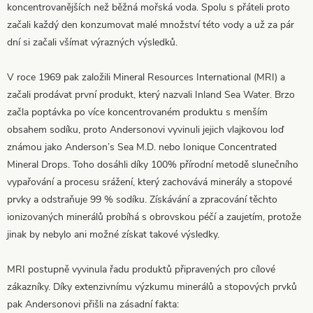
koncentrovanějších než běžná mořská voda. Spolu s přáteli proto
začali každý den konzumovat malé množství této vody a už za pár
dní si začali všímat výrazných výsledků.
V roce 1969 pak založili Mineral Resources International (MRI) a
začali prodávat první produkt, který nazvali Inland Sea Water. Brzo
začla poptávka po více koncentrovaném produktu s menším
obsahem sodíku, proto Andersonovi vyvinuli jejich vlajkovou loď
známou jako Anderson’s Sea M.D. nebo Ionique Concentrated
Mineral Drops. Toho dosáhli díky 100% přírodní metodě slunečního
vypařování a procesu srážení, který zachovává minerály a stopové
prvky a odstraňuje 99 % sodíku. Získávání a zpracování těchto
ionizovaných minerálů probíhá s obrovskou péčí a zaujetím, protože
jinak by nebylo ani možné získat takové výsledky.
MRI postupně vyvinula řadu produktů připravených pro cílové
zákazníky. Díky extenzivnímu výzkumu minerálů a stopových prvků
pak Andersonovi přišli na zásadní fakta: