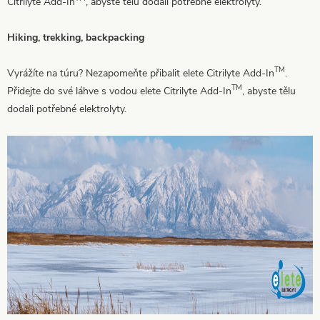
Citrilyte Add-In
, abyste tělu dodali potřebné elektrolyty.
Hiking, trekking, backpacking
TM
Vyrážíte na túru? Nezapomeňte přibalit elete Citrilyte Add-In
.
TM
Přidejte do své láhve s vodou elete Citrilyte Add-In
, abyste tělu
dodali potřebné elektrolyty.