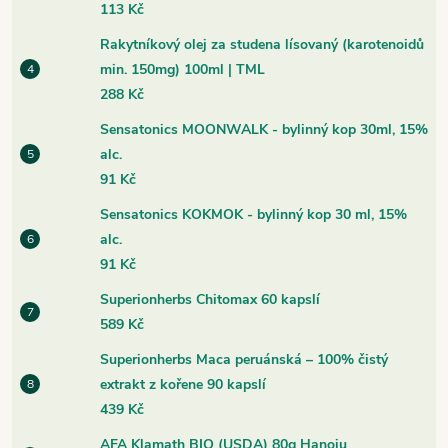
113 Kč
Rakytníkový olej za studena lísovaný (karotenoidů
min. 150mg) 100ml | TML
288 Kč
Sensatonics MOONWALK - bylinný kop 30ml, 15%
alc.
91 Kč
Sensatonics KOKMOK - bylinný kop 30 ml, 15%
alc.
91 Kč
Superionherbs Chitomax 60 kapslí
589 Kč
Superionherbs Maca peruánská – 100% čistý
extrakt z kořene 90 kapslí
439 Kč
AFA Klamath BIO (USDA) 80g Hanoju