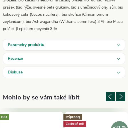
Složení:
bio kakao (Theobroma cacao) prášek 40 %, bio rýžový
prášek (bio rýže, ovesné beta glukany, bio slunečnicový olej, sůl), bio
kokosový cukr (Cocos nucifera), bio skořice (Cinnamomum
zeylanicum), bio Ashwagandha (Withania somnifera) 3 %, bio Maca
prášek (Lepidium meyenii) 3 %.
Parametry produktu
Recenze
Diskuse
BIO
Výprodej
Zachraň mě
–31 %