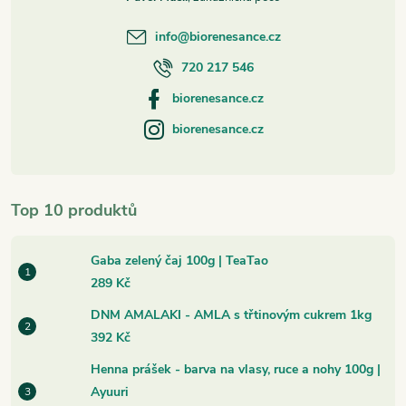
info
@
biorenesance.cz
720 217 546
biorenesance.cz
biorenesance.cz
Top 10 produktů
Gaba zelený čaj 100g | TeaTao
289 Kč
DNM AMALAKI - AMLA s třtinovým cukrem 1kg
392 Kč
Henna prášek - barva na vlasy, ruce a nohy 100g |
Ayuuri