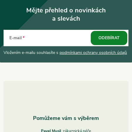
Mějte přehled o novinkách
a slevách
Z
á
E-mail
ODEBÍRAT
p
Vložením e-mailu souhlasíte s
podmínkami ochrany osobních údajů
a
t
í
Pavel Musil