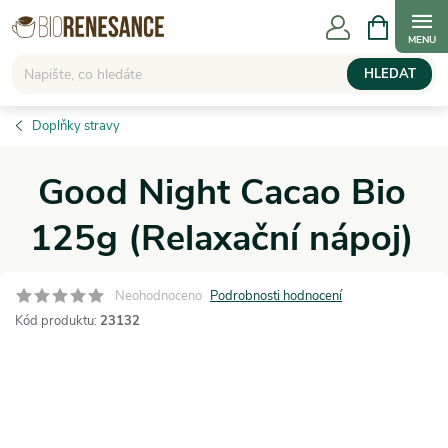
Přejít
NÁKUPNÍ
KOŠÍK
na
obsah
HLEDAT
Doplňky stravy
Good Night Cacao Bio
125g (Relaxační nápoj)
Neohodnoceno
Podrobnosti hodnocení
Kód produktu:
23132