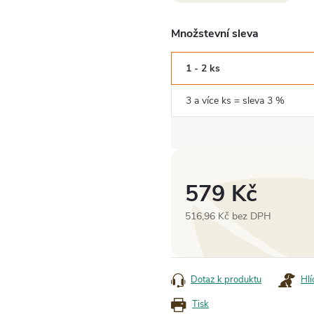
Množstevní sleva
1 - 2 ks
3 a více ks = sleva 3 %
579 Kč
516,96 Kč bez DPH
Měrná
cena:
Dotaz k produktu
Hlí
Tisk