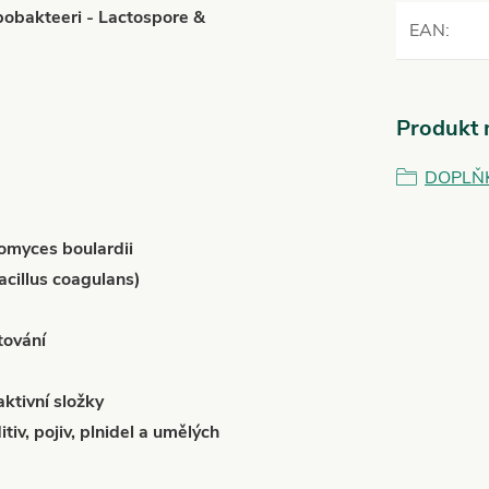
bakteeri - Lactospore &
EAN
:
Produkt n
DOPLŇ
omyces boulardii
cillus coagulans)
tování
ktivní složky
iv, pojiv, plnidel a umělých