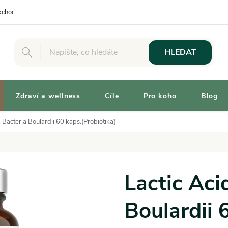
chodní podmínky
Osobní odběr
Výhody pro Zákazníky
Vaše 
HLEDAT
Zdraví a wellness
Cíle
Pro koho
Blog
d Bacteria Boulardii 60 kaps.(Probiotika)
Lactic Aci
Boulardii 