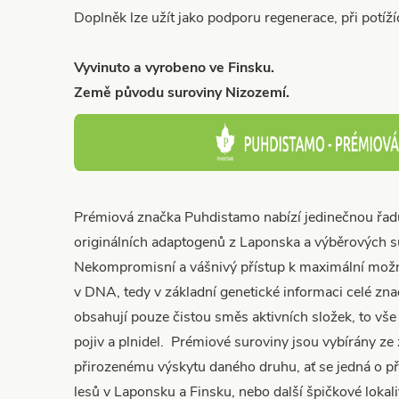
Doplněk lze užít jako podporu regenerace, při potížíc
Vyvinuto a vyrobeno ve Finsku.
Země původu suroviny Nizozemí.
Prémiová značka Puhdistamo nabízí jedinečnou řadu
originálních adaptogenů z Laponska a výběrových su
Nekompromisní a vášnivý přístup k maximální možn
v DNA, tedy v základní genetické informaci celé zna
obsahují pouze čistou směs aktivních složek, to vše 
pojiv a plnidel. Prémiové suroviny jsou vybírány ze 
přirozenému výskytu daného druhu, ať se jedná o př
lesů v Laponsku a Finsku, nebo další špičkové lokal