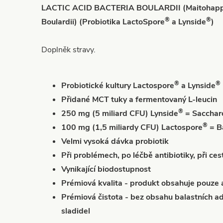
LACTIC ACID BACTERIA BOULARDII (Maitohappo
®
®
Boulardii) (Probiotika LactoSpore
a Lynside
)
Doplněk stravy.
®
®
Probiotické kultury Lactospore
a Lynside
Přidané MCT tuky a fermentovaný L-leucin
®
250 mg (5 miliard CFU) Lynside
= Sacchar
®
100 mg (1,5 miliardy CFU) Lactospore
= Ba
Velmi vysoká dávka probiotik
Při problémech, po léčbě antibiotiky, při ces
Vynikající biodostupnost
Prémiová kvalita - produkt obsahuje pouze a
Prémiová čistota - bez obsahu balastních adit
sladidel