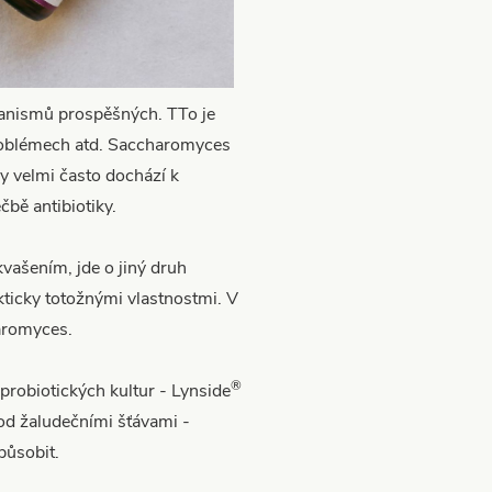
ganismů prospěšných. TTo je
problémech atd. Saccharomyces
dy velmi často dochází k
čbě antibiotiky.
kvašením, jde o jiný druh
kticky totožnými vlastnostmi. V
aromyces.
®
probiotických kultur - Lynside
od žaludečními šťávami -
působit.