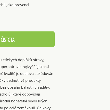
h i jako prevenci.
 etických doplňků stravy,
perpotravin nejvyšší jakosti.
é kvalitě je doslova zakódován
čky! Jednotlivé produkty
bez obsahu balastních aditiv,
zdrojů, které odpovídají
írodní bohatství severských
ity po celé zeměkouli. Celkový