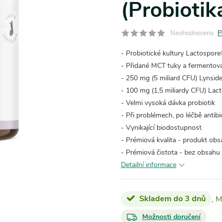
(Probiotik
Neohodnoceno
P
- Probiotické kultury Lactospor
- Přidané MCT tuky a fermentova
- 250 mg (5 miliard CFU) Lynsid
- 100 mg (1,5 miliardy CFU) Lac
- Velmi vysoká dávka probiotik
- Při problémech, po léčbě antibio
- Vynikající biodostupnost
- Prémiová kvalita - produkt obs
- Prémiová čistota - bez obsahu ba
Detailní informace
Skladem do 3 dnů
Možnosti doručení