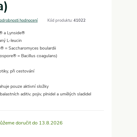
a)
odrobnosti hodnocení
Kód produktu:
41022
e® a Lynside®
ný L-leucin
e® = Saccharomyces boulardii
tospore® = Bacillus coagulans)
tiky, při cestování
ahuje pouze aktivní složky
lastních aditiv, pojiv, plnidel a umělých sladidel
13.8.2026