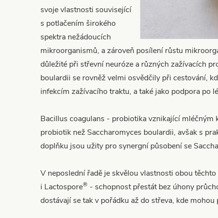
svoje vlastnosti související
s potlačením širokého
spektra nežádoucích
mikroorganismů, a zároveň posílení růstu mikroor
důležité při střevní neuróze a různých zažívacích 
boulardii se rovněž velmi osvědčily při cestování, k
infekcím zažívacího traktu, a také jako podpora po lé
Bacillus coagulans - probiotika vznikající mléčným 
probiotik než Saccharomyces boulardii, avšak s pra
doplňku jsou užity pro synergní působení se Sacch
V neposlední řadě je skvělou vlastnosti obou těchto 
®
i Lactospore
- schopnost přestát bez úhony průch
dostávají se tak v pořádku až do střeva, kde mohou 