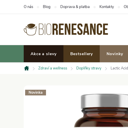
Přejít
O nás
Blog
Doprava & platba
Kontakty
Ob
na
obsah
Akce a slevy
Bestsellery
Novinky
Zdraví a wellness
Doplňky stravy
Lactic Aci
Domů
Novinka