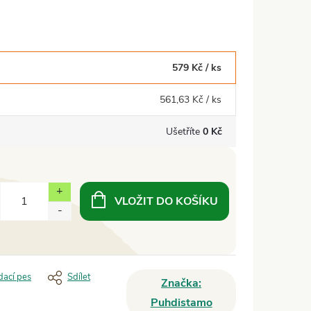
579 Kč
/ ks
561,63 Kč
/ ks
Ušetříte
0 Kč
VLOŽIT DO KOŠÍKU
dací pes
Sdílet
Značka:
Puhdistamo