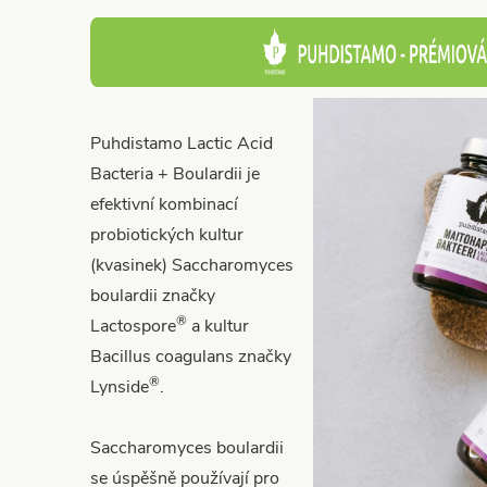
Puhdistamo Lactic Acid
Bacteria + Boulardii je
efektivní kombinací
probiotických kultur
(kvasinek) Saccharomyces
boulardii značky
®
Lactospore
a kultur
Bacillus coagulans značky
®
Lynside
.
Saccharomyces boulardii
se úspěšně používají pro