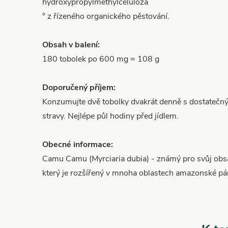
hydroxypropylmethylcelulóza
° z řízeného organického pěstování.
Obsah v balení:
180 tobolek po 600 mg = 108 g
Doporučený příjem:
Konzumujte dvě tobolky dvakrát denně s dostateč
stravy.
Nejlépe půl hodiny před jídlem.
Obecné informace:
Camu Camu (Myrciaria dubia) - známý pro svůj obs
který je rozšířený v mnoha oblastech amazonské pá