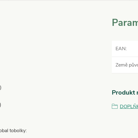
Param
EAN
:
Země pův
)
Produkt n
)
DOPLŇ
bal tobolky: