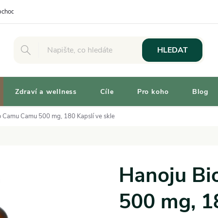
chodní podmínky
Osobní odběr
Výhody pro Zákazníky
Vaše 
HLEDAT
Zdraví a wellness
Cíle
Pro koho
Blog
o Camu Camu 500 mg, 180 Kapslí ve skle
Hanoju B
500 mg, 18