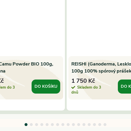
Camu Powder BIO 100g,
REISHI (Ganoderma, Leskl
ana
100g 100% spórový prášek
TeaTao
Kč
1 750 Kč
DO KOŠÍKU
DO K
dem do 3
Skladem do 3
dnů