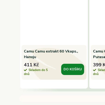
kg
Camu Camu extrakt 60 Vkaps.,
Camu 
Hanoju
Puras
411 Kč
399 
DO KOŠÍKU
Skladem do 5
Skla
 KOŠÍKU
dnů
dnů