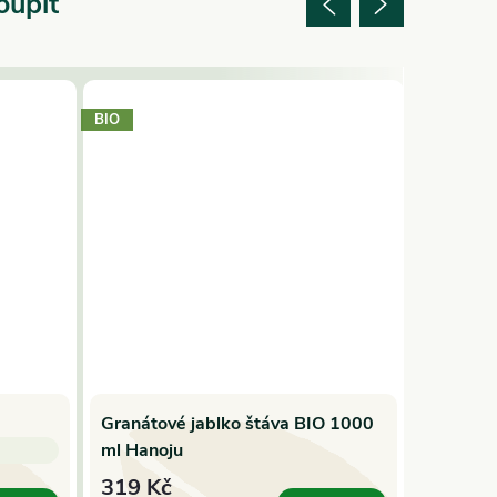
oupit
BIO
Tip
Granátové jablko štáva BIO 1000
Hanoju G
ml Hanoju
20:1, 4
319 Kč
1 004 