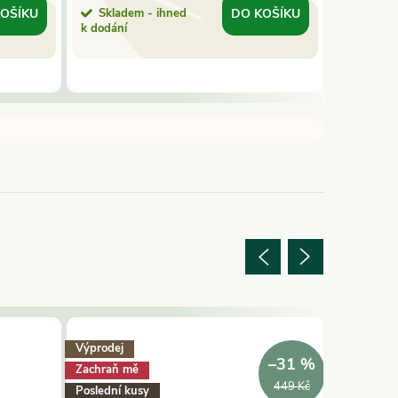
Skladem - ihned
Sklade
OŠÍKU
DO KOŠÍKU
k dodání
k dodání
Výprodej
Náš výběr
–31 %
Zachraň mě
449 Kč
Poslední kusy