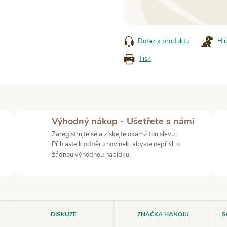
Měrná
cena:
Dotaz k produktu
Hlí
Tisk
Výhodný nákup - Ušetřete s námi
Zaregistrujte se a získejte okamžitou slevu.
Přihlaste k odběru novinek, abyste nepřišli o
žádnou výhodnou nabídku.
DISKUZE
ZNAČKA
HANOJU
S