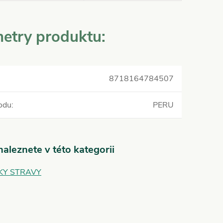
etry produktu:
8718164784507
odu
:
PERU
aleznete v této kategorii
KY STRAVY