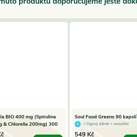
muto produktu doporučujeme ještě dok
lla BIO 400 mg (Spirulina
Soul Food Greens 90 kapslí
 & Chlorella 200mg) 300
(Zelené superpotr. BIO)
+ čajový dárek + woucher
Hanoju
Kč
549 Kč