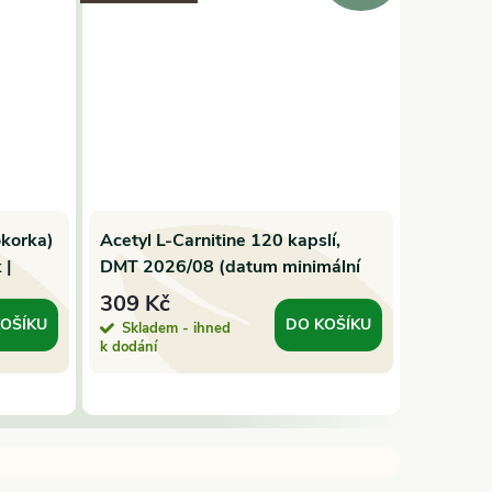
okorka)
Acetyl L-Carnitine 120 kapslí,
REISHI 
 |
DMT 2026/08 (datum minimální
polysac
trvanlivosti)
500mg |
309 Kč
950 K
OŠÍKU
DO KOŠÍKU
Skladem - ihned
Sklade
k dodání
k dodání