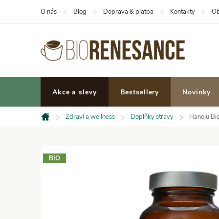
Přejít
O nás
Blog
Doprava & platba
Kontakty
Ob
na
obsah
Akce a slevy
Bestsellery
Novinky
Zdraví a wellness
Doplňky stravy
Hanoju Bi
Domů
BIO